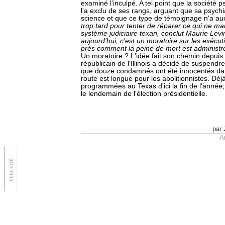
examiné l'inculpé. A tel point que la société 
l'a exclu de ses rangs, arguant que sa psychia
science et que ce type de témoignage n'a au
trop tard pour tenter de réparer ce qui ne m
système judiciaire texan, conclut Maurie Levin 
aujourd'hui, c'est un moratoire sur les exécu
près comment la peine de mort est administ
Un moratoire ? L'idée fait son chemin depuis
républicain de l'Illinois a décidé de suspendr
que douze condamnés ont été innocentés dan
route est longue pour les abolitionnistes. Déj
programmées au Texas d'ici la fin de l'année;
le lendemain de l'élection présidentielle.
par
Ar