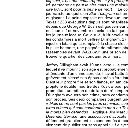
capitale, c'est une catastrophe ! Il y a pres
ici, personne ne peut le nier mais une majori
dire 80%, sont pour la peine de mort
». Le co
journaliste au quotidien
Star Telegram
est un
et glaçant. La peine capitale est devenue un
Texas : 233 exécutions depuis sont rétablis
depuis que George W. Bush est gouverneur du
eu lieue le 1er novembre et cela n'a fait que
les journaux locaux. Ce jour là, à Huntsville 
les condamnés à mort Jeffrey Dillingham, 27 
injection létale qui a remplacé la chaise élec
la pluie battante, une poignée de militants abo
rassemblés devant
Walls Unit
, une prison de
trouve le quartier des condamnés à mort.
Jeffrey Dillingham avait 19 ans lorsqu'il a co
lequel il va mourir : son âge est probablemen
atténuante d'un crime sordide. Il avait battu
grièvement blessé son époux après s'être intr
C'est leur propre fille et son fiancé, un ami d
projeté le double meurtre des Koslow pour per
promettant un million de dollars de récompen
Dillingham avouera son crime, sera condamné
son procès. Ses deux comparses purgent une 
«
Mais ce ne sont pas les pires criminels, ce
pires crimes qui sont condamnés mort au Tex
le moins bien défendus
» explique Jim Marcu
Defender Service
, une association d'avocats 
défendent gratuitement les condamnés à mort.
viennent de publier est sans appel : «
Le syst