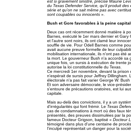
est si gravement sinistré, précise Maurie Le
du Texas Defender Service, qu'il produit des e
série et qu'on ne sait même pas avec certitu
sont coupables ou innocents
».
Bush et Gore favorables à la peine capita
Deux cas ont récemment donné matière à pol
Barnes, exécuté le 1er mars dernier et Gary 
et l'autre sont noirs, ils ont clamé leur innoc
souffle de vie. Pour Odell Barnes comme pou
avait aucune preuve formelle de leur culpabili
mobilisation internationale, ils n'ont pas été 
la mort. Le gouverneur Bush n'a accordé sa 
unique fois, un sursis à exécution de trente j
autorise la loi constitutionnelle du Texas.
Ce mercredi 1er novembre, devant la prison 
n'espérait de sursis pour Jeffrey Dillingham
électorale n'a pas fait varier George W. Bush 
Et son adversaire démocrate, le vice-présiden
s'entoure de précautions oratoires, est lui au
capitale.
Mais au-delà des convictions, il y a un syst
d'irrégularités qui font frémir. Le
Texas Defen
cas de condamnations à mort où des faux té
présentés, des preuves dissimulées par la polic
fameux Docteur Grigson, baptisé «
Docteur 
témoigné dans plus d'une centaine de procès
l'inculpé représentait un danger pour la soc