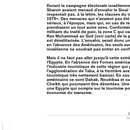
Durant la campagne électorale israélienn
Sharon avaient menacé d'envahir le Sinaï 
respectait pas, à la lettre, les clauses du t
1979». Des menaces qui n'avaient pas été 
sérieux, à l'époque, mais qui, en cas de re
prendraient un tout autre sens. Conformé
militaire du traité de paix, la zone C qui v
Ras Muhammad au Sud (voir carte) de la p
est démilitarisée. L'envahir, serait donc u
en l'absence des Américains, les seuls av
israélienne ne voudrait pas entrer en confli
Mais il ne faut pas aller jusqu'à cette extr
l'Egypte. En l'absence des Forces américai
l'industrie touristique de cette région qui 
l'agglomération de Taba, à la frontière avec
touristique très nettement baisser. En ca
américains ce sont Dahab, Nouéibaa et su
Cheikh qui pourraient être désertées. Un
une Egypte qui compte sur le tourisme pou
économie du marasme.
Ar