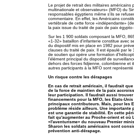
Le projet de retrait des militaires américains 
multinationale et observateurs» (MFO) du Si
responsables égyptiens même s'ils se refusent
commentaire. En effet, les Américains constit
vertébrale de cette force «indépendante» (d
la paix issue du traité de paix de paix égypto
Sur les 1 900 soldats composant la MFO, 865
«1-32» bataillon d'infanterie constitue avec s
du dispositif mis en place en 1982 pour préven
clauses du traité de paix. Il est épaulé par le 
de soutien qui opère une formation d'hélicopt
l'élément principal du dispositif de surveilla
dehors des forces fidjienne, colombienne et it
autres participants à la MFO sont représenté 
Un risque contre les dérapages
En cas de retrait américain, il faudrait q
de la force de maintien de la paix accrois
leur participation. Il faudrait aussi trouv
financements pour la MFO, les Etats-Unis 
principaux contributeurs. Mais, pour les E
problème réside ailleurs. Une importante
est une garantie de stabilité. En cette pér
fait qu'augmenter au Proche-orient et où L
«l'aventurisme» du nouveau Premier ministr
Sharon les soldats américains sont cons
prévention anti-dérapage.