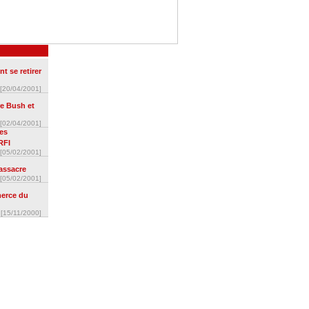
t se retirer
[20/04/2001]
e Bush et
[02/04/2001]
les
RFI
[05/02/2001]
assacre
[05/02/2001]
erce du
[15/11/2000]