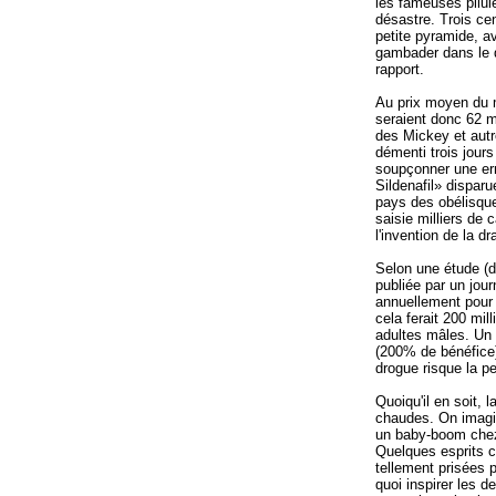
les fameuses pilule
désastre. Trois ce
petite pyramide, av
gambader dans le dé
rapport.
Au prix moyen du m
seraient donc 62 mi
des Mickey et autr
démenti trois jour
soupçonner une err
Sildenafil» dispar
pays des obélisque
saisie milliers de
l'invention de la d
Selon une étude (
publiée par un jou
annuellement pour 1
cela ferait 200 mil
adultes mâles. Un t
(200% de bénéfice)
drogue risque la p
Quoiqu'il en soit, 
chaudes. On imagi
un baby-boom chez 
Quelques esprits 
tellement prisées p
quoi inspirer les d