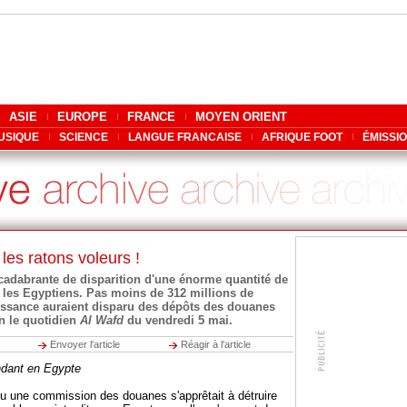
ASIE
EUROPE
FRANCE
MOYEN ORIENT
USIQUE
SCIENCE
LANGUE FRANCAISE
AFRIQUE FOOT
ÉMISSI
 les ratons voleurs !
cadabrante de disparition d'une énorme quantité de
 les Egyptiens. Pas moins de 312 millions de
uissance auraient disparu des dépôts des douanes
n le quotidien
Al Wafd
du vendredi 5 mai.
Envoyer l'article
Réagir à l'article
ndant en Egypte
u une commission des douanes s'apprêtait à détruire