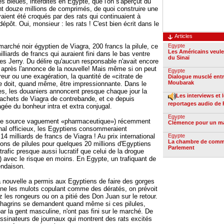
s bleues, interdites en Egypte, que l'on s'aperçut du
nt douze millions de comprimés, de quoi construire une
aient été croqués par des rats qui continuaient à
pôt. Oui, monsieur : les rats ! C'est bien écrit dans le
Articles
arché noir égyptien de Viagra, 200 francs la pilule, ce
Egypte
Les Américains veulen
lliards de francs qui auraient fini dans le bas ventre
du Sinaï
es Jerry. Du délire qu'aucun responsable n'avait encore
s après l'annonce de la nouvelle! Mais même si on peut
Egypte
eur ou une exagération, la quantité de «citrate de
Dialogue musclé entr
Moubarak
ue doit, quand même, être impressionnante. Dans le
s, les douaniers annoncent presque chaque jour la
Les interviews et 
 cachets de Viagra de contrebande, et ce depuis
reportages audio de 
ragée du bonheur intra et extra conjugal.
Egypte
de source vaguement «pharmaceutique») récemment
Clémence pour un m
rnal officieux, les Egyptiens consommeraient
4 milliards de francs de Viagra ! Au prix international
Egypte
La chambre de comm
lions de pilules pour quelques 20 millions d'Egyptiens
Parlement
rafic presque aussi lucratif que celui de la drogue
 avec le risque en moins. En Egypte, un trafiquant de
endaison.
la nouvelle a permis aux Egyptiens de faire des gorges
ne les mulots copulant comme des dératés, on prévoit
les rongeurs ou on a pitié des Don Juan sur le retour.
chagrins se demandent quand même si ces pilules,
ar la gent masculine, n'ont pas fini sur le marché. De
essinateurs de journaux qui montrent des rats excités