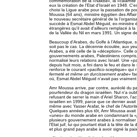
commémoration de la «
Nakba
», la «calamité
eux la création de l'Etat d'Israël en 1948. C'es
choisi la Ligue arabe pour la passation de pou
Moussa (64 ans), ministre égyptien des Affai
le nouveau secrétaire général de la l'organisa
succède à Esmat Abdel Méguid, ex-ministre é
étrangères qu'il avait d'ailleurs remplacé à la
de la Vallée du Nil en mars 1991. Un signe de
Beaucoup d'Arabes, du Golfe à l'Atlantique, 
soit pas le cas. La décennie écoulée, aux yeu
Arabes, a été celle de la «déception». Celle
gouvernements arabes, Palestiniens compris, 
normalisé leurs relations avec Israël. Une «
depuis huit mois, a fini dans le feu et dans le
renforce le courant «pacifico-sceptique» qui 
fermeté et même un durcissement arabe
» fa
où, Esmat Abdel Méguid n'avait pas vraiment
Amr Moussa arrive, par contre, auréolé du p
pourfendeur du dragon israélien. Nul n'a oub
refusant de serrer la main d'Ariel Sharon, l'a
israélien en 1999, parce que ce dernier avait 
même avec Yasser Arafat, le chef de l'Autorit
Quelques années plus tôt, Amr Moussa avait 
«unes» du monde arabe en condamnant la «
plusieurs gouvernement arabes à normaliser 
l'Etat juif, lui qui pourtant était à la tête de l
et plus grand pays arabe à avoir signé la paix