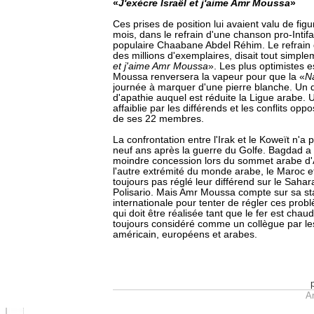
«
J'exècre Israël et j'aime Amr Moussa
»
Ces prises de position lui avaient valu de figu
mois, dans le refrain d'une chanson pro-Inti
populaire Chaabane Abdel Réhim. Le refrain 
des millions d'exemplaires, disait tout simple
et j'aime Amr Moussa
». Les plus optimistes
Moussa renversera la vapeur pour que la «
N
journée à marquer d'une pierre blanche. Un dé
d'apathie auquel est réduite la Ligue arabe. 
affaiblie par les différends et les conflits op
de ses 22 membres.
La confrontation entre l'Irak et le Koweït n'a p
neuf ans après la guerre du Golfe. Bagdad a r
moindre concession lors du sommet arabe d
l'autre extrémité du monde arabe, le Maroc et 
toujours pas réglé leur différend sur le Sahara
Polisario. Mais Amr Moussa compte sur sa st
internationale pour tenter de régler ces pro
qui doit être réalisée tant que le fer est cha
toujours considéré comme un collègue par le
américain, européens et arabes.
Ar