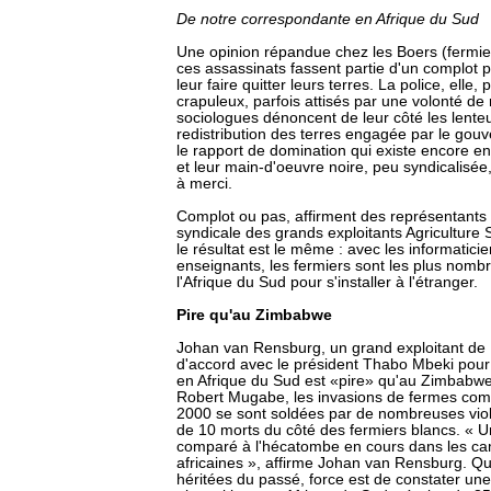
De notre correspondante en Afrique du Sud
Une opinion répandue chez les Boers (fermier
ces assassinats fassent partie d'un complot p
leur faire quitter leurs terres. La police, ell
crapuleux, parfois attisés par une volonté de
sociologues dénoncent de leur côté les lenteu
redistribution des terres engagée par le gou
le rapport de domination qui existe encore en
et leur main-d'oeuvre noire, peu syndicalisée,
à merci.
Complot ou pas, affirment des représentants 
syndicale des grands exploitants Agriculture S
le résultat est le même : avec les informatici
enseignants, les fermiers sont les plus nombr
l'Afrique du Sud pour s'installer à l'étranger.
Pire qu'au Zimbabwe
Johan van Rensburg, un grand exploitant de 
d'accord avec le président Thabo Mbeki pour d
en Afrique du Sud est «pire» qu'au Zimbabwe
Robert Mugabe, les invasions de fermes com
2000 se sont soldées par de nombreuses viol
de 10 morts du côté des fermiers blancs. « Un
comparé à l'hécatombe en cours dans les c
africaines », affirme Johan van Rensburg. Qu
héritées du passé, force est de constater un