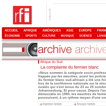
ACCUEIL
AFRIQUE
AMÉRIQUES
ASIE
EUROPE
FRAN
ÉCONOMIE
SPORTS
CULTURE
MUSIQUE
SCIENCE
LANG
Afrique du Sud
La complainte du fermier blanc
«Nous sommes la catégorie socio-professi
frappée par les meurtres, avant les polici
du fermier blanc sud-africain a été une fo
lors de la conférence nationale sur la séc
rurales qui s'est tenue du 23 au 25 octobr
Johannesburg. Et pour cause. Depuis l'a
démocratie en 1994, les meurtres de fermi
poursuivent, à un rythme moyen d'une cen
Imprimer l'article
Envoyer l'article