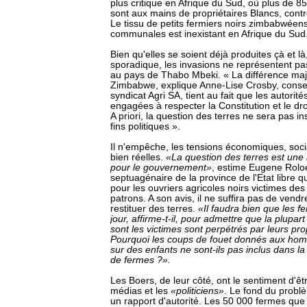
plus critique en Afrique du Sud, où plus de 8
sont aux mains de propriétaires Blancs, con
Le tissu de petits fermiers noirs zimbabwéens
communales est inexistant en Afrique du Sud
Bien qu'elles se soient déjà produites çà et l
sporadique, les invasions ne représentent p
au pays de Thabo Mbeki. « La différence maj
Zimbabwe, explique Anne-Lise Crosby, conseil
syndicat Agri SA, tient au fait que les autorit
engagées à respecter la Constitution et le droi
A priori, la question des terres ne sera pas i
fins politiques ».
Il n'empêche, les tensions économiques, socia
bien réelles.
«La question des terres est un
pour le gouvernement»
, estime Eugene Roloe
septuagénaire de la province de l'Etat libre qu
pour les ouvriers agricoles noirs victimes des
patrons. A son avis, il ne suffira pas de ven
restituer des terres.
«Il faudra bien que les fe
jour, affirme-t-il, pour admettre que la plupar
sont les victimes sont perpétrés par leurs pr
Pourquoi les coups de fouet donnés aux homm
sur des enfants ne sont-ils pas inclus dans la
de fermes ?».
Les Boers, de leur côté, ont le sentiment d'êt
médias et les
«politiciens».
Le fond du problè
un rapport d'autorité. Les 50 000 fermes que