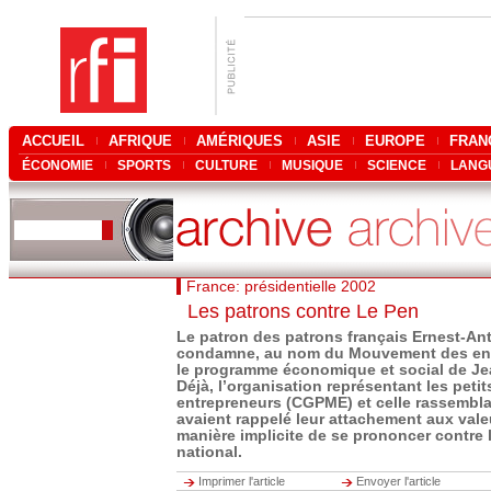
ACCUEIL
AFRIQUE
AMÉRIQUES
ASIE
EUROPE
FRAN
ÉCONOMIE
SPORTS
CULTURE
MUSIQUE
SCIENCE
LANG
France: présidentielle 2002
Les patrons contre Le Pen
Le patron des patrons français Ernest-Ant
condamne, au nom du Mouvement des ent
le programme économique et social de Je
Déjà, l’organisation représentant les peti
entrepreneurs (CGPME) et celle rassemblan
avaient rappelé leur attachement aux vale
manière implicite de se prononcer contre 
national.
Imprimer l'article
Envoyer l'article