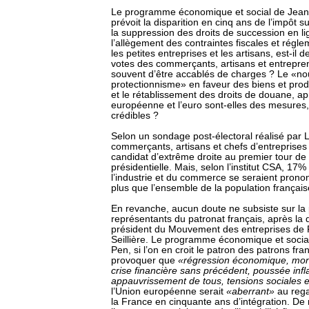
Le programme économique et social de Jean
prévoit la disparition en cinq ans de l’impôt su
la suppression des droits de succession en li
l’allègement des contraintes fiscales et régl
les petites entreprises et les artisans, est-il d
votes des commerçants, artisans et entrepren
souvent d’être accablés de charges ? Le «n
protectionnisme» en faveur des biens et produ
et le rétablissement des droits de douane, apr
européenne et l’euro sont-elles des mesures,
crédibles ?
Selon un sondage post-électoral réalisé par 
commerçants, artisans et chefs d’entreprises 
candidat d’extrême droite au premier tour de l
présidentielle. Mais, selon l’institut CSA, 17
l’industrie et du commerce se seraient pronon
plus que l’ensemble de la population français
En revanche, aucun doute ne subsiste sur la 
représentants du patronat français, après la 
président du Mouvement des entreprises de 
Seillière. Le programme économique et socia
Pen, si l’on en croit le patron des patrons fra
provoquer que
«régression économique, mon
crise financière sans précédent, poussée infla
appauvrissement de tous, tensions sociales 
l’Union européenne serait
«aberrant»
au rega
la France en cinquante ans d’intégration. D