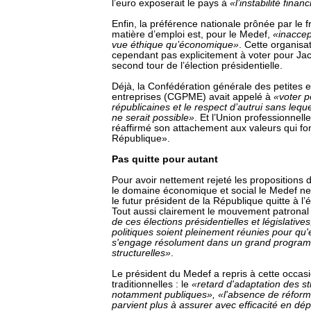
l’euro exposerait le pays à
«l’instabilité fina
Enfin, la préférence nationale prônée par le f
matière d’emploi est, pour le Medef,
«inaccep
vue éthique qu’économique»
. Cette organisa
cependant pas explicitement à voter pour Ja
second tour de l’élection présidentielle.
Déjà, la Confédération générale des petites
entreprises (CGPME) avait appelé à
«voter p
républicaines et le respect d’autrui sans lequ
ne serait possible»
. Et l’Union professionnell
réaffirmé son attachement aux valeurs qui fo
République».
Pas quitte pour autant
Pour avoir nettement rejeté les propositions 
le domaine économique et social le Medef ne 
le futur président de la République quitte à l
Tout aussi clairement le mouvement patrona
de ces élections présidentielles et législatives
politiques soient pleinement réunies pour qu'
s'engage résolument dans un grand progra
structurelles»
.
Le président du Medef a repris à cette occasi
traditionnelles : le
«retard d'adaptation des st
notamment publiques», «l'absence de réforme
parvient plus à assurer avec efficacité en dép