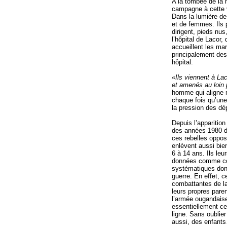
A la tombée de la n
campagne à cette v
Dans la lumière de
et de femmes. Ils 
dirigent, pieds nus
l’hôpital de Lacor,
accueillent les ma
principalement des
hôpital.
«
Ils viennent à Lac
et amenés au loin 
homme qui aligne m
chaque fois qu’une 
la pression des dépl
Depuis l’apparition
des années 1980 de
ces rebelles oppos
enlèvent aussi bie
6 à 14 ans. Ils leu
données comme co
systématiques donn
guerre. En effet, 
combattantes de l
leurs propres pare
l’armée ougandaise
essentiellement ce
ligne. Sans oublie
aussi, des enfant