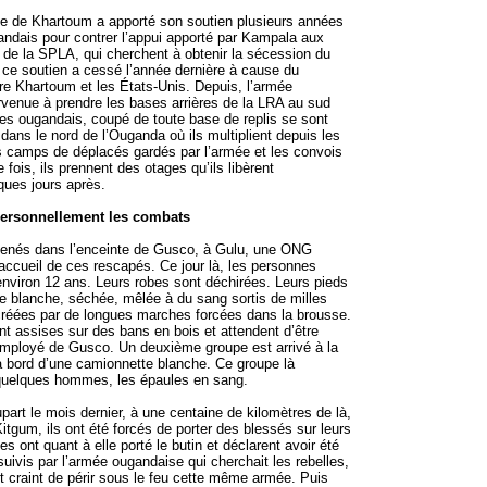
ue de Khartoum a apporté son soutien plusieurs années
andais pour contrer l’appui apporté par Kampala aux
 de la SPLA, qui cherchent à obtenir la sécession du
ce soutien a cessé l’année dernière à cause du
e Khartoum et les États-Unis. Depuis, l’armée
venue à prendre les bases arrières de la LRA au sud
es ougandais, coupé de toute base de replis se sont
dans le nord de l’Ouganda où ils multiplient depuis les
s camps de déplacés gardés par l’armée et les convois
e fois, ils prennent des otages qu’ils libèrent
ques jours après.
ersonnellement les combats
nés dans l’enceinte de Gusco, à Gulu, une ONG
’accueil de ces rescapés. Ce jour là, les personnes
 environ 12 ans. Leurs robes sont déchirées. Leurs pieds
re blanche, séchée, mêlée à du sang sortis de milles
 créées par de longues marches forcées dans la brousse.
t assises sur des bans en bois et attendent d’être
employé de Gusco. Un deuxième groupe est arrivé à la
à bord d’une camionnette blanche. Ce groupe là
quelques hommes, les épaules en sang.
part le mois dernier, à une centaine de kilomètres de là,
itgum, ils ont été forcés de porter des blessés sur leurs
les ont quant à elle porté le butin et déclarent avoir été
suivis par l’armée ougandaise qui cherchait les rebelles,
t craint de périr sous le feu cette même armée. Puis