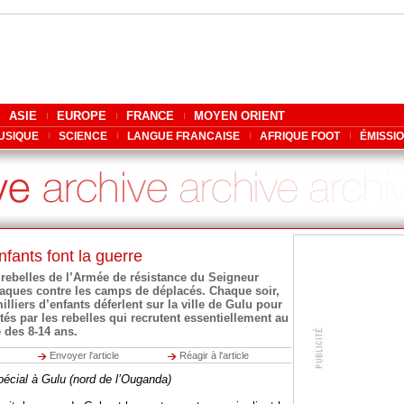
ASIE
EUROPE
FRANCE
MOYEN ORIENT
USIQUE
SCIENCE
LANGUE FRANCAISE
AFRIQUE FOOT
ÉMISSI
fants font la guerre
 rebelles de l’Armée de résistance du Seigneur
ttaques contre les camps de déplacés. Chaque soir,
lliers d’enfants déferlent sur la ville de Gulu pour
utés par les rebelles qui recrutent essentiellement au
e des 8-14 ans.
Envoyer l'article
Réagir à l'article
écial à Gulu (nord de l’Ouganda)