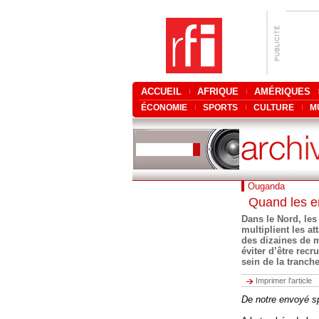
ACCUEIL
AFRIQUE
AMÉRIQUES
ÉCONOMIE
SPORTS
CULTURE
M
Ouganda
Quand les en
Dans le Nord, les
multiplient les a
des dizaines de mi
éviter d’être recr
sein de la tranch
Imprimer l'article
De notre envoyé sp