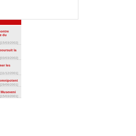
contre
e du
[15/03/2002]
oursuit la
[03/03/2002]
mer les
[11/12/2001]
 omnipotent
[29/06/2001]
e Museveni
[15/03/2001]