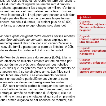
uit, les rues de Gulu et les routes en terre qui relient la
ille du nord de l’Ouganda se remplissent d’ombres.
s phares apparaissent les visages de milliers d’enfants
portent des sacs et des matelas sur la tête. Tous se
, vers le centre ville. La plupart vont passer la nuit dans
Articles
 dirigés par des Italiens et où quelques larges tentes
rcheurs. Au début du mois, ils étaient plus de 42 000,
Ouganda
Offensive conjointe 
 enfants, à trouver refuge, chaque soir, dans cet
l'Armée de Résistanc
Seigneur
or parce qu’ils craignent d’être enlevés par les rebelles
Ouganda
L’armée ougandaise p
pour être entraînés au combat
», nous explique un
LRA au Soudan
éthodiquement des croix dans un cahier d’écolier à
nouvelle famille passe par la porte de l’hôpital. A 20h,
Ouganda
acés devient si forte qu’il doit ouvrir le portail.
Museveni veut désar
Karimojong
 de l’Armée de résistance du seigneur (LRA), à la fin
Ouganda
s dizaines de milliers d’enfants ont été enlevés par
Museveni, président
és au régime du président Museveni. Les rebelles
n les filles que les garçons mais surtout des enfants de
Ouganda
rs apprennent à se servir d’une arme. Les filles sont
Victoire contestée d
ncubines aux chefs. Ces enlèvements devenus
ent un caractère particulièrement vicieux à cette
ces enfants qui deviennent malgré eux les unités
a LRA, sont amenés parfois à attaquer des camps où
nts ont été déplacés par l’armée. Inversement, quand
 attaque l’armée de résistance du Seigneur, elle tue
s même enfants pris en otages et qui sont en première
r que l’armée ougandaise est accusée de recruter, elle
s…