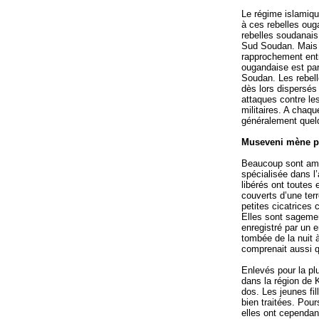
Le régime islamiq
à ces rebelles oug
rebelles soudanais
Sud Soudan. Mais 
rapprochement entr
ougandaise est par
Soudan. Les rebell
dès lors dispersés 
attaques contre le
militaires. A chaqu
généralement quel
Museveni mène p
Beaucoup sont ame
spécialisée dans l
libérés ont toutes
couverts d’une ter
petites cicatrices
Elles sont sagemen
enregistré par un 
tombée de la nuit 
comprenait aussi 
Enlevés pour la plu
dans la région de K
dos. Les jeunes fil
bien traitées. Pour
elles ont cependan