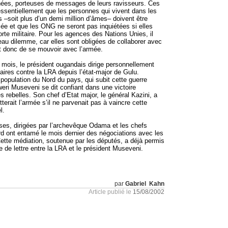
chées, porteuses de messages de leurs ravisseurs. Ces
sentiellement que les personnes qui vivent dans les
–soit plus d’un demi million d’âmes– doivent être
mée et que les ONG ne seront pas inquiétées si elles
rte militaire. Pour les agences des Nations Unies, il
veau dilemme, car elles sont obligées de collaborer avec
t donc de se mouvoir avec l’armée.
 mois, le président ougandais dirige personnellement
taires contre la LRA depuis l’état-major de Gulu.
 population du Nord du pays, qui subit cette guerre
eri Museveni se dit confiant dans une victoire
s rebelles. Son chef d’Etat major, le général Kazini, a
tterait l’armée s’il ne parvenait pas à vaincre cette
l.
ses, dirigées par l’archevêque Odama et les chefs
ord ont entamé le mois dernier des négociations avec les
ette médiation, soutenue par les députés, a déjà permis
 de lettre entre la LRA et le président Museveni.
par
Gabriel Kahn
Article publié le
15/08/2002