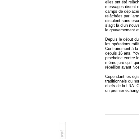
elles ont été relâ
messages disent es
camps de déplacés 
relâchées par l’ar
circulent sans esco
s’agit là d’un nou
le gouvernement e
Depuis le début du
les opérations mili
Contrairement à la
depuis 16 ans, Yow
prochaine contre le
même juré qu’il qui
rébellion avant Noë
Cependant les égli
traditionnels du n
chefs de la LRA. C
un premier échange