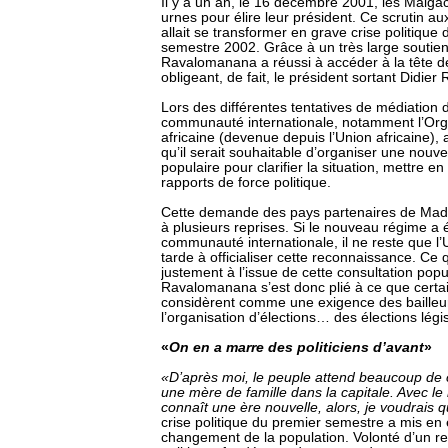
Il y a un an, le 16 décembre 2001, les Malga
urnes pour élire leur président. Ce scrutin au
allait se transformer en grave crise politique 
semestre 2002. Grâce à un très large soutien
Ravalomanana a réussi à accéder à la tête de
obligeant, de fait, le président sortant Didier R
Lors des différentes tentatives de médiation du
communauté internationale, notamment l’Orga
africaine (devenue depuis l’Union africaine), 
qu’il serait souhaitable d’organiser une nouve
populaire pour clarifier la situation, mettre 
rapports de force politique.
Cette demande des pays partenaires de Mada
à plusieurs reprises. Si le nouveau régime a 
communauté internationale, il ne reste que l’U
tarde à officialiser cette reconnaissance. Ce q
justement à l’issue de cette consultation popu
Ravalomanana s’est donc plié à ce que certa
considèrent comme une exigence des bailleur
l’organisation d’élections… des élections légis
«
On en a marre des politiciens d’avant
»
«D’après moi, le peuple attend beaucoup de c
une mère de famille dans la capitale. Avec l
connaît une ère nouvelle, alors, je voudrais 
crise politique du premier semestre a mis en 
changement de la population. Volonté d’un r