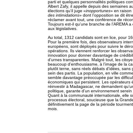
parti et quelques personnalités politiques co
Albert Zafy, il appelle depuis des semaines a
élections qu’il juge «
inopportunes
» en raison
des intimidations
» dont l’opposition se dit êtr
réclamer avant tout, une conférence de réconc
Toujours est-il qu’une branche de l’AREMA a 
aux législatives.
Au total, 1312 candidats sont en lice, pour 1
Pour la première fois, des observateurs int
européens, sont déployés pour suivre le dér
opérations. Ils viennent renforcer les observ
innovation pour donner davantage de crédibilité
d’urnes transparentes. Malgré tout, les citoy
beaucoup d’enthousiasme, à l’image de la c
plutôt terne, sans réels débats d’idées, sa
sein des partis. La population, en ville com
semble davantage préoccupée par les difficul
économiques qui persistent. Les opérateurs
réinvestir à Madagascar, ne demandent qu’un r
politique, garante d’un environnement serein p
Quant à la communauté internationale, elle su
processus électoral, soucieuse que la Grande
définitivement la page de la période tourmen
mois.