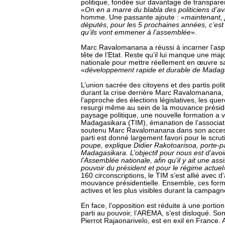
politique, fondée sur davantage de transpare
«
On en a marre du blabla des politiciens d’av
homme. Une passante ajoute : «
maintenant, 
députés, pour les 5 prochaines années, c’est
qu’ils vont emmener à l’assemblée
».
Marc Ravalomanana a réussi à incarner l’aspi
tête de l’Etat. Reste qu’il lui manque une maj
nationale pour mettre réellement en œuvre sa
«
développement rapide et durable de Madag
L’union sacrée des citoyens et des partis pol
durant la crise derrière Marc Ravalomanana, s
l’approche des élections législatives, les quer
resurgi même au sein de la mouvance préside
paysage politique, une nouvelle formation a vu
Madagasikara (TIM), émanation de l’associati
soutenu Marc Ravalomanana dans son access
parti est donné largement favori pour le scrut
poupe, explique Didier Rakotoarisoa, porte-pa
Madagasikara. L’objectif pour nous est d’avoir
l’Assemblée nationale, afin qu’il y ait une assi
pouvoir du président et pour le régime actuel
160 circonscriptions, le TIM s’est allié avec d’
mouvance présidentielle. Ensemble, ces forma
actives et les plus visibles durant la campagn
En face, l’opposition est réduite à une portio
parti au pouvoir, l’AREMA, s’est disloqué. Son
Pierrot Rajaonarivelo, est en exil en France.