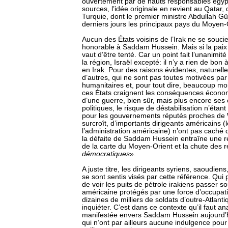
ouvertement par de hauts responsables égypt
sources, l’idée originale en revient au Qatar, 
Turquie, dont le premier ministre Abdullah Gü
derniers jours les principaux pays du Moyen-
Aucun des États voisins de l’Irak ne se souci
honorable à Saddam Hussein. Mais si la paix es
vaut d’être tenté. Car un point fait l’unanimit
la région, Israël excepté: il n’y a rien de bon
en Irak. Pour des raisons évidentes, naturell
d’autres, qui ne sont pas toutes motivées par
humanitaires et, pour tout dire, beaucoup m
ces États craignent les conséquences économ
d’une guerre, bien sûr, mais plus encore se
politiques, le risque de déstabilisation n’éta
pour les gouvernements réputés proches de
surcroît, d’importants dirigeants américains 
l’administration américaine) n’ont pas caché q
la défaite de Saddam Hussein entraîne une r
de la carte du Moyen-Orient et la chute des 
démocratiques
».
A juste titre, les dirigeants syriens, saoudiens
se sont sentis visés par cette référence. Qui p
de voir les puits de pétrole irakiens passer s
américaine protégés par une force d’occupati
dizaines de milliers de soldats d’outre-Atlanti
inquiéter. C’est dans ce contexte qu’il faut ana
manifestée envers Saddam Hussein aujourd’h
qui n’ont par ailleurs aucune indulgence pour 