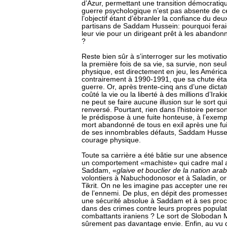
d’Azur, permettant une transition démocratiq
guerre psychologique n’est pas absente de c
l’objectif étant d’ébranler la confiance du de
partisans de Saddam Hussein: pourquoi feraien
leur vie pour un dirigeant prêt à les abando
?
Reste bien sûr à s’interroger sur les motivati
la première fois de sa vie, sa survie, non seu
physique, est directement en jeu, les Américai
contrairement à 1990-1991, que sa chute était
guerre. Or, après trente-cinq ans d’une dictat
coûté la vie ou la liberté à des millions d’Ir
ne peut se faire aucune illusion sur le sort qui 
renversé. Pourtant, rien dans l’histoire perso
le prédispose à une fuite honteuse, à l’exemp
mort abandonné de tous en exil après une fui
de ses innombrables défauts, Saddam Huss
courage physique.
Toute sa carrière a été bâtie sur une absence
un comportement «machiste» qui cadre mal av
Saddam, «
glaive et bouclier de la nation ara
volontiers à Nabuchodonosor et à Saladin, or
Tikrit. On ne les imagine pas accepter une re
de l’ennemi. De plus, en dépit des promesses,
une sécurité absolue à Saddam et à ses proc
dans des crimes contre leurs propres populat
combattants iraniens ? Le sort de Slobodan Mil
sûrement pas davantage envie. Enfin, au vu de