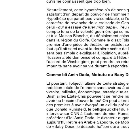
qu’ils ne connaissent que trop bien.
Naturellement, cette hypothèse n’a de sens qu
satisfont d’un départ du pouvoir de l’homme 
Hypothèse qui paraît peu vraisemblable, si l
caractère de revanche de la croisade de Ge
celui «
qui a essayé de tuer mon papa
». Peu 
compte tenu de la volonté guerrière qui se 
et à la Maison Blanche, du déploiement coloss
dans la région du Golfe. Comme le disait Tolst
premier d’une pièce de théâtre, un pistolet se 
faut qu’il ait servi avant la dernière scène de l’
sera pas simple d’expliquer à l’opinion, aup
Hussein a été démonisé et comparé à Hitler, q
l’accord de Washington, peut prendre sa retrai
impunité sans avoir sa vie durant à répondre
Comme Idi Amin Dada, Mobutu ou Baby D
Et pourtant, l’objectif ultime de toute stratégie
reddition totale de l’ennemi sans avoir eu à 
victoire, militaire, économique, stratégique e
Bush si les États-Unis pouvaient se rendre ma
avoir eu besoin d’ouvrir le feu! On peut alors
des premiers à avoir évoqué un exil du présid
que Donald Rumsfeld, le belliqueux chef du 
interview sur CNN à l’automne dernier. Rumsfe
précédent d’Idi Amin Dada, le dictateur ougand
aujourd’hui retiré en Arabie Saoudite, de Mo
de «Baby Doc», le despote haïtien qui a trou