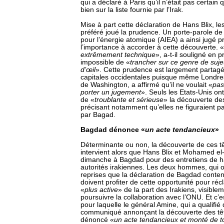
qui a déclaré à Paris qu’il n’était pas certain
bien sur la liste fournie par l’Irak.
Mise à part cette déclaration de Hans Blix, le
préféré joué la prudence. Un porte-parole de 
pour l’énergie atomique (AIEA) a ainsi jugé 
l’importance à accorder à cette découverte. «
extrêmement technique
», a-t-il souligné en pr
impossible de «
trancher sur ce genre de suj
d’œil
». Cette prudence est largement partagé
capitales occidentales puisque même Londres,
de Washington, a affirmé qu’il ne voulait «
pas
porter un jugement
». Seuls les Etats-Unis ont 
de «
troublante et sérieuse
» la découverte de
précisant notamment qu’elles ne figuraient par
par Bagad.
Bagdad dénonce «
un acte tendancieux
»
Déterminante ou non, la découverte de ces t
intervient alors que Hans Blix et Mohamed el
dimanche à Bagdad pour des entretiens de h
autorités irakiennes. Les deux hommes, qui o
reprises que la déclaration de Bagdad conten
doivent profiter de cette opportunité pour ré
«
plus active
» de la part des Irakiens, visible
poursuivre la collaboration avec l’ONU. Et c’e
pour laquelle le général Amine, qui a qualifié
communiqué annonçant la découverte des têt
dénoncé «
un acte tendancieux et monté de t