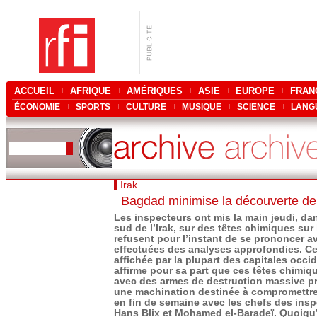
ACCUEIL
AFRIQUE
AMÉRIQUES
ASIE
EUROPE
FRAN
ÉCONOMIE
SPORTS
CULTURE
MUSIQUE
SCIENCE
LANG
Irak
Bagdad minimise la découverte de
Les inspecteurs ont mis la main jeudi, da
sud de l’Irak, sur des têtes chimiques sur 
refusent pour l’instant de se prononcer a
effectuées des analyses approfondies. Ce
affichée par la plupart des capitales occ
affirme pour sa part que ces têtes chimiq
avec des armes de destruction massive p
une machination destinée à compromettre
en fin de semaine avec les chefs des insp
Hans Blix et Mohamed el-Baradeï. Quoiqu’i