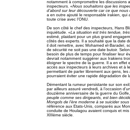
notamment à compromettre les discussions a
inspecteurs. «
Nous souhaitons que les inspec
d’abord sur leur découverte car ce que nous di
a en outre ajouté le responsable irakien, qui a
toute crise avec l’ONU.
De son côté le chef des inspecteurs, Hans Bl
inquiétude. «
La situation est très tendue, tr
estimé, plaidant pour un plus grand engage
côtés des experts. Il a souhaité que la date d
il doit remettre, avec Mohamed el-Baradeï, s
de sécurité ne soit pas une date butoir. Selon 
besoin de plus de temps pour finaliser leur év
devrait notamment suggérer aux Irakiens troi
éloigner le spectre de la guerre. Il a en effe
accès aux inspecteurs à leurs archives et à l
permettant de parler librement aux gens, les
pourraient éviter une rapide dégradation de la
Démentant la rumeur persistante sur son exi
par ailleurs assuré vendredi, à l’occasion d’
douzième anniversaire de la guerre du Golfe
peuple comme ses dirigeants, est bien décid
Mongols de l’ère moderne à se suicider sous
référence aux Etats-Unis, comparés aux Mong
conduite de Houlagou avaient conquis et mi
XIIIème siècle.