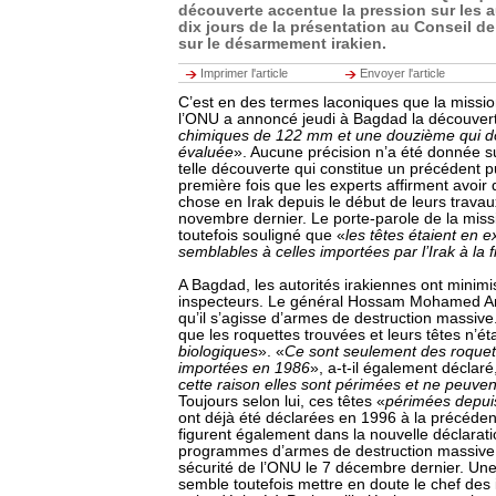
découverte accentue la pression sur les 
dix jours de la présentation au Conseil de
sur le désarmement irakien.
Imprimer l'article
Envoyer l'article
C’est en des termes laconiques que la missi
l’ONU a annoncé jeudi à Bagdad la découver
chimiques de 122 mm et une douzième qui do
évaluée
». Aucune précision n’a été donnée sur
telle découverte qui constitue un précédent p
première fois que les experts affirment avoir
chose en Irak depuis le début de leurs travau
novembre dernier. Le porte-parole de la mis
toutefois souligné que «
les têtes étaient en ex
semblables à celles importées par l’Irak à la
A Bagdad, les autorités irakiennes ont minim
inspecteurs. Le général Hossam Mohamed Am
qu’il s’agisse d’armes de destruction massive.
que les roquettes trouvées et leurs têtes n’ét
biologiques
». «
Ce sont seulement des roquette
importées en 1986
», a-t-il également déclaré
cette raison elles sont périmées et ne peuvent
Toujours selon lui, ces têtes «
périmées depui
ont déjà été déclarées en 1996 à la précéden
figurent également dans la nouvelle déclarat
programmes d’armes de destruction massive
sécurité de l’ONU le 7 décembre dernier. Une
semble toutefois mettre en doute le chef des 