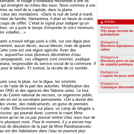
semaine, le village d’Andidiana ressemble à une île.
qui émergent au milieu des eaux. Nous sommes à une
tres au nord de la capitale, dans la plaine
 cœur des inondations. «
Dans la nuit de lundi à mardi
,
mère de famille, Hantanirina,
il était un heure du matin.
Articles
ups de sifflet. C’était le signal pour indiquer qu’un
Donc, on a juste le temps d’emporter le strict minimum,
Madagascar
Très large victoire du
les volailles…»
présidentiel
ants a trouvé refuge juste à côté, sur une digue plus
Madagascar
usement, aucun décès, aucun blessé, mais de graves
Élections législatives
calme
Cette zone est une région agricole. Avec des
s, aujourd’hui sous plusieurs décimètres d’eau.
Madagascar
ampagnards, ces villageois sont sinistrés,
explique
Elections pour un pa
anana, responsable du service social de la commune.
Il
de stabilité politique
 pour le bétail
». Et surtout, la récolte de riz semble
Madagascar
L’espoir de jours mei
es sous la pluie, sur la digue, les sinistrés
Madagascar
u de l’aide de la part des autorités. Mobilisation des
Campagne électoral
des ONG et des agences des Nations unies. Le tout
on du Centre national de secours, un organisme public.
velo en est la secrétaire permanente. «
On a donné des
 des vivres, des médicaments, en guise de premiers
-t-elle. Effectivement sur place, un camp de réfugiés a
ovisoire, qui pourrait durer, comme le craint Mme
ense qu’on ne va pas pouvoir rentrer chez nous tout de
ans plusieurs mois. Pour le moment, il y a encore trop
tat de désolation de la part de Mme Randrianarivelo:
ui ont des habitations dans l’eau ne pourront plus