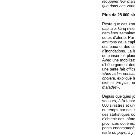
récupérer leur mais
que dans ces zone
Plus de 25 000 si
Reste que ces zon
capitale. Cinq rivi
dernières semaine
cotes d’alerte. Par
environs de la cap
des eaux et des b
d’inondations. La 
de panser les plaie
Avec une mobilisat
d’hébergement des s
une tente fait offic
«
Nos aides consist
choléra
, explique 
district.
En plus, 
malades
».
Depuis quelques jou
secours, à Antanan
000 sinistrés et u
du temps par des e
des statistiques co
d’obtenir des info
provinces côtières:
ponts endommagés
reste du pays, il 