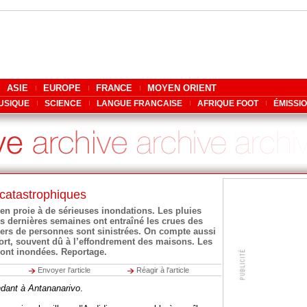
ASIE
EUROPE
FRANCE
MOYEN ORIENT
USIQUE
SCIENCE
LANGUE FRANCAISE
AFRIQUE FOOT
ÉMISSI
 catastrophiques
 en proie à de sérieuses inondations. Les pluies
s dernières semaines ont entraîné les crues des
liers de personnes sont sinistrées. On compte aussi
ort, souvent dû à l’effondrement des maisons. Les
sont inondées. Reportage.
Envoyer l'article
Réagir à l'article
ndant à Antananarivo
.