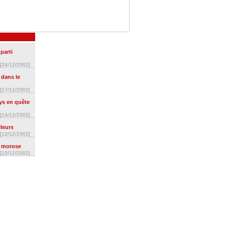
 parti
[24/12/2002]
 dans le
[17/12/2002]
ys en quête
[14/12/2002]
lleurs
[12/12/2002]
e morose
[10/12/2002]