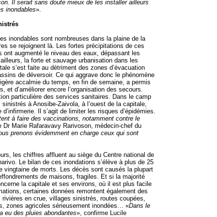
on. Il serait sans doute mieux de les installer ailleurs
s inondables
».
nistrés
es inondables sont nombreuses dans la plaine de la
ères se rejoignent là. Les fortes précipitations de ces
s ont augmenté le niveau des eaux, dépassant les
 ailleurs, la forte et sauvage urbanisation dans les
itale s’est faite au détriment des zones d’évacuation
assins de déversoir. Ce qui aggrave donc le phénomène
légère accalmie du temps, en fin de semaine, a permis
s, et d’améliorer encore l’organisation des secours.
ion particulière des services sanitaires. Dans le camp
inistrés à Anosibe-Zaivola, à l’ouest de la capitale,
e d’infirmerie. Il s’agit de limiter les risques d’épidémies.
ent à faire des vaccinations, notamment contre le
le Dr Marie Rafaravavy Rarivoson, médecin-chef du
nous prenons évidemment en charge ceux qui sont
rs, les chiffres affluent au siège du Centre national de
arivo. Le bilan de ces inondations s’élève à plus de 25
ne vingtaine de morts. Les décès sont causés la plupart
ffondrements de maisons, fragiles. Et si la majorité
ncerne la capitale et ses environs, où il est plus facile
rmations, certaines données remontent également des
 rivières en crue, villages sinistrés, routes coupées,
, zones agricoles sérieusement inondées… «
Dans le
y a eu des pluies abondantes
», confirme Lucile