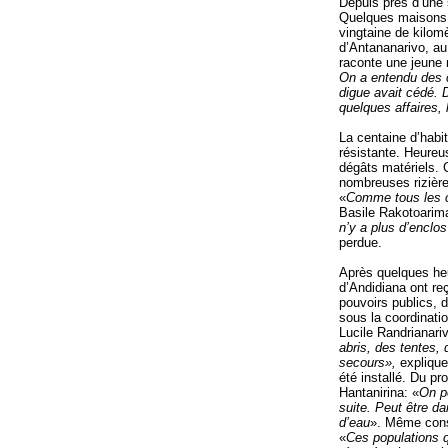
Depuis près d’une 
Quelques maisons 
vingtaine de kilomè
d’Antananarivo, au
raconte une jeune 
On a entendu des co
digue avait cédé. 
quelques affaires, 
La centaine d’habit
résistante. Heure
dégâts matériels. 
nombreuses rizière
«
Comme tous les c
Basile Rakotoarim
n’y a plus d’enclos
perdue.
Après quelques heur
d’Andidiana ont reç
pouvoirs publics, 
sous la coordinati
Lucile Randrianari
abris, des tentes,
secours»,
explique
été installé. Du pr
Hantanirina: «
On p
suite. Peut être d
d’eau
». Même cons
«
Ces populations q