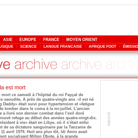
ASIE
EUROPE
FRANCE
MOYEN ORIENT
USIQUE
SCIENCE
LANGUE FRANCAISE
AFRIQUE FOOT
ÉMISSI
da est mort
 mort ce samedi à l'hôpital du roi Fayçal de
e saoudite. A près de quatre-vingts ans –il est né
g Daddy» était suivi pour hypertension et «
fatigue
de tomber dans le coma à la mi-juillet. L’ancien
a livré son dernier combat dans l’exil doré
trouvé refuge au début des années quatre-vingt-dix.
ésident à vie» était en Libye, où il s’était enfui
t de sa dictature sanguinaire par la Tanzanie de
 11 avril 1979. Huit ans plus tôt, Idi Amin avait
dent socialisant Milton Obote, à la grande