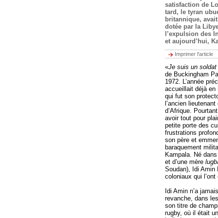
satisfaction de 
tard, le tyran ub
britannique, avai
dotée par la Liby
l’expulsion des I
et aujourd’hui, K
Imprimer l'article
«
Je suis un soldat
de Buckingham Pala
1972. L’année pré
accueillait déjà en
qui fut son protect
l’ancien lieutenan
d’Afrique. Pourtant
avoir tout pour pla
petite porte des c
frustrations profo
son père et emmené
baraquement milita
Kampala. Né dans l
et d’une mère
lugb
Soudan), Idi Amin 
coloniaux qui l’on
Idi Amin n’a jamais
revanche, dans les 
son titre de champ
rugby, où il était u