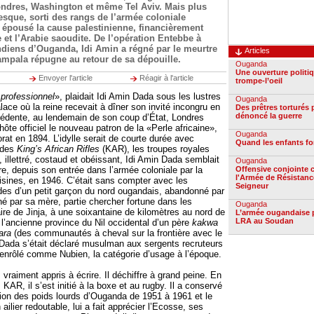
Londres, Washington et même Tel Aviv. Mais plus
uesque, sorti des rangs de l’armée coloniale
t épousé la cause palestinienne, financièrement
e et l’Arabie saoudite. De l’opération Entebbe à
ndiens d’Ouganda, Idi Amin a régné par le meurtre
Articles
ampala répugne au retour de sa dépouille.
Ouganda
Une ouverture politi
Envoyer l'article
Réagir à l'article
trompe-l’oeil
 professionnel
», plaidait Idi Amin Dada sous les lustres
Ouganda
ce où la reine recevait à dîner son invité incongru en
Des prêtres torturés 
dénoncé la guerre
cédente, au lendemain de son coup d’État, Londres
 hôte officiel le nouveau patron de la «Perle africaine»,
Ouganda
orat en 1894. L’idylle serait de courte durée avec
Quand les enfants fo
t des
King’s African Rifles
(KAR), les troupes royales
, illettré, costaud et obéissant, Idi Amin Dada semblait
Ouganda
ire, depuis son entrée dans l’armée coloniale par la
Offensive conjointe 
l'Armée de Résistanc
uisines, en 1946. C’était sans compter avec les
Seigneur
ndes d’un petit garçon du nord ougandais, abandonné par
 par sa mère, partie chercher fortune dans les
Ouganda
ire de Jinja, à une soixantaine de kilomètres au nord de
L’armée ougandaise p
LRA au Soudan
’ancienne province du Nil occidental d’un père
kakwa
ara
(des communautés à cheval sur la frontière avec le
Dada s’était déclaré musulman aux sergents recruteurs
t enrôlé comme Nubien, la catégorie d’usage à l’époque.
 vraiment appris à écrire. Il déchiffre à grand peine. En
KAR, il s’est initié à la boxe et au rugby. Il a conservé
ion des poids lourds d’Ouganda de 1951 à 1961 et le
n ailier redoutable, lui a fait apprécier l’Ecosse, ses