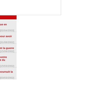
que en
[02/04/2003]
pour avoir
[31/08/2002]
nt la guerre
[15/08/2002]
contre
e du
[15/03/2002]
oursuit la
[03/03/2002]