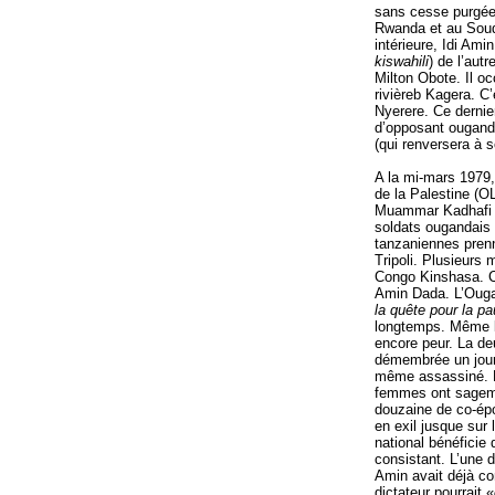
sans cesse purgée 
Rwanda et au Souda
intérieure, Idi Am
kiswahili
) de l’autr
Milton Obote. Il o
rivièreb Kagera. C’
Nyerere. Ce derni
d’opposant ouganda
(qui renversera à 
A la mi-mars 1979, 
de la Palestine (O
Muammar Kadhafi po
soldats ougandais 
tanzaniennes prenn
Tripoli. Plusieurs 
Congo Kinshasa. C’
Amin Dada. L’Ougan
la quête pour la pa
longtemps. Même l
encore peur. La d
démembrée un jour 
même assassiné. D
femmes ont sageme
douzaine de co-épo
en exil jusque sur
national bénéficie
consistant. L’une 
Amin avait déjà co
dictateur pourrait «