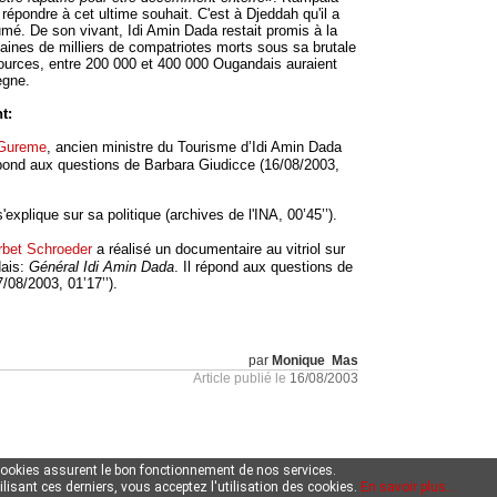
ur répondre à cet ultime souhait. C'est à Djeddah qu'il a
umé. De son vivant, Idi Amin Dada restait promis à la
zaines de milliers de compatriotes morts sous sa brutale
sources, entre 200 000 et 400 000 Ougandais auraient
ègne.
t:
 Gureme
, ancien ministre du Tourisme d’Idi Amin Dada
pond aux questions de Barbara Giudicce (16/08/2003,
'explique sur sa politique (archives de l'INA, 00’45’’).
rbet Schroeder
a réalisé un documentaire au vitriol sur
dais:
Général Idi Amin Dada
. Il répond aux questions de
/08/2003, 01’17’’).
par
Monique Mas
Article publié le
16/08/2003
cookies assurent le bon fonctionnement de nos services.
ilisant ces derniers, vous acceptez l'utilisation des cookies.
En savoir plus...