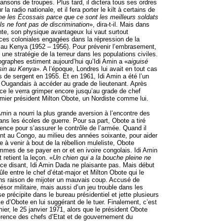
ansons de troupes. Plus tard, il dictera tous ses ordres
 la radio nationale, et il fera porter le kilt à certains de
me les Écossais parce que ce sont les meilleurs soldats
ils ne font pas de discrimination
», dira-t-il. Mais dans
te, son physique avantageux lui vaut surtout
orces coloniales engagées dans la répression de la
 au Kenya (1952 – 1956). Pour prévenir l’embrasement,
une stratégie de la terreur dans les populations civiles.
ographes estiment aujourd’hui qu’Idi Amin a «
aiguisé
sin au Kenya
». A l’époque, Londres lui avait en tout cas
 de sergent en 1955. Et en 1961, Idi Amin a été l’un
 Ougandais à accéder au grade de lieutenant. Après
ce le verra grimper encore jusqu’au grade de chef
emier président Milton Obote, un Nordiste comme lui.
Amin a nourri la plus grande aversion à l’encontre des
ans les écoles de guerre. Pour sa part, Obote a tiré
rence pour s’assurer le contrôle de l’armée. Quand il
nt au Congo, au milieu des années soixante, pour aider
à venir à bout de la rébellion muleliste, Obote
mmes de se payer en or et en ivoire congolais. Idi Amin
 retient la leçon. «
Un chien qui a la bouche pleine ne
 ce disant, Idi Amin Dada ne plaisante pas. Mais début
ûle entre le chef d’état-major et Milton Obote qui le
s raison de mijoter un mauvais coup. Accusé de
sor militaire, mais aussi d’un jeu trouble dans les
e précipite dans le bureau présidentiel et jette plusieurs
ble d’Obote en lui suggérant de le tuer. Finalement, c’est
emier, le 25 janvier 1971, alors que le président Obote
férence des chefs d’Etat et de gouvernement du