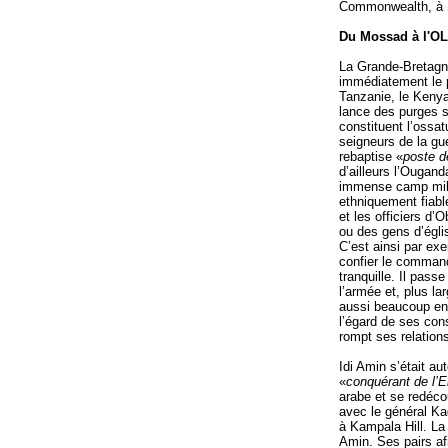
Commonwealth, à 
Du Mossad à l'O
La Grande-Bretagne
immédiatement le p
Tanzanie, le Kenya
lance des purges s
constituent l’ossa
seigneurs de la gue
rebaptise «
poste 
d’ailleurs l’Ougand
immense camp milit
ethniquement fiabl
et les officiers d’
ou des gens d’égli
C’est ainsi par ex
confier le command
tranquille. Il pass
l’armée et, plus la
aussi beaucoup en 
l’égard de ses cons
rompt ses relation
Idi Amin s’était aut
«
conquérant de l’E
arabe et se redécou
avec le général Ka
à Kampala Hill. La 
Amin. Ses pairs af