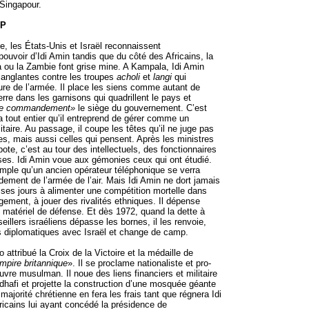
Singapour.
LP
, les États-Unis et Israël reconnaissent
ouvoir d’Idi Amin tandis que du côté des Africains, la
 ou la Zambie font grise mine. A Kampala, Idi Amin
anglantes contre les troupes
acholi
et
langi
qui
ture de l’armée. Il place les siens comme autant de
rre dans les garnisons qui quadrillent le pays et
de commandement»
le siège du gouvernement. C’est
a tout entier qu’il entreprend de gérer comme un
aire. Au passage, il coupe les têtes qu’il ne juge pas
es, mais aussi celles qui pensent. Après les ministres
Obote, c’est au tour des intellectuels, des fonctionnaires
ses. Idi Amin voue aux gémonies ceux qui ont étudié.
emple qu’un ancien opérateur téléphonique se verra
ement de l’armée de l’air. Mais Idi Amin ne dort jamais
e ses jours à alimenter une compétition mortelle dans
rgement, à jouer des rivalités ethniques. Il dépense
matériel de défense. Et dès 1972, quand la dette à
eillers israéliens dépasse les bornes, il les renvoie,
s diplomatiques avec Israël et change de camp.
o attribué la Croix de la Victoire et la médaille de
mpire britannique
». Il se proclame nationaliste et pro-
vre musulman. Il noue des liens financiers et militaire
dhafi et projette la construction d’une mosquée géante
majorité chrétienne en fera les frais tant que régnera Idi
ricains lui ayant concédé la présidence de