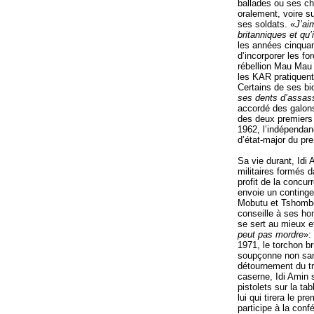
ballades ou ses ch
oralement, voire sur
ses soldats. «
J’ai
britanniques et qu’
les années cinquan
d’incorporer les f
rébellion Mau Mau
les KAR pratiquent 
Certains de ses bi
ses dents d’assas
accordé des galons
des deux premiers
1962, l’indépendan
d’état-major du pr
Sa vie durant, Idi 
militaires formés d
profit de la concur
envoie un continge
Mobutu et Tshombe 
conseille à ses ho
se sert au mieux et
peut pas mordre
»:
1971, le torchon br
soupçonne non san
détournement du tré
caserne, Idi Amin s
pistolets sur la ta
lui qui tirera le pr
participe à la con