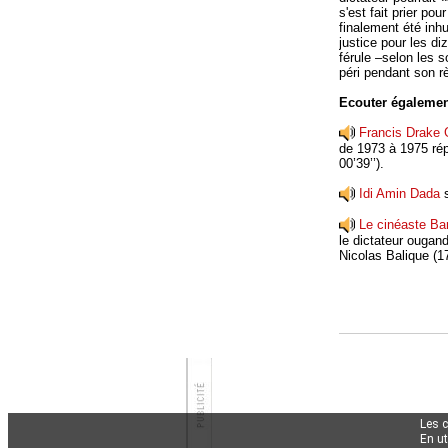
s'est fait prier po
finalement été inh
justice pour les di
férule –selon les 
péri pendant son r
Ecouter égalemen
Francis Drake
de 1973 à 1975 ré
00’39’’).
Idi Amin Dada
s
Le cinéaste Ba
le dictateur ougan
Nicolas Balique (17
Les 
En ut