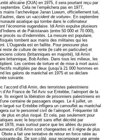
’unité africaine (OUA) en 1975, il sera pourtant reçu par
n septembre. Cela ne l’empêchera pas en 1977,
s mains l’archevêque Janan Luwum, officiellement tué,
autres, dans un «
accident de voiture
». En septembre
munauté asiatique qui tombe dans le collimateur
tient l’économie ougandaise. Idi Amin expulse plusieurs
 d’Indiens et de Pakistanais (entre 50 000 et 70 000),
e procès ou d’indemnités. La mesure est populaire,
fisqués tombent aux mains des militaires qui les
nt. L’Ouganda est en faillite. Pour pressurer plus
 reste de culture de rente (le café en particulier) et
anciens colons (britanniques en majorité), Idi Amin
ire britannique, Bob Astles. Dans tous les milieux, les
tiplient. Les centres de torture et de mise à mort aussi.
ffectifs multipliés par deux (jusqu’à 21 000 hommes en
end les galons de maréchal en 1975 et se déclare
nnée suivante.
ec l’accord d’Idi Amin, des terroristes palestiniens
 d’Air France de Tel Aviv sur Entebbe, l’aéroport de la
. Ils exigent la libération de prisonniers palestiniens en
d’une centaine de passagers otages. Le 4 juillet, un
 largué sur Entebbe infligera un camouflet au maréchal
gera sur le personnel civil de l’aéroport. Fréquenter Idi
de plus en plus risqué. Et cela, pas seulement pour
atiques avec le boycott sans effet décrété par
let 1978, mais surtout parce que les allées du pouvoir
umeurs d’Idi Amin sont changeantes et il règne de plus
. Obote a fait une tentative de retour en force ratée au
 soixante-dix. De son côté, pour recomposer une armée