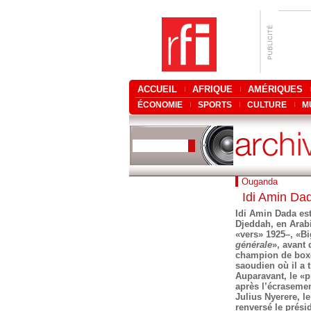
ACCUEIL
AFRIQUE
AMÉRIQUES
ÉCONOMIE
SPORTS
CULTURE
M
Ouganda
Idi Amin Da
Idi Amin Dada est
Djeddah, en Arabi
«vers» 1925–, «Bi
générale
», avant 
champion de boxe 
saoudien où il a 
Auparavant, le «pr
après l’écrasemen
Julius Nyerere, le
renversé le prési