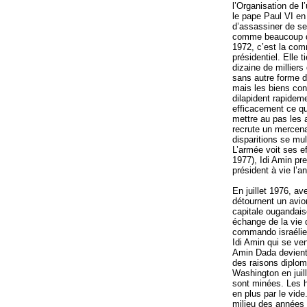
l’Organisation de l
le pape Paul VI e
d’assassiner de se
comme beaucoup d’
1972, c’est la com
présidentiel. Elle 
dizaine de milliers
sans autre forme d
mais les biens con
dilapident rapideme
efficacement ce qui
mettre au pas les 
recrute un mercena
disparitions se mul
L’armée voit ses e
1977), Idi Amin pr
président à vie l’a
En juillet 1976, av
détournent un avion
capitale ougandaise
échange de la vie 
commando israélien
Idi Amin qui se ven
Amin Dada devient 
des raisons diplom
Washington en juil
sont minées. Les h
en plus par le vide
milieu des années