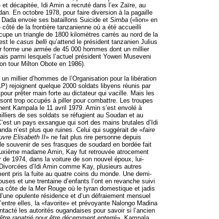
et décapitée, Idi Amin a recruté dans l’ex Zaïre, au
n. En octobre 1978, pour faire diversion à la pagaille
in Dada envoie ses bataillons Suicide et
Simba
(«lion» en
e côté de la frontière tanzanienne où a été accueilli
ccupe un triangle de 1800 kilomètres carrés au nord de la
est le
casus belli
qu’attend le président tanzanien Julius
er forme une armée de 45 000 hommes dont un millier
is parmi lesquels l’actuel président Yoweri Museveni
son tour Milton Obote en 1986).
un millier d’hommes de l’Organisation pour la libération
LP) rejoignent quelque 2000 soldats libyens réunis par
ur prêter main forte au dictateur qui vacille. Mais les
sont trop occupés à piller pour combattre. Les troupes
ent Kampala le 11 avril 1979. Amin s’est envolé à
milliers de ses soldats se réfugient au Soudan et au
est un pays exsangue qui sort des mains brutales d’Idi
da n’est plus que ruines. Celui qui suggérait de «
faire
uvre Elisabeth II
» ne fait plus rire personne depuis
e souvenir de ses frasques de soudard en bordée fait
euxième madame Amin, Kay fut retrouvée atrocement
de 1974, dans la voiture de son nouvel époux, lui-
ivorcées d’Idi Amin comme Kay, plusieurs autres
nt pris la fuite au quatre coins du monde. Une demi-
uses et une trentaine d’enfants l’ont en revanche suivi
 la côte de la Mer Rouge où le tyran domestique et jadis
 d’une opulente résidence et d’un défraiement mensuel
d’entre elles, la «favorite» et prévoyante Nalongo Madina
ntacté les autorités ougandaises pour savoir si l’ancien
être rapatrié pour être décemment enterré
». Kampala