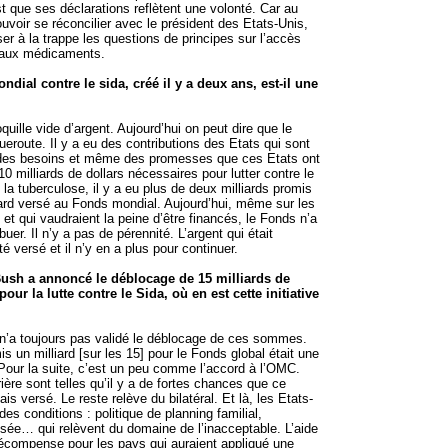
st que ses déclarations reflètent une volonté. Car au
uvoir se réconcilier avec le président des Etats-Unis,
ser à la trappe les questions de principes sur l’accès
 aux médicaments.
dial contre le sida, créé il y a deux ans, est-il une
quille vide d’argent. Aujourd’hui on peut dire que le
eroute. Il y a eu des contributions des Etats qui sont
des besoins et même des promesses que ces Etats ont
 10 milliards de dollars nécessaires pour lutter contre le
 la tuberculose, il y a eu plus de deux milliards promis
iard versé au Fonds mondial. Aujourd’hui, même sur les
s et qui vaudraient la peine d’être financés, le Fonds n’a
buer. Il n’y a pas de pérennité. L’argent qui était
té versé et il n’y en a plus pour continuer.
Bush a annoncé le déblocage de 15 milliards de
pour la lutte contre le Sida, où en est cette initiative
n’a toujours pas validé le déblocage de ces sommes.
mis un milliard [sur les 15] pour le Fonds global était une
Pour la suite, c’est un peu comme l’accord à l’OMC.
ière sont telles qu’il y a de fortes chances que ce
ais versé. Le reste relève du bilatéral. Et là, les Etats-
es conditions : politique de planning familial,
sée… qui relèvent du domaine de l’inacceptable. L’aide
écompense pour les pays qui auraient appliqué une