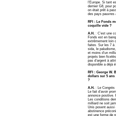
l’Europe. Si tant e
dernier G8, pour po
on était prêt à pas
des pays pauvres
RFI : Le Fonds mon
coquille vide ?
A.H.
: C’est une co
Fonds est en banqu
extrêmement loin 
faites. Sur les 7 à
sida, le paludisme,
et moins d’un mill
projets bien ficelé
pas d’argent à attri
disponible a déjà é
RFI : George W. 
dollars sur 5 ans 
?
A.H.
: Le Congrès 
Le fait d’avoir pro
annonce positive. 
Les conditions derr
milliard ne soit jam
Unis posent aussi d
abstinence préconi
est une forme de r