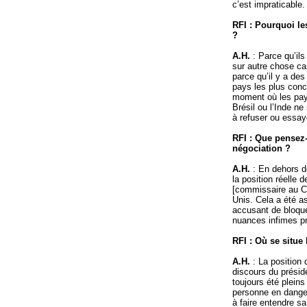
c’est impraticable.
RFI : Pourquoi le
?
A.H.
: Parce qu’il
sur autre chose ca
parce qu’il y a de
pays les plus conc
moment où les pay
Brésil ou l’Inde ne
à refuser ou essay
RFI : Que pensez
négociation ?
A.H.
: En dehors d
la position réelle
[commissaire au Co
Unis. Cela a été a
accusant de bloque
nuances infimes p
RFI : Où se situe
A.H.
: La position
discours du présid
toujours été plein
personne en danger
à faire entendre sa