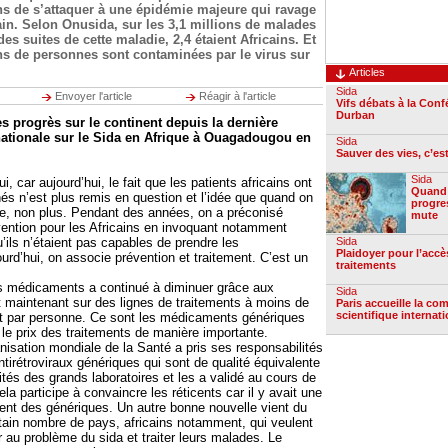
ns de s’attaquer à une épidémie majeure qui ravage
cain. Selon Onusida, sur les 3,1 millions de malades
es suites de cette maladie, 2,4 étaient Africains. Et
ns de personnes sont contaminées par le virus sur
Articles
Sida
Envoyer l'article
Réagir à l'article
Vifs débats à la Con
Durban
des progrès sur le continent depuis la dernière
nationale sur le Sida en Afrique à Ouagadougou en
Sida
Sauver des vies, c’es
Sida
ui, car aujourd’hui, le fait que les patients africains ont
Quand 
gnés n’est plus remis en question et l’idée que quand on
progres
he, non plus. Pendant des années, on a préconisé
mute
ention pour les Africains en invoquant notamment
ils n’étaient pas capables de prendre les
Sida
Plaidoyer pour l’accè
rd’hui, on associe prévention et traitement. C’est un
traitements
es médicaments a continué à diminuer grâce aux
Sida
 maintenant sur des lignes de traitements à moins de
Paris accueille la c
scientifique internat
et par personne. Ce sont les médicaments génériques
r le prix des traitements de manière importante.
anisation mondiale de la Santé a pris ses responsabilités
antirétroviraux génériques qui sont de qualité équivalente
ités des grands laboratoires et les a validé au cours de
ela participe à convaincre les réticents car il y avait une
nt des génériques. Un autre bonne nouvelle vient du
ertain nombre de pays, africains notamment, qui veulent
r au problème du sida et traiter leurs malades. Le