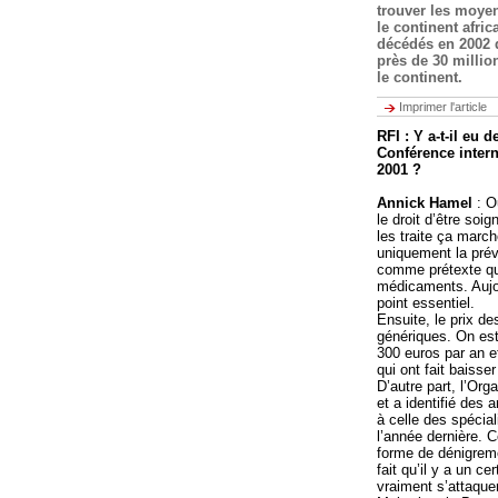
trouver les moye
le continent afri
décédés en 2002 d
près de 30 millio
le continent.
Imprimer l'article
RFI : Y a-t-il eu 
Conférence inter
2001 ?
Annick Hamel
: O
le droit d’être soi
les traite ça marc
uniquement la prév
comme prétexte qu’
médicaments. Aujou
point essentiel.
Ensuite, le prix d
génériques. On est
300 euros par an 
qui ont fait baisse
D’autre part, l’Org
et a identifié des 
à celle des spécial
l’année dernière. C
forme de dénigreme
fait qu’il y a un c
vraiment s’attaque