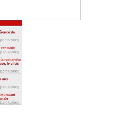
férence du
[05/08/2003]
t rentable
[16/07/2003]
la recherche
se, le virus
[15/07/2003]
s aux
[14/07/2003]
ommunauté
ionale
[12/07/2003]