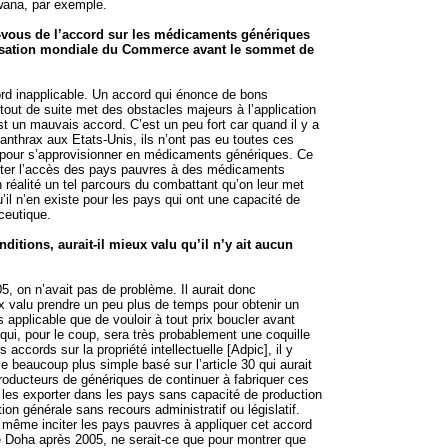
wana, par exemple.
-vous de l’accord sur les médicaments génériques
isation mondiale du Commerce avant le sommet de
rd inapplicable. Un accord qui énonce de bons
 tout de suite met des obstacles majeurs à l’application
st un mauvais accord. C’est un peu fort car quand il y a
anthrax aux Etats-Unis, ils n’ont pas eu toutes ces
 pour s’approvisionner en médicaments génériques. Ce
liter l’accès des pays pauvres à des médicaments
 réalité un tel parcours du combattant qu’on leur met
’il n’en existe pour les pays qui ont une capacité de
ceutique.
ditions, aurait-il mieux valu qu’il n’y ait aucun
5, on n’avait pas de problème. Il aurait donc
 valu prendre un peu plus de temps pour obtenir un
s applicable que de vouloir à tout prix boucler avant
ui, pour le coup, sera très probablement une coquille
 accords sur la propriété intellectuelle [Adpic], il y
 beaucoup plus simple basé sur l’article 30 qui aurait
oducteurs de génériques de continuer à fabriquer ces
les exporter dans les pays sans capacité de production
on générale sans recours administratif ou législatif.
même inciter les pays pauvres à appliquer cet accord
de Doha après 2005, ne serait-ce que pour montrer que