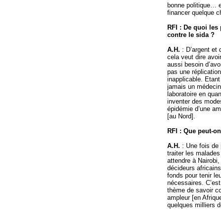
bonne politique… et
financer quelque c
RFI : De quoi les 
contre le sida ?
A.H.
: D’argent et
cela veut dire avo
aussi besoin d’avo
pas une réplication
inapplicable. Etant
jamais un médecin 
laboratoire en quan
inventer des modes
épidémie d’une ampl
[au Nord].
RFI : Que peut-on
A.H.
: Une fois de 
traiter les malade
attendre à Nairobi
décideurs africains
fonds pour tenir l
nécessaires. C’est 
thème de savoir co
ampleur [en Afrique
quelques milliers 