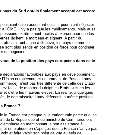
s pays du Sud ont-ils finalement accepté cet accord
s pensaient qu’en acceptant cela ils pourraient négocier
r à l’OMC il n’y a pas que les médicaments. Mais aussi
s pressions extrêmement faciles à exercer pour que les
ernés lâchent le morceau et signent. A partir du
s africains ont signé à Genève, les pays comme le
 se sont plus sentis en position de force pour continuer
er de négocier.
-vous de la position des pays européens dans cette
e déclarations favorables aux pays en développement,
 de l’Union européenne, et notamment de Pascal Lamy
mmerce], n’est pas très différente de celle des Etats-
ssez facile de montrer du doigt les Etats-Unis en les
r et d’être les mauvais élèves. En réalité, à quelques
rès, le commissaire Lamy défendait la même position.
 la France ?
 de la France est presque plus caricaturale parce que les
ent de la République et du ministre du Commerce ont
s d’emphase en mentionnant la non assistance à
, et en pratique on s’aperçoit que la France n’arrive pas
 voix et faire valoir son point de vue au sein de