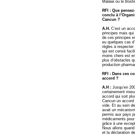
Malawi ou le Bost
RFI : Que pensez
conclu à l’Organ
Cancun ?
A.H.
C’est un acco
principes mais qui
de ces principes e
eu quelques cas d’
règles à respecter
qui est censé faci
moins chers est en
plus d’obstacles qu
production pharma
RFI : Dans ces con
accord ?
A.H :
Jusqu’en 200
certainement mieux
accord qui soit plu
Cancun un accord q
vide. Et au sein des
avait un mécanisme
permis aux pays pr
médicaments pour 
grâce à une excepti
Nous allons quand 
et la déclaration 