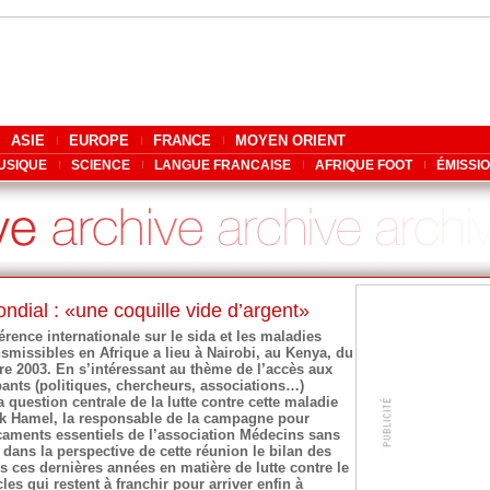
ASIE
EUROPE
FRANCE
MOYEN ORIENT
USIQUE
SCIENCE
LANGUE FRANCAISE
AFRIQUE FOOT
ÉMISSI
dial : «une coquille vide d’argent»
érence internationale sur le sida et les maladies
smissibles en Afrique a lieu à Nairobi, au Kenya, du
e 2003. En s’intéressant au thème de l’accès aux
ipants (politiques, chercheurs, associations…)
a question centrale de la lutte contre cette maladie
ck Hamel, la responsable de la campagne pour
caments essentiels de l’association Médecins sans
e dans la perspective de cette réunion le bilan des
s ces dernières années en matière de lutte contre le
les qui restent à franchir pour arriver enfin à