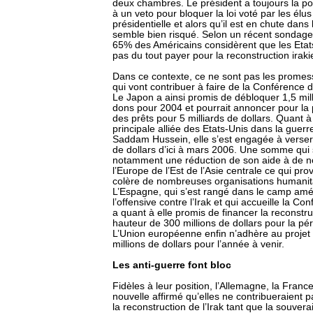
deux chambres. Le président a toujours la pos
à un veto pour bloquer la loi voté par les élu
présidentielle et alors qu’il est en chute dans
semble bien risqué. Selon un récent sondage
65% des Américains considèrent que les Etat
pas du tout payer pour la reconstruction irak
Dans ce contexte, ce ne sont pas les prome
qui vont contribuer à faire de la Conférence
Le Japon a ainsi promis de débloquer 1,5 mill
dons pour 2004 et pourrait annoncer pour la
des prêts pour 5 milliards de dollars. Quant 
principale alliée des Etats-Unis dans la guerr
Saddam Hussein, elle s’est engagée à verser
de dollars d’ici à mars 2006. Une somme qui
notamment une réduction de son aide à de 
l’Europe de l’Est de l’Asie centrale ce qui pro
colère de nombreuses organisations humanita
L’Espagne, qui s’est rangé dans le camp amér
l’offensive contre l’Irak et qui accueille la C
a quant à elle promis de financer la reconstruc
hauteur de 300 millions de dollars pour la p
L’Union européenne enfin n’adhère au projet
millions de dollars pour l’année à venir.
Les anti-guerre font bloc
Fidèles à leur position, l’Allemagne, la Franc
nouvelle affirmé qu’elles ne contribueraient
la reconstruction de l’Irak tant que la souver