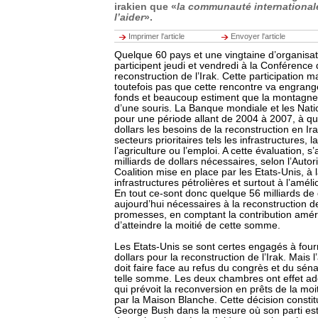
irakien que «
la communauté internationale
l’aider
».
Imprimer l'article
Envoyer l'article
Quelque 60 pays et une vingtaine d’organisat
participent jeudi et vendredi à la Conférence
reconstruction de l’Irak. Cette participation m
toutefois pas que cette rencontre va engrang
fonds et beaucoup estiment que la montagne
d’une souris. La Banque mondiale et les Nati
pour une période allant de 2004 à 2007, à qu
dollars les besoins de la reconstruction en I
secteurs prioritaires tels les infrastructures, l
l’agriculture ou l’emploi. A cette évaluation, s
milliards de dollars nécessaires, selon l’Autori
Coalition mise en place par les Etats-Unis, à l
infrastructures pétrolières et surtout à l’améli
En tout ce-sont donc quelque 56 milliards de 
aujourd’hui nécessaires à la reconstruction de 
promesses, en comptant la contribution améri
d’atteindre la moitié de cette somme.
Les Etats-Unis se sont certes engagés à fourn
dollars pour la reconstruction de l’Irak. Mais 
doit faire face au refus du congrès et du sé
telle somme. Les deux chambres ont effet 
qui prévoit la reconversion en prêts de la moi
par la Maison Blanche. Cette décision consti
George Bush dans la mesure où son parti est 