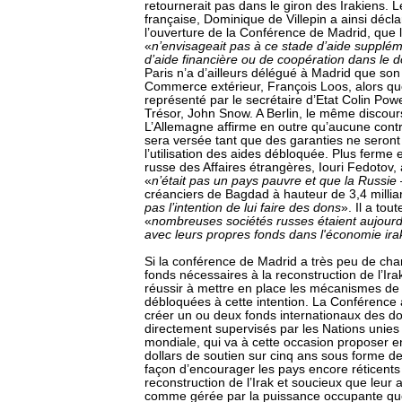
retournerait pas dans le giron des Irakiens. L
française, Dominique de Villepin a ainsi déclar
l’ouverture de la Conférence de Madrid, que 
«
n’envisageait pas à ce stade d’aide suppléme
d’aide financière ou de coopération dans le d
Paris n’a d’ailleurs délégué à Madrid que son
Commerce extérieur, François Loos, alors q
représenté par le secrétaire d’Etat Colin Powel
Trésor, John Snow. A Berlin, le même discours
L’Allemagne affirme en outre qu’aucune contr
sera versée tant que des garanties ne seron
l’utilisation des aides débloquée. Plus ferme 
russe des Affaires étrangères, Iouri Fedotov, 
«
n’était pas un pays pauvre et que la Russie
créanciers de Bagdad à hauteur de 3,4 millia
pas l’intention de lui faire des dons
». Il a tou
«
nombreuses sociétés russes étaient aujourd'
avec leurs propres fonds dans l'économie ira
Si la conférence de Madrid a très peu de cha
fonds nécessaires à la reconstruction de l’Irak
réussir à mettre en place les mécanismes de 
débloquées à cette intention. La Conférence 
créer un ou deux fonds internationaux des do
directement supervisés par les Nations unies
mondiale, qui va à cette occasion proposer en
dollars de soutien sur cinq ans sous forme d
façon d’encourager les pays encore réticents
reconstruction de l’Irak et soucieux que leur
comme gérée par la puissance occupante que