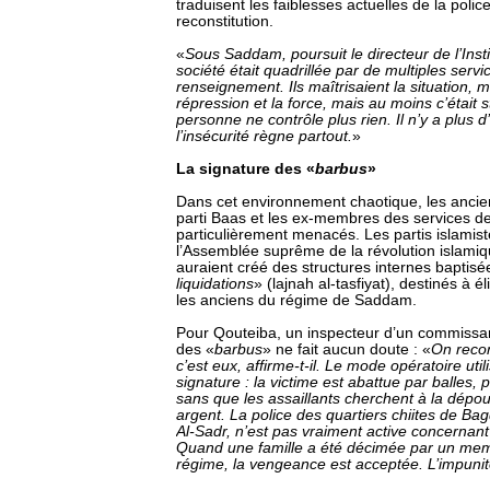
traduisent les faiblesses actuelles de la poli
reconstitution.
«
Sous Saddam, poursuit le directeur de l’Insti
société était quadrillée par de multiples servi
renseignement. Ils maîtrisaient la situation, m
répression et la force, mais au moins c’était s
personne ne contrôle plus rien. Il n’y a plus d
l’insécurité règne partout.
»
La signature des «
barbus
»
Dans cet environnement chaotique, les anci
parti Baas et les ex-membres des services de
particulièrement menacés. Les partis islamis
l’Assemblée suprême de la révolution islamiq
auraient créé des structures internes baptisé
liquidations
» (lajnah al-tasfiyat), destinés à 
les anciens du régime de Saddam.
Pour Qouteiba, un inspecteur d’un commissar
des «
barbus
» ne fait aucun doute : «
On recon
c’est eux, affirme-t-il. Le mode opératoire util
signature : la victime est abattue par balles
sans que les assaillants cherchent à la dépoui
argent. La police des quartiers chiites de 
Al-Sadr, n’est pas vraiment active concernant
Quand une famille a été décimée par un mem
régime, la vengeance est acceptée. L’impunité