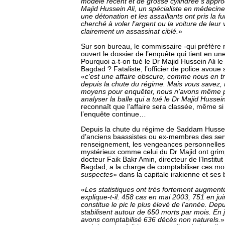
modèle récent et de grosse cylindrée s’appro
Majid Hussein Ali, un spécialiste en médecine
une détonation et les assaillants ont pris la fui
cherché à voler l’argent ou la voiture de leur v
clairement un assassinat ciblé.
»
Sur son bureau, le commissaire -qui préfère
ouvert le dossier de l’enquête qui tient en un
Pourquoi a-t-on tué le Dr Majid Hussein Ali le 
Bagdad ? Fataliste, l’officier de police avoue
«
c’est une affaire obscure, comme nous en t
depuis la chute du régime. Mais vous savez
moyens pour enquêter, nous n’avons même p
analyser la balle qui a tué le Dr Majid Hussein 
reconnaît que l’affaire sera classée, même si 
l’enquête continue…
Depuis la chute du régime de Saddam Hussein
d’anciens baassistes ou ex-membres des ser
renseignement, les vengeances personnelles
mystérieux comme celui du Dr Majid ont grim
docteur Faik Bakr Amin, directeur de l’Institu
Bagdad, a la charge de comptabiliser ces mo
suspectes
» dans la capitale irakienne et ses 
«
Les statistiques ont très fortement augment
explique-t-il. 458 cas en mai 2003, 751 en jui
constitue le pic le plus élevé de l’année. Depui
stabilisent autour de 650 morts par mois. En 
avons comptabilisé 636 décès non naturels.
»