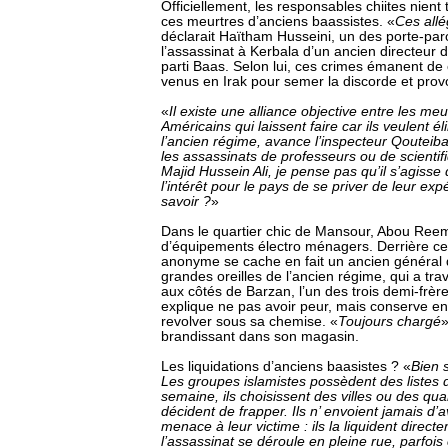
Officiellement, les responsables chiites nient
ces meurtres d’anciens baassistes. «
Ces allé
déclarait Haïtham Husseini, un des porte-par
l’assassinat à Kerbala d’un ancien directeur
parti Baas. Selon lui, ces crimes émanent de
venus en Irak pour semer la discorde et provo
«
Il existe une alliance objective entre les meur
Américains qui laissent faire car ils veulent é
l’ancien régime, avance l’inspecteur Qouteib
les assassinats de professeurs ou de scienti
Majid Hussein Ali, je pense pas qu’il s’agisse 
l’intérêt pour le pays de se priver de leur exp
savoir ?
»
Dans le quartier chic de Mansour, Abou Reem
d’équipements électro ménagers. Derrière 
anonyme se cache en fait un ancien général
grandes oreilles de l’ancien régime, qui a tra
aux côtés de Barzan, l’un des trois demi-frèr
explique ne pas avoir peur, mais conserve 
revolver sous sa chemise. «
Toujours chargé
»
brandissant dans son magasin.
Les liquidations d’anciens baasistes ? «
Bien s
Les groupes islamistes possèdent des liste
semaine, ils choisissent des villes ou des qua
décident de frapper. Ils n’ envoient jamais d
menace à leur victime : ils la liquident direct
l’assassinat se déroule en pleine rue, parfois 