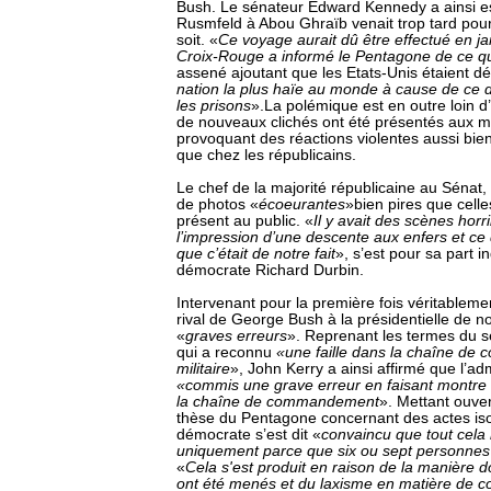
Bush. Le sénateur Edward Kennedy a ainsi es
Rusmfeld à Abou Ghraïb venait trop tard pou
soit. «
Ce voyage aurait dû être effectué en ja
Croix-Rouge a informé le Pentagone de ce qu
assené ajoutant que les Etats-Unis étaient 
nation la plus haïe au monde à cause de ce 
les prisons
».La polémique est en outre loin d
de nouveaux clichés ont été présentés aux
provoquant des réactions violentes aussi bi
que chez les républicains.
Le chef de la majorité républicaine au Sénat, Bi
de photos «
écoeurantes
»bien pires que cell
présent au public. «
Il y avait des scènes horri
l’impression d’une descente aux enfers et ce 
que c’était de notre fait
», s’est pour sa part i
démocrate Richard Durbin.
Intervenant pour la première fois véritableme
rival de George Bush à la présidentielle de 
«
graves erreurs
». Reprenant les termes du se
qui a reconnu
«une faille dans la chaîne d
militaire
», John Kerry a ainsi affirmé que l’ad
«commis une grave erreur en faisant montre 
la chaîne de commandement
». Mettant ouve
thèse du Pentagone concernant des actes iso
démocrate s’est dit «
convaincu que tout cela n
uniquement parce que six ou sept personnes 
«
Cela s'est produit en raison de la manière do
ont été menés et du laxisme en matière de