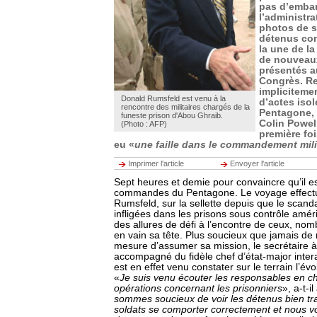
pas d’embar
l’administr
photos de s
détenus con
la une de la
de nouveaux
présentés 
Congrès. R
impliciteme
Donald Rumsfeld est venu à la
d’actes iso
rencontre des militaires chargés de la
Pentagone, l
funeste prison d'Abou Ghraib.
Colin Powel
(Photo : AFP)
première foi
eu «
une faille dans le commandement mili
Imprimer l'article
Envoyer l'article
Sept heures et demie pour convaincre qu’il es
commandes du Pentagone. Le voyage effectu
Rumsfeld, sur la sellette depuis que le scand
infligées dans les prisons sous contrôle améri
des allures de défi à l’encontre de ceux, nom
en vain sa tête. Plus soucieux que jamais de 
mesure d’assumer sa mission, le secrétaire à
accompagné du fidèle chef d’état-major inte
est en effet venu constater sur le terrain l’évo
«
Je suis venu écouter les responsables en c
opérations concernant les prisonniers
», a-t-il
sommes soucieux de voir les détenus bien tra
soldats se comporter correctement et nous v