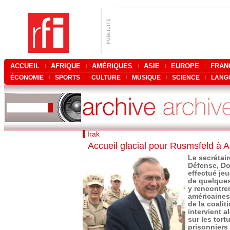
ACCUEIL
AFRIQUE
AMÉRIQUES
ASIE
EUROPE
FRAN
ÉCONOMIE
SPORTS
CULTURE
MUSIQUE
SCIENCE
LANG
Irak
Accueil glacial pour Rusmsfeld à 
Le secrétair
Défense, Do
effectué jeu
de quelques
y rencontrer
américaines
de la coalit
intervient a
sur les tort
prisonniers 