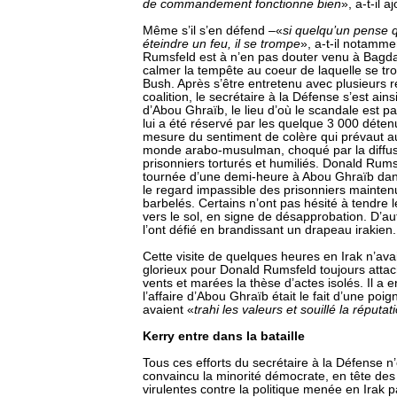
de commandement fonctionne bien
», a-t-il a
Même s’il s’en défend –«
si quelqu’un pense q
éteindre un feu, il se trompe
», a-t-il notamme
Rumsfeld est à n’en pas douter venu à Bagda
calmer la tempête au coeur de laquelle se tro
Bush. Après s’être entretenu avec plusieurs 
coalition, le secrétaire à la Défense s’est ains
d’Abou Ghraïb, le lieu d’où le scandale est part
lui a été réservé par les quelque 3 000 déten
mesure du sentiment de colère qui prévaut au
monde arabo-musulman, choqué par la diffus
prisonniers torturés et humiliés. Donald Rums
tournée d’une demi-heure à Abou Ghraïb dan
le regard impassible des prisonniers mainten
barbelés. Certains n’ont pas hésité à tendre 
vers le sol, en signe de désapprobation. D’au
l’ont défié en brandissant un drapeau irakien.
Cette visite de quelques heures en Irak n’ava
glorieux pour Donald Rumsfeld toujours atta
vents et marées la thèse d’actes isolés. Il a 
l’affaire d’Abou Ghraïb était le fait d’une poi
avaient «
trahi les valeurs et souillé la réputa
Kerry entre dans la bataille
Tous ces efforts du secrétaire à la Défense n’
convaincu la minorité démocrate, en tête des 
virulentes contre la politique menée en Irak p