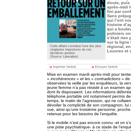
doute, puis
après-midi 
fini par co
Sans préjug
qui l’ont co
histoire d’
qui a boulev
policiers on
s’était rien
sur la lign
Cette affaire constitue l'une des plus
régional, en
cinglantes impostures de ces
Louvres et 
dernières années.
(Source: Liberation)
Imprimer l'article
Envoyer l'article
Mise en examen mardi après-midi pour tenter d
«
incohérences
» et les «
contradictions
» de 
observées la veille par les enquêteurs, la vers
jeune femme n’a pas résisté à un examen ap
dont ils disposaient. Les informations déliv
téléphone portable ont notamment permis de 
temps, le matin de l’agression, qui ne collaien
dévoiler la complicité de son compagnon, lui
vue, ainsi qu’une troisième personne, proch
retenue pour les besoins de l’enquête.
Si le mobile n’est pas encore connu -et on s’
une piste psychiatrique- à ce stade de l’enquêt