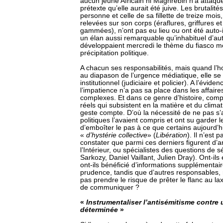
aucun jeune Africain ni Maghrébin n’a attaq
prétexte qu’elle aurait été juive. Les brutali
personne et celle de sa fillette de treize mois,
relevées sur son corps (éraflures, griffures e
gammées), n’ont pas eu lieu ou ont été auto-i
un élan aussi remarquable qu’inhabituel d’aut
développaient mercredi le thème du fiasco mé
précipitation politique.
A chacun ses responsabilités, mais quand l’ho
au diapason de l’urgence médiatique, elle s
institutionnel (judiciaire et policier). A l’évid
l’impatience n’a pas sa place dans les affaire
complexes. Et dans ce genre d’histoire, com
réels qui subsistent en la matière et du clima
geste compte. D’où la nécessité de ne pas s’a
politiques l’avaient compris et ont su garder 
d’emboîter le pas à ce que certains aujourd’hu
«
d’hystérie collective
» (
Libération
). Il n’est 
constater que parmi ces derniers figurent d’a
l’Intérieur, ou spécialistes des questions de s
Sarkozy, Daniel Vaillant, Julien Dray). Ont-ils
ont-ils bénéficié d’informations supplémentaire
prudence, tandis que d’autres responsables,
pas prendre le risque de prêter le flanc au l
de communiquer ?
«
Instrumentaliser l’antisémitisme contre
déterminée
»