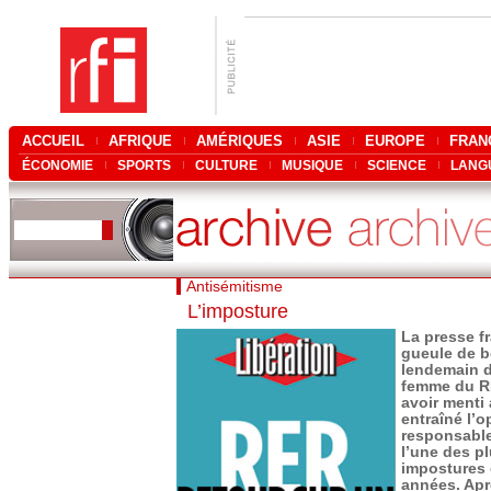
ACCUEIL
AFRIQUE
AMÉRIQUES
ASIE
EUROPE
FRAN
ÉCONOMIE
SPORTS
CULTURE
MUSIQUE
SCIENCE
LANG
Antisémitisme
L’imposture
La presse fr
gueule de b
lendemain d
femme du R
avoir menti
entraîné l’o
responsable
l’une des p
impostures 
années. Apr