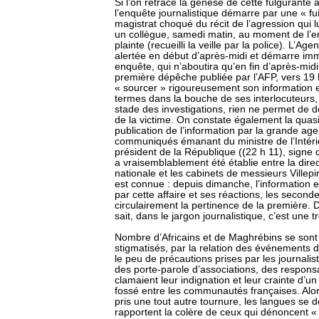
Si l’on retrace la genèse de cette fulgurante 
l’enquête journalistique démarre par une « f
magistrat choqué du récit de l’agression qui l
un collègue, samedi matin, au moment de l’e
plainte (recueilli la veille par la police). L’A
alertée en début d’après-midi et démarre i
enquête, qui n’aboutira qu’en fin d’après-mid
première dépêche publiée par l’AFP, vers 19 
« sourcer » rigoureusement son information e
termes dans la bouche de ses interlocuteurs, l
stade des investigations, rien ne permet de d
de la victime. On constate également la quasi
publication de l’information par la grande ag
communiqués émanant du ministre de l’Intérie
président de la République ((22 h 11), signe
a vraisemblablement été établie entre la direc
nationale et les cabinets de messieurs Villepi
est connue : depuis dimanche, l’information
par cette affaire et ses réactions, les second
circulairement la pertinence de la première. 
sait, dans le jargon journalistique, c’est une tr
Nombre d’Africains et de Maghrébins se sont s
stigmatisés, par la relation des événements d
le peu de précautions prises par les journalis
des porte-parole d’associations, des respons
clamaient leur indignation et leur crainte d’u
fossé entre les communautés françaises. Alors
pris une tout autre tournure, les langues se d
rapportent la colère de ceux qui dénoncent 