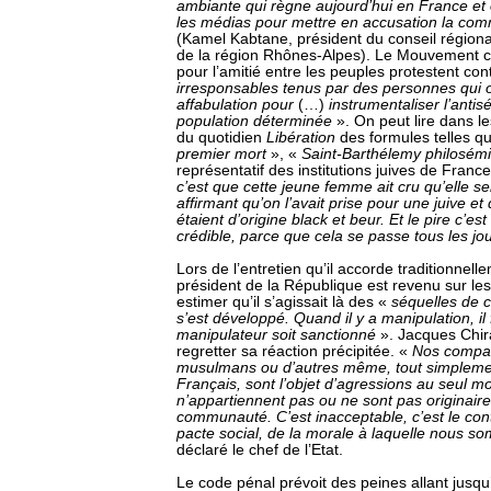
ambiante qui règne aujourd’hui en France et 
les médias pour mettre en accusation la c
(Kamel Kabtane, président du conseil région
de la région Rhônes-Alpes). Le Mouvement co
pour l’amitié entre les peuples protestent con
irresponsables tenus par des personnes qui on
affabulation pour
(…)
instrumentaliser l’anti
population déterminée
». On peut lire dans le
du quotidien
Libération
des formules telles q
premier mort
», «
Saint-Barthélemy philosémi
représentatif des institutions juives de Franc
c’est que cette jeune femme ait cru qu’elle se
affirmant qu’on l’avait prise pour une juive e
étaient d’origine black et beur. Et le pire c’est
crédible, parce que cela se passe tous les jo
Lors de l’entretien qu’il accorde traditionnellem
président de la République est revenu sur l
estimer qu’il s’agissait là des «
séquelles de c
s’est développé. Quand il y a manipulation, il 
manipulateur soit sanctionné
». Jacques Chir
regretter sa réaction précipitée. «
Nos compatr
musulmans ou d’autres même, tout simplemen
Français, sont l’objet d’agressions au seul mot
n’appartiennent pas ou ne sont pas originaires
communauté. C’est inacceptable, c’est le co
pacte social, de la morale à laquelle nous s
déclaré le chef de l’Etat.
Le code pénal prévoit des peines allant jusqu