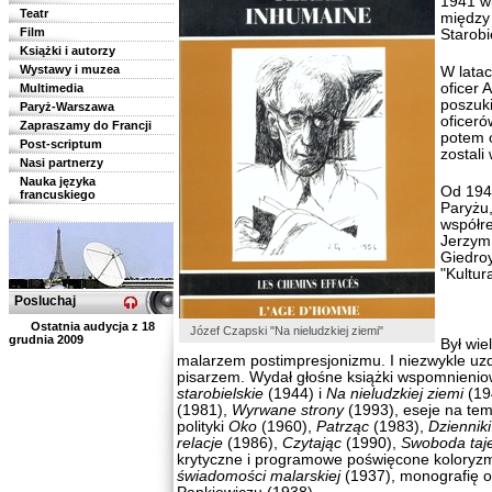
1941 wi
Teatr
między
Film
Starobi
Książki i autorzy
Wystawy i muzea
W lata
oficer 
Multimedia
poszuk
Paryż-Warszawa
oficerów
Zapraszamy do Francji
potem 
Post-scriptum
zostali
Nasi partnerzy
Nauka języka
Od 194
francuskiego
Paryżu,
współr
Jerzym
Giedro
"Kultur
Posluchaj
Ostatnia audycja z 18
Józef Czapski "Na nieludzkiej ziemi"
grudnia 2009
Był wie
malarzem postimpresjonizmu. I niezwykle uz
pisarzem. Wydał głośne książki wspomnieni
starobielskie
(1944) i
Na nieludzkiej ziemi
(19
(1981),
Wyrwane strony
(1993), eseje na temat
polityki
Oko
(1960),
Patrząc
(1983),
Dziennik
relacje
(1986),
Czytając
(1990),
Swoboda ta
krytyczne i programowe poświęcone kolory
świadomości malarskiej
(1937), monografię o