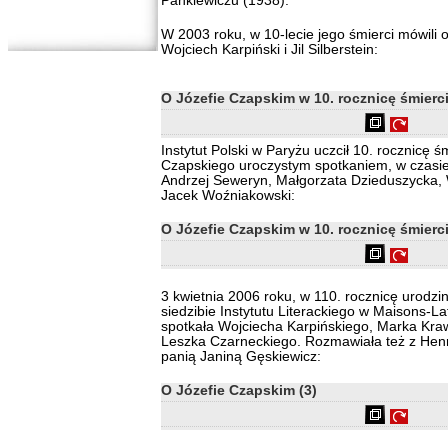
Pankiewiczu (1938).
W 2003 roku, w 10-lecie jego śmierci mówili 
Wojciech Karpiński i Jil Silberstein:
O Józefie Czapskim w 10. rocznicę śmierci
Instytut Polski w Paryżu uczcił 10. rocznicę ś
Czapskiego uroczystym spotkaniem, w czasie
Andrzej Seweryn, Małgorzata Dzieduszycka, W
Jacek Woźniakowski:
O Józefie Czapskim w 10. rocznicę śmierci
3 kwietnia 2006 roku, w 110. rocznicę urodz
siedzibie Instytutu Literackiego w Maisons-La
spotkała Wojciecha Karpińskiego, Marka Kra
Leszka Czarneckiego. Rozmawiała też z Hen
panią Janiną Gęskiewicz:
O Józefie Czapskim (3)