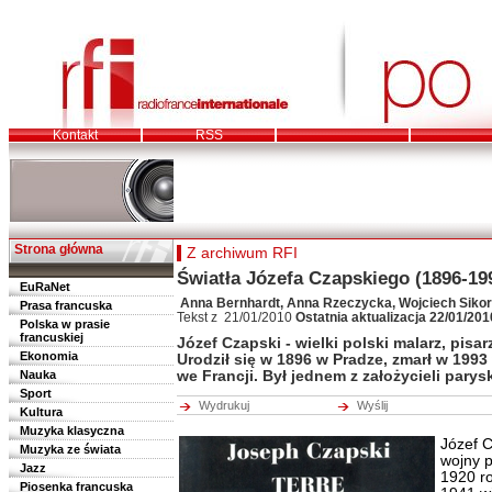
Kontakt
RSS
Strona główna
Z archiwum RFI
Światła Józefa Czapskiego (1896-19
EuRaNet
Anna Bernhardt, Anna Rzeczycka, Wojciech Siko
Prasa francuska
Tekst z 21/01/2010
Ostatnia aktualizacja 22/01/20
Polska w prasie
francuskiej
Józef Czapski - wielki polski malarz, pisarz
Ekonomia
Urodził się w 1896 w Pradze, zmarł w 1993
Nauka
we Francji. Był jednem z założycieli parysk
Sport
Wydrukuj
Wyślij
Kultura
Muzyka klasyczna
Józef C
Muzyka ze świata
wojny p
Jazz
1920 ro
Piosenka francuska