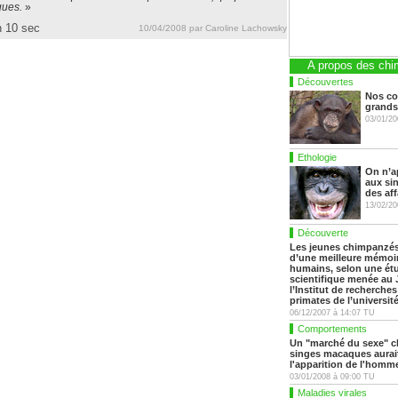
ques.
»
n 10 sec
10/04/2008 par Caroline Lachowsky
A propos des ch
Découvertes
Nos co
grands
03/01/20
Ethologie
On n’a
aux sin
des aff
13/02/20
Découverte
Les jeunes chimpanzé
d’une meilleure mémoir
humains, selon une ét
scientifique menée au
l’Institut de recherches
primates de l’universi
06/12/2007 à 14:07 TU
Comportements
Un "marché du sexe" c
singes macaques aurai
l'apparition de l'homme
03/01/2008 à 09:00 TU
Maladies virales