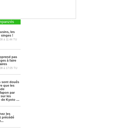
impanzés
usins, les
 singes !
08 à 11:44 TU
pprend pas
ges à faire
aires
08 à 17:05 TU
s sont doués
e que les
ude
 Japon par
 sur les
té de Kyoto …
hez les
t précédé
...