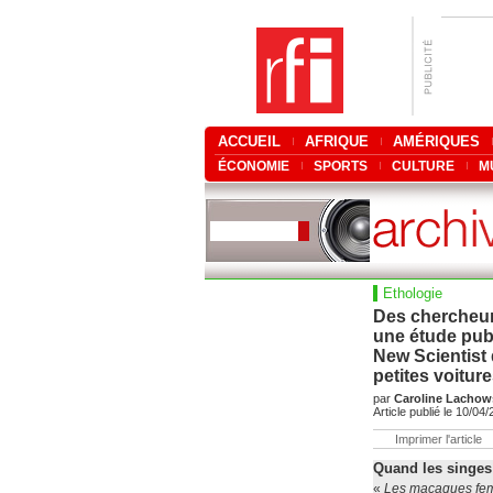
ACCUEIL
AFRIQUE
AMÉRIQUES
ÉCONOMIE
SPORTS
CULTURE
M
Ethologie
Des chercheur
une étude publ
New Scientist 
petites voiture
par
Caroline Lachow
Article publié le 10/04
Imprimer l'article
Quand les singes 
«
Les macaques feme