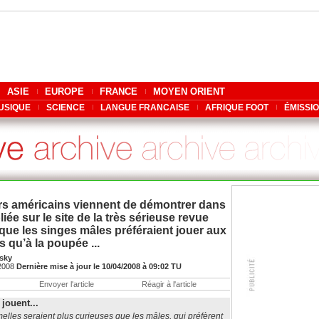
ASIE
EUROPE
FRANCE
MOYEN ORIENT
USIQUE
SCIENCE
LANGUE FRANCAISE
AFRIQUE FOOT
ÉMISSI
s américains viennent de démontrer dans
iée sur le site de la très sérieuse revue
que les singes mâles préféraient jouer aux
s qu’à la poupée ...
sky
/2008
Dernière mise à jour le 10/04/2008 à 09:02 TU
Envoyer l'article
Réagir à l'article
jouent...
lles seraient plus curieuses que les mâles, qui préfèrent