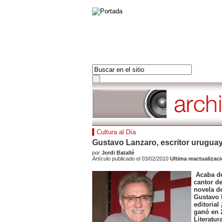
PORTADA
AMÉRICAS
PORTADA
EUROPA
LAS ULTIMAS 24H
FRANCIA
LOS MAS LEIDOS
ORIENTE MEDIO
DOSSIERS
ÁFRICA
Hot tags
Cultura al Día
ASIA PACÍFICO
Cerrar
Gustavo Lanzaro, escritor urugua
Américas
por
Jordi Batallé
Hot tags
Artículo publicado el 03/02/2010
Ultima reactualizac
Cerrar
Acaba de
Europa
cantor de
Hot tags
novela d
Cerrar
Gustavo 
editorial
Francia
ganó en 
Hot tags
Literatur