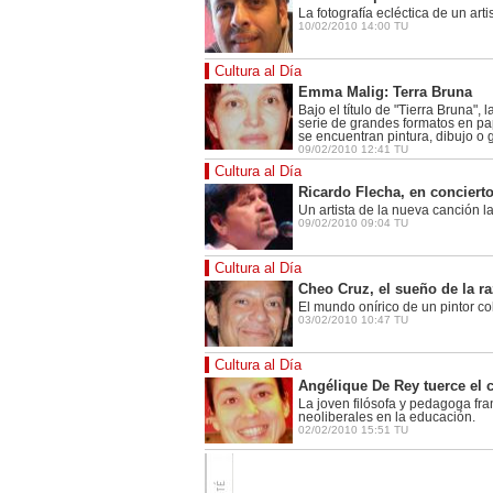
La fotografía ecléctica de un art
10/02/2010 14:00 TU
Cultura al Día
Emma Malig: Terra Bruna
Bajo el título de "Tierra Bruna", 
serie de grandes formatos en p
se encuentran pintura, dibujo o 
09/02/2010 12:41 TU
Cultura al Día
Ricardo Flecha, en concierto
Un artista de la nueva canción l
09/02/2010 09:04 TU
Cultura al Día
Cheo Cruz, el sueño de la r
El mundo onírico de un pintor c
03/02/2010 10:47 TU
Cultura al Día
Angélique De Rey tuerce el c
La joven filósofa y pedagoga fra
neoliberales en la educación.
02/02/2010 15:51 TU