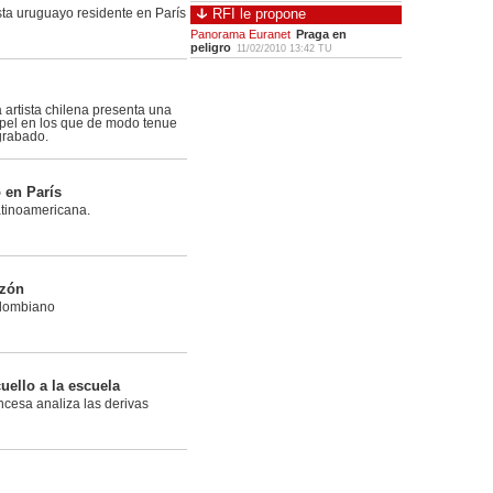
RFI le propone
ista uruguayo residente en París
Panorama Euranet
Praga en
peligro
11/02/2010 13:42 TU
la artista chilena presenta una
apel en los que de modo tenue
grabado.
 en París
atinoamericana.
azón
olombiano
uello a la escuela
ncesa analiza las derivas