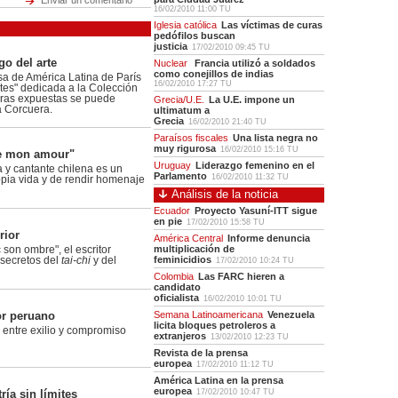
Enviar un comentario
16/02/2010 11:00 TU
Iglesia católica
Las víctimas de curas
pedófilos buscan
justicia
17/02/2010 09:45 TU
go del arte
Nuclear
Francia utilizó a soldados
como conejillos de indias
a de América Latina de París
16/02/2010 17:27 TU
ites" dedicada a la Colección
bras expuestas se puede
Grecia/U.E.
La U.E. impone un
a Corcuera.
ultimatum a
Grecia
16/02/2010 21:40 TU
Paraísos fiscales
Una lista negra no
muy rigurosa
16/02/2010 15:16 TU
le mon amour"
Uruguay
Liderazgo femenino en el
 y cantante chilena es un
Parlamento
16/02/2010 11:32 TU
opia vida y de rendir homenaje
Análisis de la noticia
Ecuador
Proyecto Yasuní-ITT sigue
en pie
17/02/2010 15:58 TU
rior
América Central
Informe denuncia
multiplicación de
 son ombre", el escritor
feminicidios
 secretos del
tai-chi
y del
17/02/2010 10:24 TU
Colombia
Las FARC hieren a
candidato
oficialista
16/02/2010 10:01 TU
or peruano
Semana Latinoamericana
Venezuela
licita bloques petroleros a
 entre exilio y compromiso
extranjeros
13/02/2010 12:23 TU
Revista de la prensa
europea
17/02/2010 11:12 TU
América Latina en la prensa
europea
ía sin límites
17/02/2010 10:47 TU