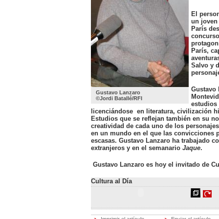
Cerrar
El person
Oriente medio
un joven
Hot tags
París de
Cerrar
concurso 
protagoni
África
París, c
Hot tags
aventura
Cerrar
Salvo y 
personaje
Asia Pacífico
Hot tags
Gustavo 
Cerrar
Gustavo Lanzaro
Montevid
©Jordi Batallé/RFI
estudios 
ECONOMÍA
licenciándose en literatura, civilización hi
DEPORTES
Economía
Estudios que se reflejan también en su no
CULTURA
Hot tags
creatividad de cada uno de los personaj
SOCIEDAD
Cerrar
en un mundo en el que las convicciones 
CIENCIA
escasas. Gustavo Lanzaro ha trabajado c
RFI MÚSICA
Deportes
extranjeros y en el semanario
Jaque
.
APRENDER FRANCÉS
Hot tags
PROGRAMAS
Cerrar
Gustavo Lanzaro es hoy el invitado de Cul
Cultura
Cultura al Día
Hot tags
Cerrar
Sociedad
Hot tags