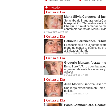
Imprimir el artículo
Enviar el artículo
Cerrar
Invitado
Ciencia
Hot tags
Cultura al Día
Cerrar
María Silvia Corcuera: el jue
Se acaba de inaugurar en la Cas
Cerrar
la exposición "Geometría sin lim
Cherqui. Entre el centenar de o
contemplar obras de María Silvi
Cerrar
17/02/2010 13:40 TU
Cultura al Día
Cerrar
Gabriela Barrenechea: "Chi
El espectáculo de la compositora
modo de contar al público su pr
a Salvador Allende.
17/02/2010 09:15 TU
Cultura al Día
Gregorio Manzur, fuerza inte
En su libro "L'Art du combat avec
argentino desvela las técnicas y
qigong
.
15/02/2010 15:47 TU
Cultura al Día
Juan Morillo Ganoza, escrit
Una larga experiencia en China,
político.
12/02/2010 11:03 TU
Cultura al Día
Paolo Campochiaro. Geometr