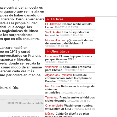
aje central de la novela es
 uruguayo que se instala en
spués de haber ganado un
literario. Pero la verdadera
Titulares
sta es la propia ciudad,
EEUU/China
Obama recibe al Dalai
apital que acoge las
Lama
18/02/2010 10:23 TU
s tragicómicas de Irineo
Vuelo AF447
Una búsqueda casi
de los sorprendentes
imposible
18/02/2010 10:40 TU
s que en ella encuentra.
Mossad/Hamás
¿Quién está detrás
del asesinato de Mabhouh?
18/02/2010 11:23 TU
Lanzaro nació en
Otros títulos
eo en 1949 y cursó
universitarios en Francia,
Economía
El euro baja por buenas
spánica y filosofía.
perspectivas en EEUU
18/02/2010 13:43 TU
vela, donde se rescata la
es como modo de afirmarse
Venezuela
El agua, otro problema
para Chávez
18/02/2010 12:02 TU
parecen cada vez más
omo periodista en medios
Afganistán / Pakistán
Guerra de
comunicación sobre la captura de
Baradar
17/02/2010 12:10 TU
Irán / Rusia
Retraso en la entrega de
tura al Día.
sistemas
antimisiles
17/02/2010 10:15 TU
Terremoto
Francia vuelve a Haití dos
siglos después
17/02/2010 10:21 TU
03/02/2010 por Jordi Batallé
Oriente Medio
Washington nombra
embajador en Siria
17/02/2010 12:54 TU
México
Calderón diseña su plan
para Ciudad Juárez