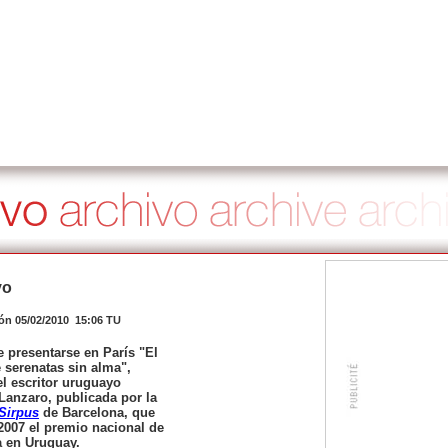
yo
ión 05/02/2010 15:06 TU
 presentarse en París "El
 serenatas sin alma",
el escritor uruguayo
Lanzaro
, publicada por la
Sirpus
de Barcelona, que
2007 el premio nacional de
a en Uruguay.