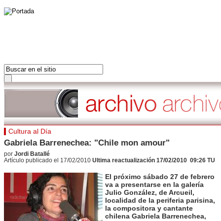
PORTADA
AMÉRICAS
PORTADA
EUROPA
LAS ULTIMAS 24H
FRANCIA
LOS MAS LEIDOS
ORIENTE MEDIO
DOSSIERS
ÁFRICA
Hot tags
Cultura al Día
ASIA PACÍFICO
Cerrar
Gabriela Barrenechea: "Chile mon amour"
Américas
por
Jordi Batallé
Hot tags
Artículo publicado el 17/02/2010
Ultima reactualización 17/02/2010 09:26 TU
Cerrar
El próximo sábado 27 de febrero
Europa
va a presentarse en la galería
Hot tags
Julio González, de Arcueil,
Cerrar
localidad de la periferia parisina,
la compositora y cantante
Francia
chilena Gabriela Barrenechea,
Hot tags