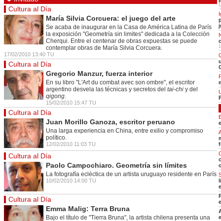
Cerrar
1
Cultura al Día
I
Ciencia
María Silvia Corcuera: el juego del arte
Hot tags
j
Se acaba de inaugurar en la Casa de América Latina de París
Cerrar
la exposición "Geometría sin limites" dedicada a la Colección
Cherqui. Entre el centenar de obras expuestas se puede
Cerrar
1
contemplar obras de María Silvia Corcuera.
17/02/2010 13:40 TU
Cerrar
Cultura al Día
Gregorio Manzur, fuerza interior
P
Cerrar
En su libro "L'Art du combat avec son ombre", el escritor
argentino desvela las técnicas y secretos del
tai-chi
y del
qigong
.
15/02/2010 15:47 TU
Cultura al Día
Juan Morillo Ganoza, escritor peruano
Una larga experiencia en China, entre exilio y compromiso
político.
12/02/2010 11:03 TU
Cultura al Día
Paolo Campochiaro. Geometría sin límites
o
La fotografía ecléctica de un artista uruguayo residente en París
10/02/2010 14:00 TU
Cultura al Día
Emma Malig: Terra Bruna
Bajo el título de "Tierra Bruna", la artista chilena presenta una