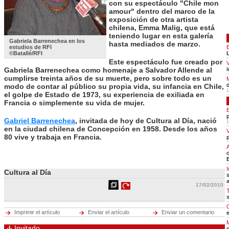
con su espectáculo "Chile mon
Cerrar
amour" dentro del marco de la
exposición de otra artista
Oriente medio
Hot tags
chilena, Emma Malig, que está
Cerrar
teniendo lugar en esta galería
Gabriela Barrenechea en los
hasta mediados de marzo.
estudios de RFI
África
©Batallé/RFI
Hot tags
Este espectáculo fue creado por
Cerrar
Gabriela Barrenechea como homenaje a Salvador Allende al
cumplirse treinta años de su muerte, pero sobre todo es un
Asia Pacífico
modo de contar al público su propia vida, su infancia en Chile,
Hot tags
1
el golpe de Estado de 1973, su experiencia de exiliada en
Cerrar
Francia o simplemente su vida de mujer.
ECONOMÍA
Gabriel Barrenechea
, invitada de hoy de Cultura al Día, nació
DEPORTES
Economía
1
CULTURA
en la ciudad chilena de Concepción en 1958. Desde los años
Hot tags
SOCIEDAD
80 vive y trabaja en Francia.
Cerrar
CIENCIA
A
RFI MÚSICA
Deportes
APRENDER FRANCÉS
Hot tags
PROGRAMAS
Cerrar
I
Cultura al Día
Cultura
17/02/2010
Hot tags
Cerrar
Imprimir el artículo
Enviar el artículo
Enviar un comentario
Sociedad
Hot tags
Invitado