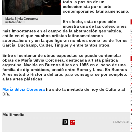
todo la pasión de un
Cerrar
coleccionista por el arte
contemporáneo latinoamericano.
Oriente medio
Hot tags
María Silvia Corcuera
Cerrar
En efecto, esta exposición
©Batallé/RFI
muestra una de las colecciones
África
más importantes en el campo de la abstracción geométrica,
Hot tags
estilo en el que muchos artistas latinoamericanos
Cerrar
sobresalieron y en la que figuran nombres como los de Torres
García, Duchamp, Calder, Tinguely entre tantos otros.
Asia Pacífico
Hot tags
1
Entre el centenar de obras expuestas se puede contemplar
Cerrar
obras de María Silvia Corcuera, destacada artista plástica
argentina. Nacida en Buenos Aires en 1955 en el seno de una
ECONOMÍA
familia de diplomáticos, creció entre Roma y Lima. En Buenos
DEPORTES
Economía
1
CULTURA
Aires estudió Historia del arte, para consagrarse por completo
Hot tags
SOCIEDAD
a las artes plásticas
Cerrar
CIENCIA
A
RFI MÚSICA
Deportes
María Silvia Corcuera
ha sido la invitada de hoy de Cultura al
APRENDER FRANCÉS
Hot tags
Día.
PROGRAMAS
Cerrar
I
Cultura
Hot tags
Multimedia
Cerrar
17/02/2010
Sociedad
Hot tags