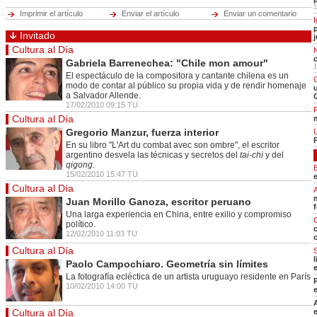
Cerrar
1
Imprimir el artículo
Enviar el artículo
Enviar un comentario
I
Ciencia
Hot tags
Invitado
j
Cerrar
Cultura al Día
Gabriela Barrenechea: "Chile mon amour"
Cerrar
1
El espectáculo de la compositora y cantante chilena es un
modo de contar al público su propia vida y de rendir homenaje
Cerrar
a Salvador Allende.
17/02/2010 09:15 TU
P
Cerrar
Cultura al Día
Gregorio Manzur, fuerza interior
En su libro "L'Art du combat avec son ombre", el escritor
argentino desvela las técnicas y secretos del
tai-chi
y del
qigong
.
15/02/2010 15:47 TU
Cultura al Día
Juan Morillo Ganoza, escritor peruano
Una larga experiencia en China, entre exilio y compromiso
político.
12/02/2010 11:03 TU
o
Cultura al Día
Paolo Campochiaro. Geometría sin límites
La fotografía ecléctica de un artista uruguayo residente en París
10/02/2010 14:00 TU
Cultura al Día