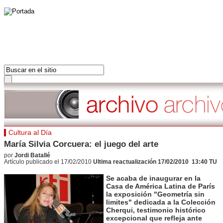
PORTADA
AMÉRICAS
PORTADA
EUROPA
LAS ULTIMAS 24H
FRANCIA
LOS MAS LEIDOS
ORIENTE MEDIO
DOSSIERS
ÁFRICA
Hot tags
Cultura al Día
ASIA PACÍFICO
Cerrar
María Silvia Corcuera: el juego del arte
Américas
por
Jordi Batallé
Hot tags
Artículo publicado el 17/02/2010
Ultima reactualización 17/02/2010 13:40 TU
Cerrar
Se acaba de inaugurar en la
Europa
Casa de América Latina de París
Hot tags
la exposición "Geometría sin
Cerrar
limites" dedicada a la Colección
Cherqui, testimonio histórico
Francia
excepcional que refleja ante
Hot tags