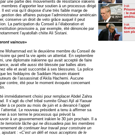
 par une partie des mouvements de résistance irakiens
 membres d’apporter leur soutien à un processus dirigé
Irak
Prisonn
 Il est vrai qu’il dispose d’une très faible marge de
: le ma
gestion des affaires puisque l’administrateur américain
améric
er, conserve un droit de veto grâce auquel il peut
ion. La participation du Conseil à l’élaboration et
Irak
onstitution provisoire a, par exemple, été dénoncée par
Brahim
son pl
notamment l’ayatollah chiite Ali Sistani.
seront vaincus
»
ne Mohammad est le deuxième membre du Conseil de
soire qui perd la vie après un attentat. En septembre
i, une diplomate irakienne qui avait accepté de faire
tance, avait elle aussi été blessée par balles alors
chez elle et avait succombé à ses blessures. La police
 que les feddayins de Saddam Hussein étaient
uteurs de l’assassinat d’Akila Hachemi. Aucune
, par contre, été pour le moment évoquée concernant
tin.
té immédiatement choisi pour remplacer Abdel Zahra
l s’agit du chef tribal sunnite Ghazi Ajil al-Yaouar
éder à ce poste au mois de juin et a devancé l’appel
l’attentat. Le nouveau président a tenu à affirmer sa
ner à son terme le processus qui prévoit la
voir à un gouvernement irakien le 30 juin prochain. Il a
cte terroriste lâche qui ne dissuadera pas les membres
ernement de continuer leur travail pour construire un
, ajoutant : «
C’est un défi et nous acceptons de le