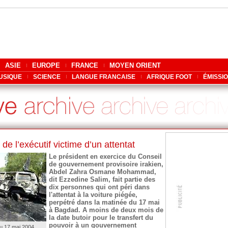
ASIE
EUROPE
FRANCE
MOYEN ORIENT
USIQUE
SCIENCE
LANGUE FRANCAISE
AFRIQUE FOOT
ÉMISSI
de l’exécutif victime d’un attentat
Le président en exercice du Conseil
de gouvernement provisoire irakien,
Abdel Zahra Osmane Mohammad,
dit Ezzedine Salim, fait partie des
dix personnes qui ont péri dans
l'attentat à la voiture piégée,
perpétré dans la matinée du 17 mai
à Bagdad. A moins de deux mois de
la date butoir pour le transfert du
pouvoir à un gouvernement
 du 17 mai 2004.