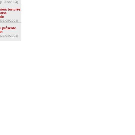
[10/05/2004]
iers torturés
laise
ain
[05/05/2004]
i présente
an
[28/04/2004]