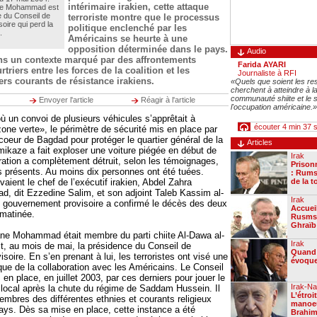
intérimaire irakien, cette attaque
ne Mohammad est
 du Conseil de
terroriste montre que le processus
oire qui perd la
politique enclenché par les
.
Américains se heurte à une
opposition déterminée dans le pays.
Audio
ans un contexte marqué par des affrontements
Farida AYARI
triers entre les forces de la coalition et les
Journaliste à RFI
s courants de résistance irakiens.
«Quels que soient les res
cherchent à atteindre à la
communauté shiite et le
Envoyer l'article
Réagir à l'article
l'occupation américaine.»
 un convoi de plusieurs véhicules s’apprêtait à
écouter 4 min 37 
zone verte», le périmètre de sécurité mis en place par
coeur de Bagdad pour protéger le quartier général de la
Articles
amikaze a fait exploser une voiture piégée en début de
Irak
ration a complètement détruit, selon les témoignages,
Prisonn
 présents. Au moins dix personnes ont été tuées.
: Rums
vaient le chef de l’exécutif irakien, Abdel Zahra
de la 
dit Ezzedine Salim, et son adjoint Taleb Kassim al-
Irak
e gouvernement provisoire a confirmé le décès des deux
Accueil
matinée.
Rusmsf
Ghraïb
e Mohammad était membre du parti chiite Al-Dawa al-
Irak
ait, au mois de mai, la présidence du Conseil de
Quand
oire. En s’en prenant à lui, les terroristes ont visé une
évoque
ique de la collaboration avec les Américains. Le Conseil
s en place, en juillet 2003, par ces derniers pour jouer le
Irak-Na
ur local après la chute du régime de Saddam Hussein. Il
L’étroi
bres des différentes ethnies et courants religieux
manoe
ays. Dès sa mise en place, cette instance a été
Brahim