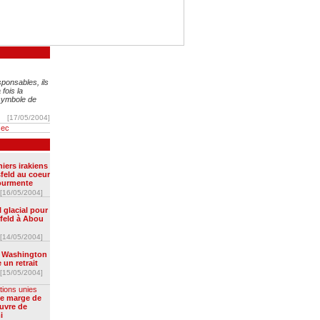
ponsables, ils
 fois la
 symbole de
[17/05/2004]
sec
iers irakiens
feld au coeur
tourmente
[16/05/2004]
 glacial pour
eld à Abou
[14/05/2004]
 Washington
 un retrait
[15/05/2004]
tions unies
te marge de
uvre de
i