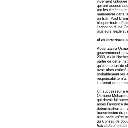
vivement critiquée
qui ont accusé ses
par les Américains.
manoeuvre dans la 
en Irak, Paul Brem
bloquer toute décis
l’adoption d’une C
plusieurs leaders, 
«
Les terroristes 
Abdel Zahra Osma
gouvernement provi
2003, Akila Hachem
partie de cette ins
qu’elle sortait de 
avait alors estimé
probablement les a
responsabilité n’a
l’attentat de ce ma
Un successeur a é
Osmane Mohammad. I
qui devait lui succ
après l’annonce de 
détermination à me
transmission du pou
ainsi parlé «
d’un a
du Conseil de gouv
Irak fédéral unifié
»