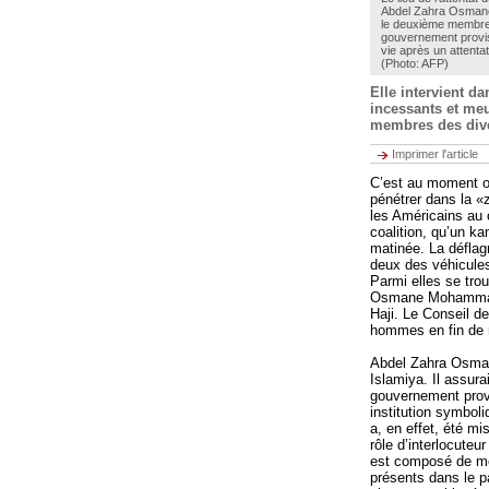
Abdel Zahra Osma
le deuxième membre
gouvernement provis
vie après un attentat
(Photo: AFP)
Elle intervient d
incessants et meur
membres des diver
Imprimer l'article
C’est au moment où
pénétrer dans la «
les Américains au 
coalition, qu’un k
matinée. La déflag
deux des véhicules
Parmi elles se trou
Osmane Mohammad, 
Haji. Le Conseil d
hommes en fin de 
Abdel Zahra Osman
Islamiya. Il assur
gouvernement provis
institution symbol
a, en effet, été mi
rôle d’interlocute
est composé de mem
présents dans le p