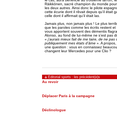
le cas, aura bénéficié au troisième larron, l
Räikkönen, sacré champion du monde pour 
les deux autres. Ainsi donc le pilote espagnol
cette écurie dont il rêvait depuis qu’il était
celle dont il affirmait qu’il était las.
Jamais plus, non jamais plus ! Le plus terrib
que les paroles comme les écrits restent et 
vous apportent souvent des démentis flagr
Alonso, au fond de lui-même ne s’est pas d
«
j’aurais mieux fait de me taire, de ne pas
publiquement mes états d’âme
». A propos,
une question : vous en connaissez beaucou
changent leur Mercedes pour une Clio ?
Editorial sports : les précédent(e)s
Au revoir
Déplacer Paris à la campagne
Déclinologue