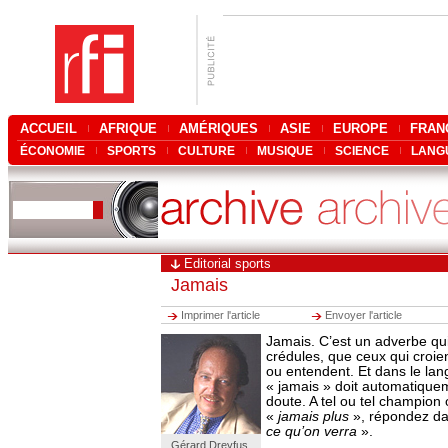
ACCUEIL
AFRIQUE
AMÉRIQUES
ASIE
EUROPE
FRAN
ÉCONOMIE
SPORTS
CULTURE
MUSIQUE
SCIENCE
LANG
Editorial sports
Jamais
Imprimer l'article
Envoyer l'article
Jamais. C’est un adverbe qu
crédules, que ceux qui croient
ou entendent. Et dans le lan
« jamais » doit automatique
doute. A tel ou tel champion
«
jamais plus
», répondez da
ce qu’on verra
».
Gérard Dreyfus