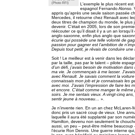
(Photo RFI)
L'exemple le plus récent est 
espagnol Fernando Alonso. 
appris qu'après une seule saison passée c
Mercedes, il retourne chez Renault avec leq
deux titres de champion du monde, le plus j
devenir. C’était en 2005, lors de son premier
réécouter ce qu’il disait il y a un an lorsqu’il 
anglo-saxonne, enfin plus anglo que saxon
écurie qui possède une telle volonté de gagn
passion pour gagner est l’ambition de n’impo
Depuis tout petit, je rêvais de conduire un
Soit ! Le meilleur est à venir dans les déclar
par la taille, pas par le talent – pilote espag
d’un défi, j’avais besoin de motivation dans
ma vie. Je commençais à me lasser. J’avais 
avec Renault. Je savais comment la voiture 
connaissais mon job et je connaissais les ge
avec moi. J’avais l’impression de faire le
et encore. C’était comme manger le même pl
soirs. Je me sentais vieux. A vingt-cinq ans,
sentir jeune à nouveau…
».
Je n’invente rien. En un an chez McLaren-
donc pris un sacré coup de vieux. Une
annus
laquelle il aura été supplanté par son num
Hamilton, devenu non seulement le choucho
aussi, un peu – peut-être même beaucoup 
l’écurie Ron Dennis. Une guerre interne qu