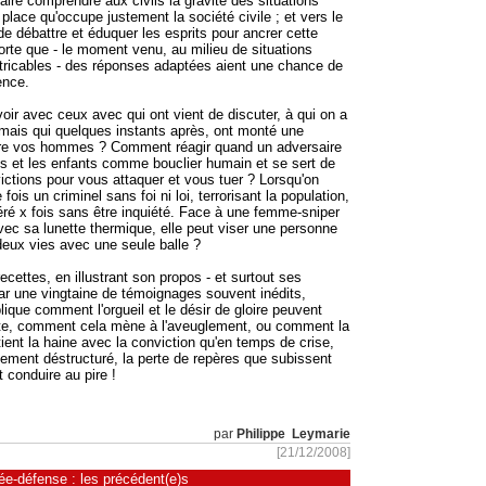
 faire comprendre aux civils la gravité des situations
 place qu'occupe justement la société civile ; et vers le
de débattre et éduquer les esprits pour ancrer cette
orte que - le moment venu, au milieu de situations
tricables - des réponses adaptées aient une chance de
ence.
voir avec ceux avec qui ont vient de discuter, à qui on a
 mais qui quelques instants après, ont monté une
e vos hommes ? Comment réagir quand un adversaire
es et les enfants comme bouclier humain et se sert de
ictions pour vous attaquer et vous tuer ? Lorsqu'on
 fois un criminel sans foi ni loi, terrorisant la population,
béré x fois sans être inquiété. Face à une femme-sniper
vec sa lunette thermique, elle peut viser une personne
deux vies avec une seule balle ?
cettes, en illustrant son propos - et surtout ses
par une vingtaine de témoignages souvent inédits,
ique comment l'orgueil et le désir de gloire peuvent
ute, comment cela mène à l'aveuglement, ou comment la
ent la haine avec la conviction qu'en temps de crise,
ement déstructuré, la perte de repères que subissent
t conduire au pire !
par
Philippe Leymarie
[21/12/2008]
e-défense : les précédent(e)s