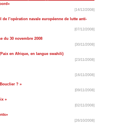
bord»
[14/12/2008]
l de l’opération navale européenne de lutte anti-
[07/12/2008]
se du 30 novembre 2008
[30/11/2008]
(Paix en Afrique, en langue swahili)
[23/11/2008]
[16/11/2008]
 Bouclier ? »
[09/11/2008]
ix »
[02/11/2008]
nts»
[26/10/2008]