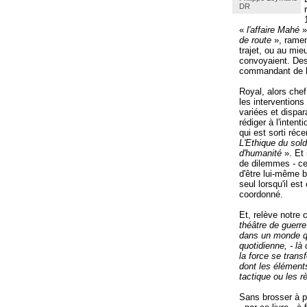
DR
«
l'affaire Mahé
»
de route
», ramené
trajet, ou au mie
convoyaient. Des
commandant de la
Royal, alors chef
les interventions
variées et dispar
rédiger à l'inten
qui est sorti réc
L'Ethique du sold
d'humanité
». Et 
de dilemmes - ceu
d'être lui-même b
seul lorsqu'il est
coordonné.
Et, relève notre 
théâtre de guerre
dans un monde qui
quotidienne, - là 
la force se tran
dont les élément
tactique ou les 
Sans brosser à pr