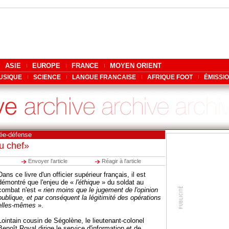
ASIE
EUROPE
FRANCE
MOYEN ORIENT
USIQUE
SCIENCE
LANGUE FRANCAISE
AFRIQUE FOOT
ÉMISSI
ée-défense
u chef»
Envoyer l'article
Réagir à l'article
Dans ce livre d'un officier supérieur français, il est
démontré que l'enjeu de «
l'éthique
» du soldat au
combat n'est «
rien moins que le jugement de l'opinion
publique, et par conséquent la légitimité des opérations
elles-mêmes
».
Lointain cousin de Ségolène, le lieutenant-colonel
Benoît Royal dirige le service d'information et de