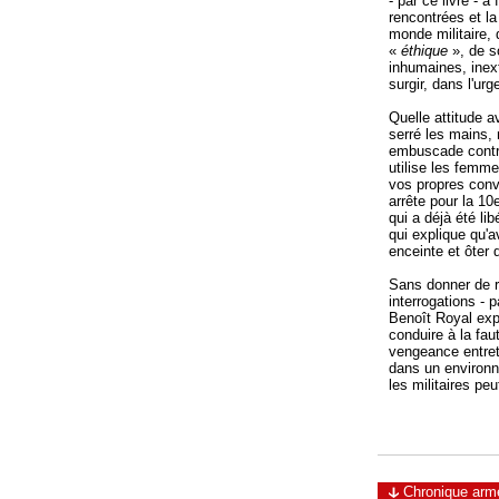
- par ce livre - à
rencontrées et la
monde militaire, 
«
éthique
», de s
inhumaines, inex
surgir, dans l'urg
Quelle attitude a
serré les mains,
embuscade contr
utilise les femm
vos propres conv
arrête pour la 10e
qui a déjà été li
qui explique qu'a
enceinte et ôter 
Sans donner de re
interrogations - 
Benoît Royal expl
conduire à la fa
vengeance entreti
dans un environn
les militaires peu
Chronique armé