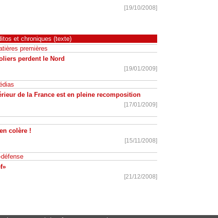
[19/10/2008]
itos et chroniques (texte)
tières premières
liers perdent le Nord
[19/01/2009]
édias
érieur de la France est en pleine recomposition
[17/01/2009]
n colère !
[15/11/2008]
-défense
f»
[21/12/2008]