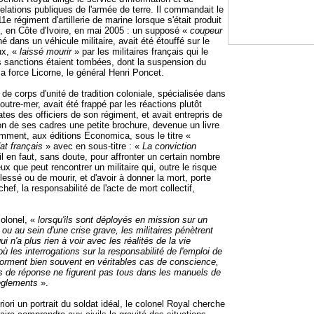
relations publiques de l'armée de terre. Il commandait le
11e régiment d'artillerie de marine lorsque s'était produit
, en Côte d'Ivoire, en mai 2005 : un supposé «
coupeur
 dans un véhicule militaire, avait été étouffé sur le
ux, «
laissé mourir
» par les militaires français qui le
 sanctions étaient tombées, dont la suspension du
 force Licorne, le général Henri Poncet.
 de corps d'unité de tradition coloniale, spécialisée dans
 outre-mer, avait été frappé par les réactions plutôt
ates des officiers de son régiment, et avait entrepris de
tion de ses cadres une petite brochure, devenue un livre
emment, aux éditions Economica, sous le titre «
at français
» avec en sous-titre : «
La conviction
il en faut, sans doute, pour affronter un certain nombre
x que peut rencontrer un militaire qui, outre le risque
lessé ou de mourir, et d'avoir à donner la mort, porte
 chef, la responsabilité de l'acte de mort collectif,
colonel, «
lorsqu'ils sont déployés en mission sur un
 ou au sein d'une crise grave, les militaires pénètrent
 n'a plus rien à voir avec les réalités de la vie
où les interrogations sur la responsabilité de l'emploi de
sforment bien souvent en véritables cas de conscience,
s de réponse ne figurent pas tous dans les manuels de
règlements
».
iori un portrait du soldat idéal, le colonel Royal cherche