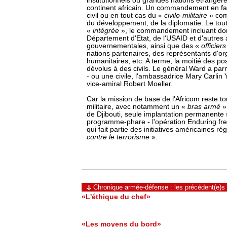
institutionnels ou grandes nations étrangère
continent africain. Un commandement en fait
civil ou en tout cas du «
civilo-militaire
» comm
du développement, de la diplomatie. Le tou
«
intégrée
», le commandement incluant do
Département d'Etat, de l'USAID et d'autres
gouvernementales, ainsi que des «
officiers
nations partenaires, des représentants d'or
humanitaires, etc. A terme, la moitié des po
dévolus à des civils. Le général Ward a par
- ou une civile, l'ambassadrice Mary Carlin Y
vice-amiral Robert Moeller.
Car la mission de base de l'Africom reste 
militaire, avec notamment un «
bras armé
»
de Djibouti, seule implantation permanente s
programme-phare - l'opération Enduring f
qui fait partie des initiatives américaines r
contre le terrorisme
».
Chronique armée-défense : les précédent(e)s
«L'éthique du chef»
«Les moyens du bord»