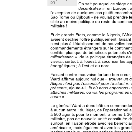
DR
On sait pourquoi ce siège de 
décentralisé
» en Europe : au
l'exception de quelques cas plutôt encombr
Sao Tome ou Djibouti - ne voulait prendre l
cible au moins politique du reste du continen
militaire !
Et de grands Etats, comme le Nigeria, l'Afri
avaient décliné l'offre publiquement, faisant
n'est plus à l'établissement de nouvelles b
commandements étrangers sur le continent
conflits, plus que de bénéfices potentiels s'
militarisation
» de la politique étrangère de
viserait surtout, à l'ouest, à sécuriser les 
énergétiques ; à l'est et au nord.
Faisant contre mauvaise fortune bon cœur, 
Ward affirme aujourd'hui que
« trouver un q
Afique n'est pas l'essentiel pour l'instant
». 
présents
, ajoute-t-il,
là où nous apportons u
attachés militaires, ou via les programmes
cours »
.
Le général Ward a donc bâti un commande
à aucun autre : du léger, de l'opérationnel 
à 500 agents pour le moment, à terme 1 30
militaire, pas de nouvelle unité constituée d
surtout, en liaison étroite avec les bénéficiai
américaine, mais également avec les grand