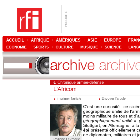
ACCUEIL
AFRIQUE
AMÉRIQUES
ASIE
EUROPE
FRAN
ÉCONOMIE
SPORTS
CULTURE
MUSIQUE
SCIENCE
LANG
Chronique armée-défense
L'Africom
Imprimer l'article
Envoyer l'article
C'est une curiosité : ce si
géographique unifié de l'arm
moins militaire de tous et d'a
géographiquement unifié
» p
Stuttgart, en Allemagne, à la 
été présenté officiellement c
de diplomates, militaires et j
Philippe Leymarie