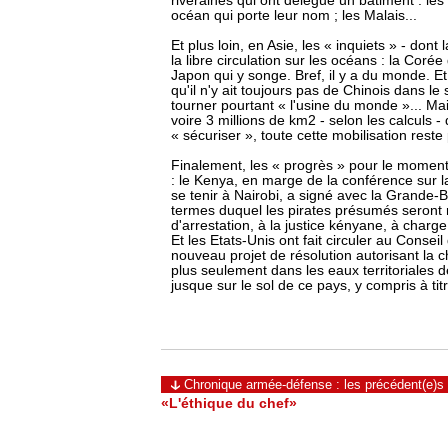
riveraines qui ont délégué un bâtiment : les
océan qui porte leur nom ; les Malais...
Et plus loin, en Asie, les « inquiets » - don
la libre circulation sur les océans : la Corée
Japon qui y songe. Bref, il y a du monde. 
qu'il n'y ait toujours pas de Chinois dans le 
tourner pourtant « l'usine du monde »... Ma
voire 3 millions de km2 - selon les calculs - q
« sécuriser », toute cette mobilisation reste 
Finalement, les « progrès » pour le moment 
: le Kenya, en marge de la conférence sur la
se tenir à Nairobi, a signé avec la Grande
termes duquel les pirates présumés seront 
d'arrestation, à la justice kényane, à charge
Et les Etats-Unis ont fait circuler au Conseil
nouveau projet de résolution autorisant la 
plus seulement dans les eaux territoriales 
jusque sur le sol de ce pays, y compris à titr
Chronique armée-défense : les précédent(e)s
«L'éthique du chef»