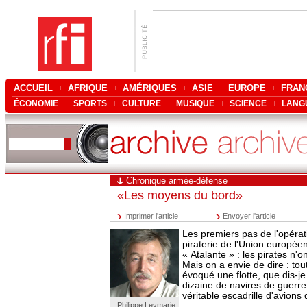
ACCUEIL
AFRIQUE
AMÉRIQUES
ASIE
EUROPE
FRAN
ÉCONOMIE
SPORTS
CULTURE
MUSIQUE
SCIENCE
LANG
Chronique armée-défense
«Les moyens du bord»
Imprimer l'article
Envoyer l'article
Les premiers pas de l'opérat
piraterie de l'Union europée
« Atalante » : les pirates n'on
Mais on a envie de dire : tou
évoqué une flotte, que dis-
dizaine de navires de guerre
véritable escadrille d'avions 
Philippe Leymarie