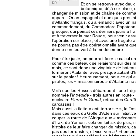
DR
Et on se retrouve avec deux 
britannique, déjà sur place,
changer de mission et de chaîne de comm
appareil Orion espagnol et quelques prestati
d'Atlantic français, ou allemand ; avec un n
commandement, du Commodore Papaïoanno
grecque, qui peinait ces derniers jours à fr
et à traverser la mer Rouge, pour venir ass
l'opération sur place ; et avec une frégate 
ne pourra pas être opérationnelle avant qu
donne son feu vert à la mi-décembre.
Pour être juste, on pourrait faire le calcul 
comme ces bateaux se relaieront sur des m
mois, ce sont donc une vingtaine de bateaux
formeront Atalante, avec presque autant d'
sur le papier ! Heureusement, pour ce qui e
pirates, les « missionnaires » d'Atalante ne 
Voilà que les Russes débarquent : une fréga
nommée l'
Intrépide
- trois autres en route -
nucléaire
Pierre-le-Grand
, retour des Caraï
carcasses !
Mais aussi la flotte « anti-terroriste », la Ta
dans ces eaux du Golfe d'Aden sur initiativ
couper la route de l'Afrique aux «
méchants
d'Irak, du Yémen : cela en fait six de plus,
histoire de leur faire changer de mission, ca
pas des terroristes, et vice-versa ! Et encor