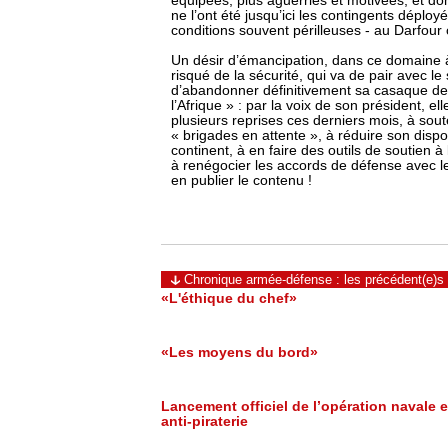
équipées, plus aguerries et motivées, et do
ne l’ont été jusqu’ici les contingents déploy
conditions souvent périlleuses - au Darfour
Un désir d’émancipation, dans ce domaine à
risqué de la sécurité, qui va de pair avec le
d’abandonner définitivement sa casaque d
l’Afrique » : par la voix de son président, el
plusieurs reprises ces derniers mois, à sou
« brigades en attente », à réduire son dispos
continent, à en faire des outils de soutien à 
à renégocier les accords de défense avec le
en publier le contenu !
Chronique armée-défense : les précédent(e)s
«L'éthique du chef»
«Les moyens du bord»
Lancement officiel de l’opération navale 
anti-piraterie