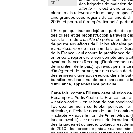
DR
des brigades de maintien de 
attente
» - c’est-à-dire entra
alerte, mais relevant de leurs pays respectif
cinq grandes sous-régions du continent. Un
2005, et pourrait être opérationnel à partir 
L’Europe, qui finance déjà une partie des 
des crises et de reconstruction à travers de
sous le titre de «
facilité de paix
», est déci
de pouce aux efforts de l’Union africaine po
«
architecture
» de maintien de la paix. So
de la France - qui assure la présidence de l
amenée à reprendre à son compte une part
système français Recamp (Renforcement de
de maintien de la paix), qui avait permis ce
d’intégrer et de former, sur des cycles de 
des armées d’une sous-région, dans le but 
bataillon multinational de paix, sans consid
d’influence, appartenance politique.
Cette fois, comme l’illustre cette réunion d
Recamp » à Addis Abeba, la France, tout e
« nation-cadre » en raison de son savoir-fa
l’Europe, au moins sur le plan politique. Tan
africaine, à l’échelle donc de tout le contin
« adapte » - sous le nom de Amani Africa, (
langue swahili) - ce dispositif de formation 
des brigades et du siège. L’objectif est de me
de 2010, des forces de paix africaines mieu