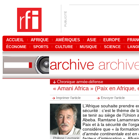
ACCUEIL
AFRIQUE
AMÉRIQUES
ASIE
EUROPE
FRAN
ÉCONOMIE
SPORTS
CULTURE
MUSIQUE
SCIENCE
LANG
Chronique armée-défense
« Amani Africa » (Paix en Afrique, 
Imprimer l'article
Envoyer l'article
L’Afrique souhaite prendre 
sécurité : c’est le thème de l
se tenir au siège de l’Union a
Abeba. Ramtane Lamamrane,
Paix et à la sécurité de l’org
considère que «
la formatio
d’armée continentale est en
Philippe Leymarie
facteur d’intégration
». Allus