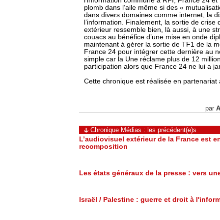
l’information commune à RFI, France 24 et
plomb dans l’aile même si des « mutualisat
dans divers domaines comme internet, la dis
l’information. Finalement, la sortie de crise 
extérieur ressemble bien, là aussi, à une st
couacs au bénéfice d’une mise en onde dipl
maintenant à gérer la sortie de TF1 de la mo
France 24 pour intégrer cette dernière au 
simple car la Une réclame plus de 12 millio
participation alors que France 24 ne lui a j
Cette chronique est réalisée en partenariat
par
A
Chronique Médias : les précédent(e)s
L’audiovisuel extérieur de la France est e
recomposition
Les états généraux de la presse : vers un
Israël / Palestine : guerre et droit à l'infor