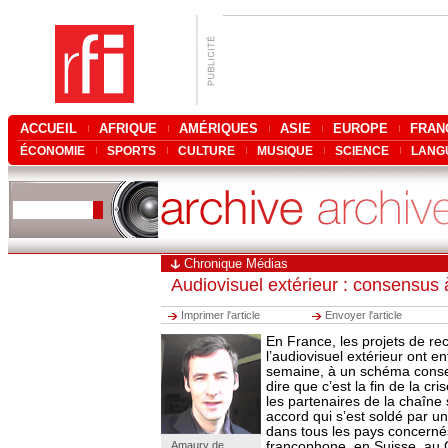
ACCUEIL
AFRIQUE
AMÉRIQUES
ASIE
EUROPE
FRAN
ÉCONOMIE
SPORTS
CULTURE
MUSIQUE
SCIENCE
LANG
Chronique Médias
Audiovisuel extérieur : consensu
Imprimer l'article
Envoyer l'article
En France, les projets de re
l’audiovisuel extérieur ont en
semaine, à un schéma cons
dire que c’est la fin de la cr
les partenaires de la chaîne
accord qui s’est soldé par un
dans tous les pays concerné
Amaury de
francophone, en Suisse, au