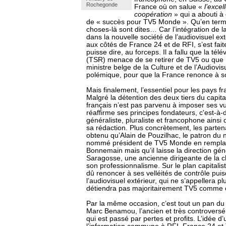
Rochegonde
France où on salue «
l’excel
coopération
» qui a abouti à
de « succès pour TV5 Monde ». Qu’en term
choses-là sont dites… Car l’intégration de 
dans la nouvelle société de l’audiovisuel ex
aux côtés de France 24 et de RFI, s’est fait
puisse dire, au forceps. Il a fallu que la té
(TSR) menace de se retirer de TV5 ou que 
ministre belge de la Culture et de l’Audiovis
polémique, pour que la France renonce à so
Mais finalement, l’essentiel pour les pays 
Malgré la détention des deux tiers du capital
français n’est pas parvenu à imposer ses vu
réaffirme ses principes fondateurs, c'est-à-
généraliste, pluraliste et francophone ains
sa rédaction. Plus concrètement, les parte
obtenu qu’Alain de Pouzilhac, le patron du 
nommé président de TV5 Monde en rempla
Bonnemain mais qu’il laisse la direction gén
Saragosse, une ancienne dirigeante de la 
son professionnalisme. Sur le plan capitalis
dû renoncer à ses velléités de contrôle puis
l’audiovisuel extérieur, qui ne s’appellera 
détiendra pas majoritairement TV5 comme c’
Par la même occasion, c’est tout un pan du
Marc Benamou, l’ancien et très controversé 
qui est passé par pertes et profits. L’idée 