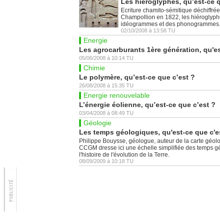
Les hiéroglyphes, qu’est-ce q
Ecriture chamito-sémitique déchiffré
Champollion en 1822, les hiéroglyphe
idéogrammes et des phonogrammes
02/10/2008
à
13:58
TU
Energie
Les agrocarburants 1ère génération, qu'es
05/06/2008
à
10:14
TU
Chimie
Le polymère, qu’est-ce que c’est ?
26/08/2008
à
15:35
TU
Energie renouvelable
L’énergie éolienne, qu’est-ce que c’est ?
03/04/2008
à
08:49
TU
Géologie
Les temps géologiques, qu'est-ce que c'e
Philippe Bouysse, géologue, auteur de la carte géo
CCGM dresse ici une échelle simplifiée des temps gé
l'histoire de l'évolution de la Terre.
08/09/2009
à
10:18
TU