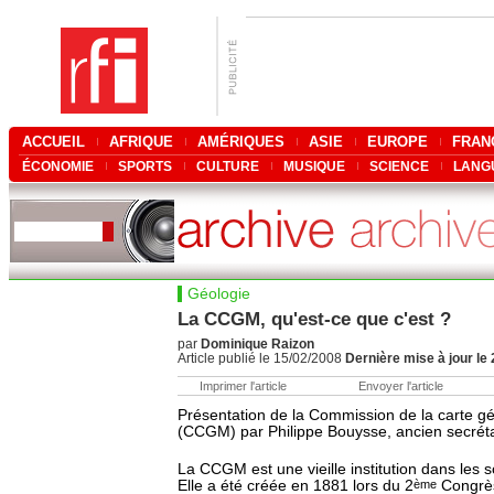
ACCUEIL
AFRIQUE
AMÉRIQUES
ASIE
EUROPE
FRAN
ÉCONOMIE
SPORTS
CULTURE
MUSIQUE
SCIENCE
LANG
Géologie
La CCGM, qu'est-ce que c'est ?
par
Dominique Raizon
Article publié le 15/02/2008
Dernière mise à jour le
Imprimer l'article
Envoyer l'article
Présentation de la Commission de la carte 
(CCGM) par Philippe Bouysse, ancien secréta
La CCGM est une vieille institution dans les s
Elle a été créée en 1881 lors du 2
ème
Congrès