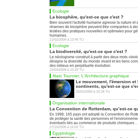
Ecologie
La biosphère, qu'est-ce que c'est ?
Bien souvent l'activité humaine agresse la nature et a
réserves de biosphère peuvent être comparées à des
testées des pratiques nouvelles et optimales pour gére
humaines.
12/02/2009
à
13:49
TU
Ecologie
La biodiversité, qu'est-ce que c'est ?
Le néologisme construit à partir des deux mots «biol
désigne la diversité du monde vivant et les liens co
des milieux en perpétuelle évolution.
22/04/2009
à
10:29
TU
Alain Tournier, L'Architecture graphique
Le mouvement, l'émersion et 
continents, qu'est-ce que c'e
25/02/2009
à
10:34
TU
Organisation internationale
La Convention de Rotterdam, qu’est-ce qu
En 1998, 165 pays ont adopté la Convention de Rotte
de protéger la santé des personnes et l'environne
éventuels liés au commerce de produits chimiques ..
27/10/2008
à
16:02
TU
Egyptologie