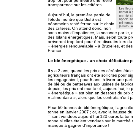
trop fort pour permettre une réelle
transparence sur les critères.
Les fleur
nectar à p
Aujourd’hui, la première partie de
un miel cl
l’étude montre que BioIS est
appelé so
printemps
néanmoins resté ferme sur le choix
(Photo : 
des critères. On attend donc, non
sans moins d’impatience, la seconde partie, q
des bilans énergétiques. Mais, selon toute pro
arriveront trop tard pour être discutés lors du
« énergies renouvelable » à Bruxelles, et des 
France.
Le blé énergétique : un choix déficitaire p
Il y a 2 ans, quand les prix des céréales étaien
agriculteurs français ont été sollicités pour s
les engageaient, pour 5 ans, à livrer une part
de blé ou de betteraves aux usines de fabrica
depuis, les prix ont monté et, aujourd’hui, le 
« énergétique » est bien en dessous du prix 
« alimentaire », alors que les contrats n’ont p
Pour 50 tonnes de blé énergétique, l’agricult
tonne en janvier 2007 ; or, avec la hausse du 
T sont vendues aujourd’hui 120 euros la tonn
tonne si elles étaient vendues sur le marché 
manque à gagner d’importance !