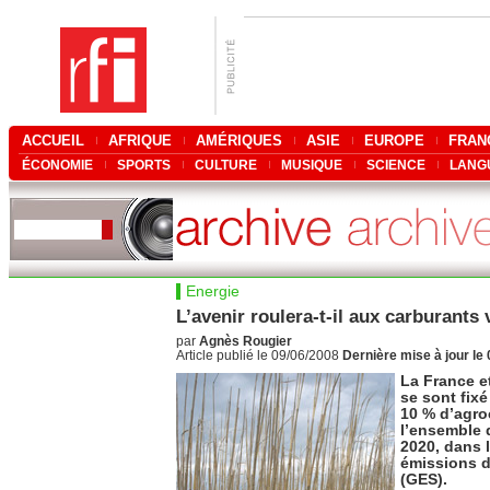
ACCUEIL
AFRIQUE
AMÉRIQUES
ASIE
EUROPE
FRAN
ÉCONOMIE
SPORTS
CULTURE
MUSIQUE
SCIENCE
LANG
Energie
L’avenir roulera-t-il aux carburants 
par
Agnès Rougier
Article publié le 09/06/2008
Dernière mise à jour le
La France e
se sont fixé 
10 % d’agro
l’ensemble d
2020, dans l
émissions de
(GES).