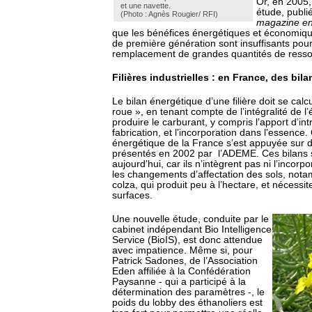
Or, en 2005,
et une navette.
étude, publi
(Photo : Agnès Rougier/ RFI)
magazine e
que les bénéfices énergétiques et économiq
de première génération sont insuffisants pou
remplacement de grandes quantités de ressou
Filières industrielles : en France, des bil
Le bilan énergétique d’une filière doit se calcu
roue », en tenant compte de l’intégralité de 
produire le carburant, y compris l’apport d’intr
fabrication, et l’incorporation dans l’essence. 
énergétique de la France s’est appuyée sur d
présentés en 2002 par l’ADEME. Ces bilans 
aujourd’hui, car ils n’intègrent pas ni l’incorpo
les changements d’affectation des sols, not
colza, qui produit peu à l’hectare, et nécess
surfaces.
Une nouvelle étude, conduite par le
cabinet indépendant Bio Intelligence
Service (BioIS), est donc attendue
avec impatience. Même si, pour
Patrick Sadones, de l’Association
Eden affiliée à la Confédération
Paysanne - qui a participé à la
détermination des paramètres -, le
poids du lobby des éthanoliers est