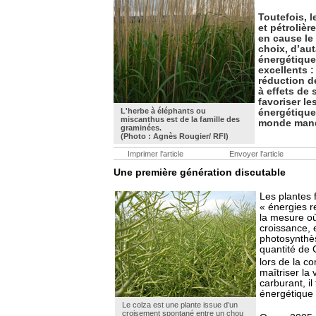
Toutefois, l
et pétrolièr
en cause le
choix, d’aut
énergétique
excellents 
réduction d
à effets de 
favoriser le
L'herbe à éléphants ou
énergétique
miscanthus est de la famille des
monde manq
graminées.
(Photo : Agnès Rougier/ RFI)
Imprimer l'article
Envoyer l'article
Une première génération discutable
Les plantes 
« énergies r
la mesure où
croissance, 
photosynthè
quantité de
lors de la c
maîtriser la
carburant, il 
énergétique 
Le colza est une plante issue d’un
croisement spontané entre un chou