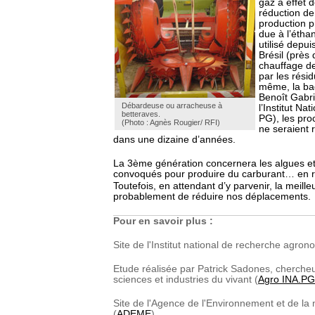
gaz à effet 
réduction de
production p
due à l’étha
utilisé depu
Brésil (près
chauffage de
par les résid
même, la ba
Benoît Gabr
Débardeuse ou arracheuse à
l’Institut Na
betteraves.
PG), les pro
(Photo : Agnès Rougier/ RFI)
ne seraient 
dans une dizaine d’années.
La 3ème génération concernera les algues et
convoqués pour produire du carburant… en 
Toutefois, en attendant d’y parvenir, la meille
probablement de réduire nos déplacements.
Pour en savoir plus :
Site de l'Institut national de recherche agron
Etude réalisée par Patrick Sadones, chercheur
sciences et industries du vivant (
Agro INA.P
Site de l'Agence de l'Environnement et de la 
(
ADEME
)