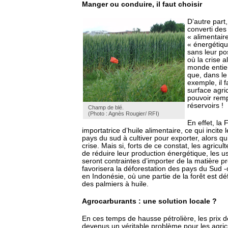
Manger ou conduire, il faut choisir
D’autre part,
converti des
« alimentair
« énergétiqu
sans leur po
où la crise a
monde entier
que, dans le
exemple, il f
surface agri
pouvoir remp
réservoirs !
Champ de blé.
(Photo : Agnès Rougier/ RFI)
En effet, la 
importatrice d’huile alimentaire, ce qui incite 
pays du sud à cultiver pour exporter, alors 
crise. Mais si, forts de ce constat, les agricul
de réduire leur production énergétique, les u
seront contraintes d’importer de la matière p
favorisera la déforestation des pays du Sud -
en Indonésie, où une partie de la forêt est dé
des palmiers à huile.
Agrocarburants : une solution locale ?
En ces temps de hausse pétrolière, les prix 
devenus un véritable problème pour les agricu