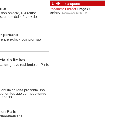
RFI le propone
rior
Panorama Euranet
Praga en
peligro
11/02/2010 13:42 TU
 son ombre", el escritor
 secretos del
tai-chi
y del
or peruano
 entre exilio y compromiso
ía sin límites
ista uruguayo residente en París
la artista chilena presenta una
apel en los que de modo tenue
grabado.
 en París
atinoamericana.