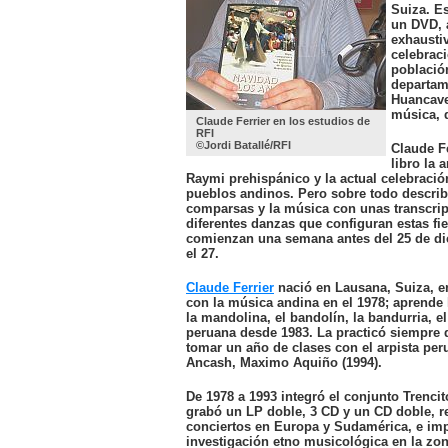
Cerrar
Suiza. E
un DVD, 
Oriente medio
exhaustiv
Hot tags
celebraci
Cerrar
població
departam
África
Huancavel
Hot tags
música, d
Claude Ferrier en los estudios de
Cerrar
RFI
©Jordi Batallé/RFI
Claude Fe
Asia Pacífico
libro la 
Hot tags
Raymi prehispánico y la actual celebrac
Cerrar
pueblos andinos. Pero sobre todo describe
comparsas y la música con unas transcrip
ECONOMÍA
diferentes danzas que configuran estas fi
DEPORTES
comienzan una semana antes del 25 de di
Economía
CULTURA
el 27.
Hot tags
SOCIEDAD
Cerrar
CIENCIA
Claude Ferrier
nació en Lausana, Suiza, en
RFI MÚSICA
Deportes
con la música andina en el 1978; aprende 
APRENDER FRANCÉS
Hot tags
la mandolina, el bandolín, la bandurria, e
PROGRAMAS
Cerrar
peruana desde 1983. La practicó siempre 
tomar un año de clases con el arpista pe
Cultura
Ancash, Maximo Aquiño (1994).
Hot tags
Cerrar
De 1978 a 1993 integró el conjunto Trencit
grabó un LP doble, 3 CD y un CD doble, r
Sociedad
conciertos en Europa y Sudamérica, e imp
Hot tags
investigación etno musicológica en la zo