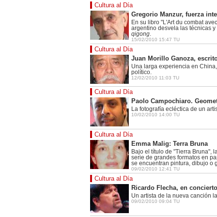
Cultura al Día
Gregorio Manzur, fuerza inte
En su libro "L'Art du combat avec
argentino desvela las técnicas y
qigong
.
15/02/2010 15:47 TU
Cultura al Día
Juan Morillo Ganoza, escrit
Una larga experiencia en China,
político.
12/02/2010 11:03 TU
Cultura al Día
Paolo Campochiaro. Geometr
La fotografía ecléctica de un art
10/02/2010 14:00 TU
Cultura al Día
Emma Malig: Terra Bruna
Bajo el título de "Tierra Bruna", 
serie de grandes formatos en p
se encuentran pintura, dibujo o 
09/02/2010 12:41 TU
Cultura al Día
Ricardo Flecha, en concierto
Un artista de la nueva canción l
09/02/2010 09:04 TU