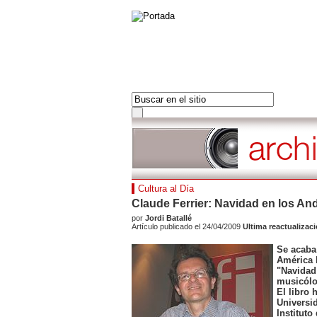
PORTADA
AMÉRICAS
PORTADA
EUROPA
LAS ULTIMAS 24H
FRANCIA
LOS MAS LEIDOS
ORIENTE MEDIO
DOSSIERS
ÁFRICA
Hot tags
Cultura al Día
ASIA PACÍFICO
Cerrar
Claude Ferrier: Navidad en los An
Américas
por
Jordi Batallé
Hot tags
Artículo publicado el 24/04/2009
Ultima reactualizac
Cerrar
Se acaba
Europa
América L
Hot tags
"Navidad
Cerrar
musicólo
El libro 
Francia
Universid
Hot tags
Instituto