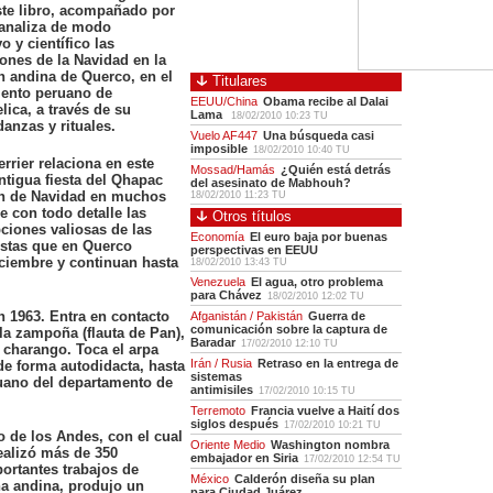
ste libro, acompañado por
analiza de modo
o y científico las
ones de la Navidad en la
n andina de Querco, en el
Titulares
ento peruano de
EEUU/China
Obama recibe al Dalai
ica, a través de su
Lama
18/02/2010 10:23 TU
anzas y rituales.
Vuelo AF447
Una búsqueda casi
imposible
18/02/2010 10:40 TU
rrier relaciona en este
Mossad/Hamás
¿Quién está detrás
antigua fiesta del Qhapac
del asesinato de Mabhouh?
ión de Navidad en muchos
18/02/2010 11:23 TU
 con todo detalle las
Otros títulos
ciones valiosas de las
Economía
El euro baja por buenas
estas que en Querco
perspectivas en EEUU
ciembre y continuan hasta
18/02/2010 13:43 TU
Venezuela
El agua, otro problema
para Chávez
18/02/2010 12:02 TU
 1963. Entra en contacto
Afganistán / Pakistán
Guerra de
comunicación sobre la captura de
la zampoña (flauta de Pan),
Baradar
17/02/2010 12:10 TU
l charango. Toca el arpa
Irán / Rusia
Retraso en la entrega de
de forma autodidacta, hasta
sistemas
ruano del departamento de
antimisiles
17/02/2010 10:15 TU
Terremoto
Francia vuelve a Haití dos
siglos después
17/02/2010 10:21 TU
o de los Andes, con el cual
Oriente Medio
Washington nombra
ealizó más de 350
embajador en Siria
17/02/2010 12:54 TU
ortantes trabajos de
México
Calderón diseña su plan
na andina, produjo un
para Ciudad Juárez