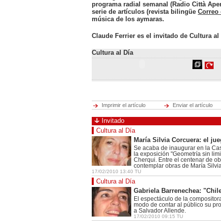
Cerrar
programa radial semanal (
Radio Città Ape
serie de artículos (revista bilingüe
Correo 
Ciencia
música de los aymaras.
Hot tags
Cerrar
Claude Ferrier es el invitado de Cultura al
Cerrar
Cultura al Día
Cerrar
Cerrar
Imprimir el artículo
Enviar el artículo
Invitado
Cultura al Día
María Silvia Corcuera: el jue
Se acaba de inaugurar en la Cas
la exposición "Geometría sin lim
Cherqui. Entre el centenar de o
contemplar obras de María Silvi
17/02/2010 13:40 TU
Cultura al Día
Gabriela Barrenechea: "Chi
El espectáculo de la compositora
modo de contar al público su pr
a Salvador Allende.
17/02/2010 09:15 TU