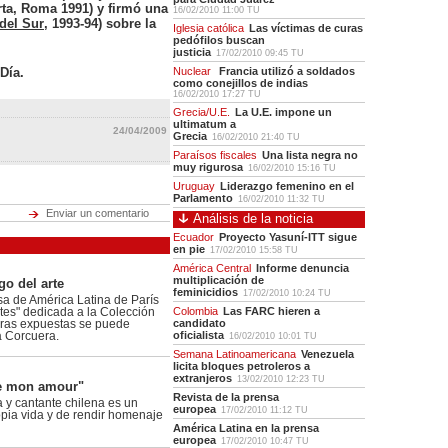
rta, Roma 1991) y firmó una
16/02/2010 11:00 TU
del Sur
, 1993-94) sobre la
Iglesia católica
Las víctimas de curas
pedófilos buscan
justicia
17/02/2010 09:45 TU
 Día.
Nuclear
Francia utilizó a soldados
como conejillos de indias
16/02/2010 17:27 TU
Grecia/U.E.
La U.E. impone un
ultimatum a
24/04/2009
Grecia
16/02/2010 21:40 TU
Paraísos fiscales
Una lista negra no
muy rigurosa
16/02/2010 15:16 TU
Uruguay
Liderazgo femenino en el
Parlamento
16/02/2010 11:32 TU
Enviar un comentario
Análisis de la noticia
Ecuador
Proyecto Yasuní-ITT sigue
en pie
17/02/2010 15:58 TU
América Central
Informe denuncia
multiplicación de
go del arte
feminicidios
17/02/2010 10:24 TU
a de América Latina de París
Colombia
Las FARC hieren a
ites" dedicada a la Colección
candidato
bras expuestas se puede
oficialista
a Corcuera.
16/02/2010 10:01 TU
Semana Latinoamericana
Venezuela
licita bloques petroleros a
extranjeros
13/02/2010 12:23 TU
le mon amour"
Revista de la prensa
 y cantante chilena es un
europea
17/02/2010 11:12 TU
opia vida y de rendir homenaje
América Latina en la prensa
europea
17/02/2010 10:47 TU