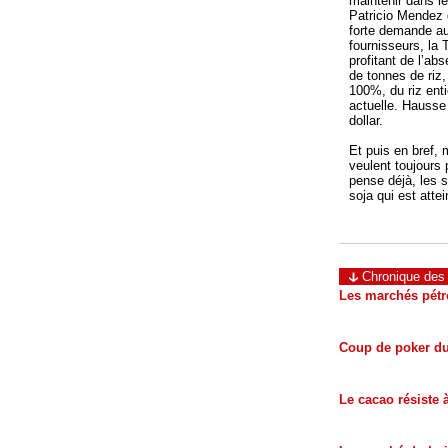
maintenir dans l
Patricio Mendez d
forte demande au
fournisseurs, la 
profitant de l’ab
de tonnes de riz,
100%, du riz enti
actuelle. Hausse
dollar.
Et puis en bref,
veulent toujours 
pense déjà, les s
soja qui est atte
Chronique des 
Les marchés pétro
Coup de poker du
Le cacao résiste à