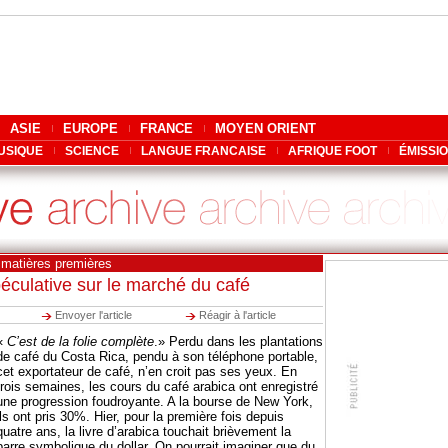
ASIE
EUROPE
FRANCE
MOYEN ORIENT
USIQUE
SCIENCE
LANGUE FRANCAISE
AFRIQUE FOOT
ÉMISSI
 matières premières
éculative sur le marché du café
Envoyer l'article
Réagir à l'article
«
C’est de la folie complète
.» Perdu dans les plantations
de café du Costa Rica, pendu à son téléphone portable,
cet exportateur de café, n’en croit pas ses yeux. En
trois semaines, les cours du café arabica ont enregistré
une progression foudroyante. A la bourse de New York,
ils ont pris 30%. Hier, pour la première fois depuis
quatre ans, la livre d’arabica touchait brièvement la
barre symbolique du dollar. On pourrait imaginer que du