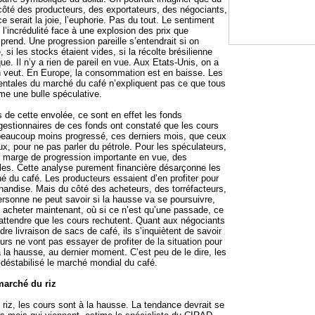
côté des producteurs, des exportateurs, des négociants,
ce serait la joie, l’euphorie. Pas du tout. Le sentiment
 l’incrédulité face à une explosion des prix que
rend. Une progression pareille s’entendrait si on
 si les stocks étaient vides, si la récolte brésilienne
que. Il n’y a rien de pareil en vue. Aux Etats-Unis, on a
on veut. En Europe, la consommation est en baisse. Les
tales du marché du café n’expliquent pas ce que tous
e une bulle spéculative.
 de cette envolée, ce sont en effet les fonds
 gestionnaires de ces fonds ont constaté que les cours
beaucoup moins progressé, ces derniers mois, que ceux
ux, pour ne pas parler du pétrole. Pour les spéculateurs,
ne marge de progression importante en vue, des
les. Cette analyse purement financière désarçonne les
é du café. Les producteurs essaient d’en profiter pour
handise. Mais du côté des acheteurs, des torréfacteurs,
ersonne ne peut savoir si la hausse va se poursuivre,
t acheter maintenant, où si ce n’est qu’une passade, ce
’attendre que les cours rechutent. Quant aux négociants
dre livraison de sacs de café, ils s’inquiètent de savoir
eurs ne vont pas essayer de profiter de la situation pour
 à la hausse, au dernier moment. C’est peu de le dire, les
 déstabilisé le marché mondial du café.
marché du riz
riz, les cours sont à la hausse. La tendance devrait se