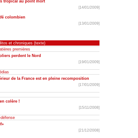
 tropical au point mort
[14/01/2009]
afé colombien
[13/01/2009]
itos et chroniques (texte)
tières premières
liers perdent le Nord
[19/01/2009]
édias
érieur de la France est en pleine recomposition
[17/01/2009]
n colère !
[15/11/2008]
-défense
f»
[21/12/2008]