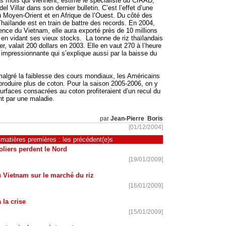
es mois qui viennent, estime le spécialiste du CIRAD,
el Villar dans son dernier bulletin. C’est l’effet d’une
 Moyen-Orient et en Afrique de l’Ouest. Du côté des
Thaïlande est en train de battre des records. En 2004,
sence du Vietnam, elle aura exporté près de 10 millions
 en vidant ses vieux stocks. La tonne de riz thaïlandais
er, valait 200 dollars en 2003. Elle en vaut 270 à l’heure
 impressionnante qui s’explique aussi par la baisse du
 malgré la faiblesse des cours mondiaux, les Américains
produire plus de coton. Pour la saison 2005-2006, on y
urfaces consacrées au coton profiteraient d’un recul du
int par une maladie.
par
Jean-Pierre Boris
[01/12/2004]
matières premières : les précédent(e)s
liers perdent le Nord
[19/01/2009]
 Vietnam sur le marché du riz
[16/01/2009]
 la crise
[15/01/2009]