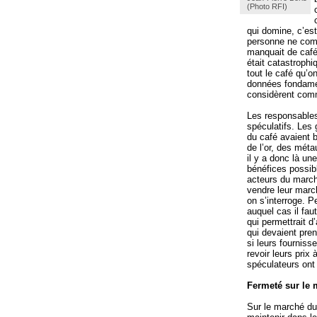
(Photo RFI)
qui domine, c’est
personne ne comp
manquait de café,
était catastrophi
tout le café qu’
données fondamen
considèrent comm
Les responsables
spéculatifs. Les
du café avaient 
de l’or, des méta
il y a donc là u
bénéfices possib
acteurs du march
vendre leur marc
on s’interroge. P
auquel cas il fau
qui permettrait d
qui devaient pren
si leurs fourniss
revoir leurs prix
spéculateurs ont
Fermeté sur le 
Sur le marché du 