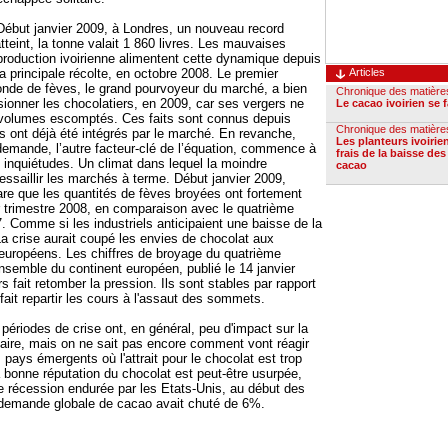
Début janvier 2009, à Londres, un nouveau record
atteint, la tonne valait 1 860 livres. Les mauvaises
 production ivoirienne alimentent cette dynamique depuis
 principale récolte, en octobre 2008. Le premier
Articles
nde de fèves, le grand pourvoyeur du marché, a bien
Chronique des matière
sionner les chocolatiers, en 2009, car ses vergers ne
Le cacao ivoirien se f
 volumes escomptés. Ces faits sont connus depuis
Chronique des matière
ls ont déjà été intégrés par le marché. En revanche,
Les planteurs ivoirie
 demande, l’autre facteur-clé de l’équation, commence à
frais de la baisse de
 inquiétudes. Un climat dans lequel la moindre
cacao
tressaillir les marchés à terme. Début janvier 2009,
are que les quantités de fèves broyées ont fortement
r trimestre 2008, en comparaison avec le quatrième
. Comme si les industriels anticipaient une baisse de la
 crise aurait coupé les envies de chocolat aux
uropéens. Les chiffres de broyage du quatrième
ensemble du continent européen, publié le 14 janvier
rs fait retomber la pression. Ils sont stables par rapport
fait repartir les cours à l'assaut des sommets.
périodes de crise ont, en général, peu d'impact sur la
ire, mais on ne sait pas encore comment vont réagir
pays émergents où l'attrait pour le chocolat est trop
a bonne réputation du chocolat est peut-être usurpée,
re récession endurée par les Etats-Unis, au début des
demande globale de cacao avait chuté de 6%.