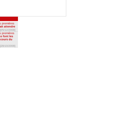
s premières
ait attendre
[05/12/2008]
s premières
ns font les
s cours du
[28/10/2008]