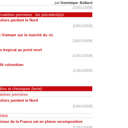
par
Dominique Baillard
[15/01/2009]
matières premières : les précédent(e)s
liers perdent le Nord
[19/01/2009]
 Vietnam sur le marché du riz
[16/01/2009]
 tropical au point mort
[14/01/2009]
afé colombien
[13/01/2009]
itos et chroniques (texte)
tières premières
liers perdent le Nord
[19/01/2009]
édias
érieur de la France est en pleine recomposition
[17/01/2009]