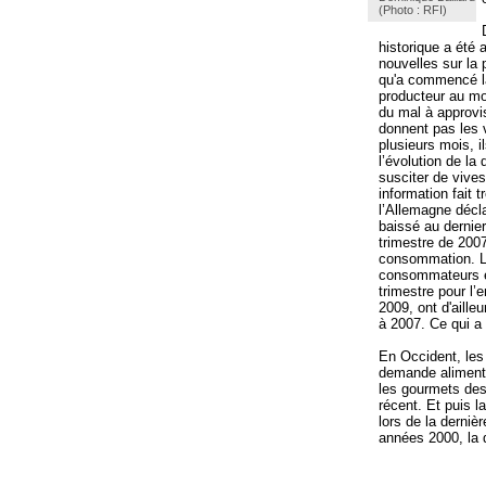
(Photo : RFI)
historique a été 
nouvelles sur la
qu'a commencé la
producteur au mo
du mal à approvi
donnent pas les
plusieurs mois, i
l’évolution de la
susciter de vives
information fait 
l’Allemagne décl
baissé au dernie
trimestre de 2007
consommation. La
consommateurs e
trimestre pour l’
2009, ont d'ailleu
à 2007. Ce qui a 
En Occident, les 
demande alimenta
les gourmets des 
récent. Et puis l
lors de la derniè
années 2000, la 