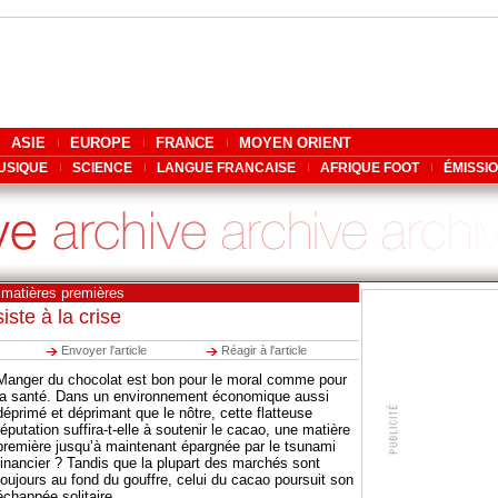
ASIE
EUROPE
FRANCE
MOYEN ORIENT
USIQUE
SCIENCE
LANGUE FRANCAISE
AFRIQUE FOOT
ÉMISSI
 matières premières
iste à la crise
Envoyer l'article
Réagir à l'article
Manger du chocolat est bon pour le moral comme pour
la santé. Dans un environnement économique aussi
déprimé et déprimant que le nôtre, cette flatteuse
réputation suffira-t-elle à soutenir le cacao, une matière
première jusqu’à maintenant épargnée par le tsunami
financier ? Tandis que la plupart des marchés sont
toujours au fond du gouffre, celui du cacao poursuit son
échappée solitaire.