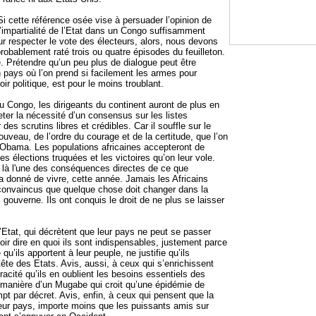
Si cette référence osée vise à persuader l’opinion de
l’impartialité de l’Etat dans un Congo suffisamment
r respecter le vote des électeurs, alors, nous devons
robablement raté trois ou quatre épisodes du feuilleton.
. Prétendre qu’un peu plus de dialogue peut être
 pays où l’on prend si facilement les armes pour
oir politique, est pour le moins troublant.
u Congo, les dirigeants du continent auront de plus en
eter la nécessité d’un consensus sur les listes
 des scrutins libres et crédibles. Car il souffle sur le
veau, de l’ordre du courage et de la certitude, que l’on
Obama. Les populations africaines accepteront de
s élections truquées et les victoires qu’on leur vole.
 là l'une des conséquences directes de ce que
a donné de vivre, cette année. Jamais les Africains
 convaincus que quelque chose doit changer dans la
 gouverne. Ils ont conquis le droit de ne plus se laisser
’Etat, qui décrètent que leur pays ne peut se passer
ir dire en quoi ils sont indispensables, justement parce
qu’ils apportent à leur peuple, ne justifie qu’ils
 tête des Etats. Avis, aussi, à ceux qui s’enrichissent
racité qu’ils en oublient les besoins essentiels des
a manière d’un Mugabe qui croit qu’une épidémie de
mpt par décret. Avis, enfin, à ceux qui pensent que la
leur pays, importe moins que les puissants amis sur