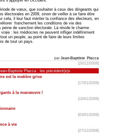
vent s’appuyer en Occident.
période de vœux, que souhaiter à ceux des dirigeants qui
 électorales en 2009, sinon de veiller à se faire élire
 cela, il leur faut mériter la confiance des électeurs, en
éliorer
franchement les conditions de vie des
 peine de sanction électorale. Là réside le charme
vraie : les médiocres ne peuvent infliger indéfiniment
 tout un peuple, au point de faire de leurs limites
es de tout un pays.
par
Jean-Baptiste Placca
[20/12/2008]
ean-Baptiste Placca : les précédent(e)s
re est la matière grise
[17/01/2009]
rigants à la manœuvre !
[10/01/2009]
ionnaire
[03/01/2009]
nce à vie
[27/12/2008]