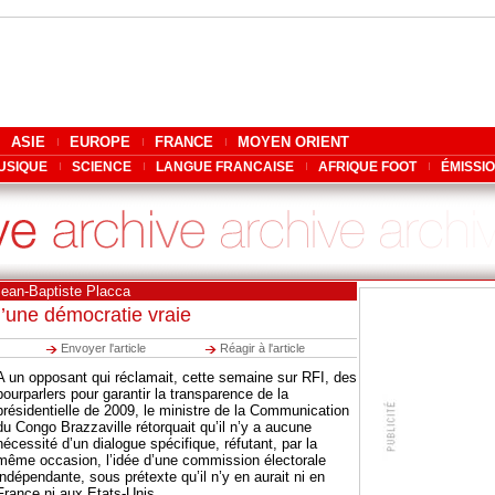
ASIE
EUROPE
FRANCE
MOYEN ORIENT
USIQUE
SCIENCE
LANGUE FRANCAISE
AFRIQUE FOOT
ÉMISSI
Jean-Baptiste Placca
’une démocratie vraie
Envoyer l'article
Réagir à l'article
A un opposant qui réclamait, cette semaine sur RFI, des
pourparlers pour garantir la transparence de la
présidentielle de 2009, le ministre de la Communication
du Congo Brazzaville rétorquait qu’il n’y a aucune
nécessité d’un dialogue spécifique, réfutant, par la
même occasion, l’idée d’une commission électorale
indépendante, sous prétexte qu’il n’y en aurait ni en
France ni aux Etats-Unis.