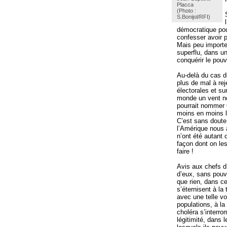
Placca
(Photo :
S.Bonijol/RFI)
démocratique pou
confesser avoir p
Mais peu importe
superflu, dans un
conquérir le pouv
Au-delà du cas d
plus de mal à rej
électorales et sur
monde un vent nou
pourrait nommer 
moins en moins le
C’est sans doute
l’Amérique nous 
n’ont été autant
façon dont on les
faire !
Avis aux chefs d
d’eux, sans pouvo
que rien, dans ce 
s’éternisent à la
avec une telle vo
populations, à l
choléra s’interro
légitimité, dans 