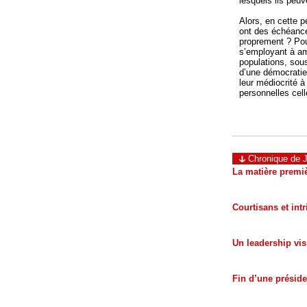
lesquels ils peu
Alors, en cette 
ont des échéances
proprement ? Pour
s’employant à am
populations, sous
d’une démocratie 
leur médiocrité à
personnelles cell
Chronique de J
La matière premiè
Courtisans et int
Un leadership vis
Fin d’une préside