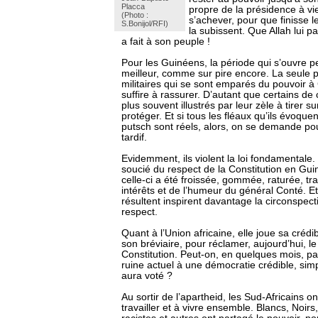
Placca
propre de la présidence à vie
(Photo :
s’achever, pour que finisse l
S.Bonijol/RFI)
la subissent. Que Allah lui pa
a fait à son peuple !
Pour les Guinéens, la période qui s’ouvre p
meilleur, comme sur pire encore. La seule p
militaires qui se sont emparés du pouvoir 
suffire à rassurer. D’autant que certains de
plus souvent illustrés par leur zèle à tirer su
protéger. Et si tous les fléaux qu’ils évoquent
putsch sont réels, alors, on se demande pou
tardif.
Evidemment, ils violent la loi fondamentale.
soucié du respect de la Constitution en Gui
celle-ci a été froissée, gommée, raturée, tr
intérêts et de l’humeur du général Conté. Et 
résultent inspirent davantage la circonspec
respect.
Quant à l’Union africaine, elle joue sa crédib
son bréviaire, pour réclamer, aujourd’hui, le
Constitution. Peut-on, en quelques mois, 
ruine actuel à une démocratie crédible, si
aura voté ?
Au sortir de l’apartheid, les Sud-Africains 
travailler et à vivre ensemble. Blancs, Noirs,