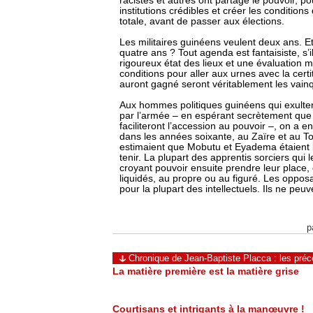
racistes et autres ont partagé le pouvoir, p
institutions crédibles et créer les condition
totale, avant de passer aux élections.
Les militaires guinéens veulent deux ans. E
quatre ans ? Tout agenda est fantaisiste, s’i
rigoureux état des lieux et une évaluation 
conditions pour aller aux urnes avec la cert
auront gagné seront véritablement les vain
Aux hommes politiques guinéens qui exulten
par l’armée – en espérant secrètement que l
faciliteront l’accession au pouvoir –, on a e
dans les années soixante, au Zaïre et au To
estimaient que Mobutu et Eyadema étaient b
tenir. La plupart des apprentis sorciers qui 
croyant pouvoir ensuite prendre leur place, o
liquidés, au propre ou au figuré. Les oppos
pour la plupart des intellectuels. Ils ne peu
p
Chronique de Jean-Baptiste Placca : les préc
La matière première est la matière grise
Courtisans et intrigants à la manœuvre !