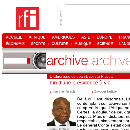
ACCUEIL
AFRIQUE
AMÉRIQUES
ASIE
EUROPE
FRAN
ÉCONOMIE
SPORTS
CULTURE
MUSIQUE
SCIENCE
LANG
Chronique de Jean-Baptiste Placca
Fin d’une présidence à vie
Imprimer l'article
Envoyer l'article
De là où il est, désormais, 
contemplant son œuvre sur l
comprendre que l’Afrique ne 
Certes, la douleur de ceux qu
respect. Mais un dictateur n
respectable, simplement parc
Le général Conté s’était do
Jean-Baptiste
rester au pouvoir jusqu’à son 