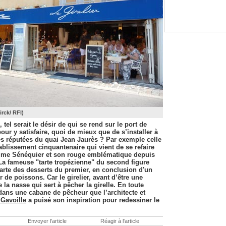
irck/ RFI)
, tel serait le désir de qui se rend sur le port de
our y satisfaire, quoi de mieux que de s’installer à
es réputées du quai Jean Jaurès ? Par exemple celle
tablissement cinquantenaire qui vient de se refaire
mme Sénéquier et son rouge emblématique depuis
La fameuse "tarte tropézienne" du second figure
 carte des desserts du premier, en conclusion d'un
 de poissons. Car le girelier, avant d’être une
 la nasse qui sert à pêcher la girelle. En toute
dans une cabane de pêcheur que l’architecte et
 Gavoille
a puisé son inspiration pour redessiner le
Envoyer l'article
Réagir à l'article