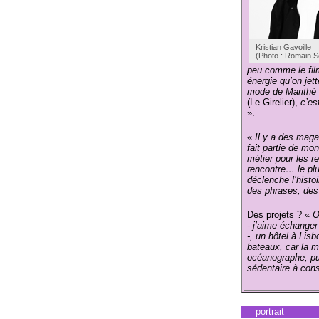
Kristian Gavoille
(Photo : Romain Se
peu comme le film 
énergie qu’on jet
mode de Marithé 
(Le Girelier),
c’es
».
«
Il y a des maga
fait partie de mo
métier pour les re
rencontre… le plus
déclenche l’hist
des phrases, de
Des projets ? «
O
- j’aime échanger
-, un hôtel à Lisb
bateaux, car la m
océanographe, pui
sédentaire à cons
portrait