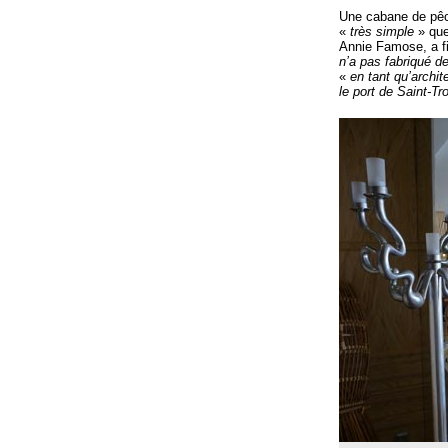
Une cabane de pêch
«
très simple
» que
Annie Famose, a fi
n’a pas fabriqué d
«
en tant qu’archit
le port de Saint-Tr