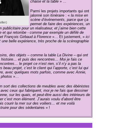
chaise et la table
» ...
Parmi les projets importants qui ont
jalonné son itinéraire : «
la mise en
scène d’événements, parce que ça
llier)
permet de faire des expériences, un
publicitaire pour un réalisateur, et j’aime bien cette
te et qui retombe - comme par exemple un défilé de
et François Girbaud à Florence
»… Et justement, «
ici
t une belle expérience, très proche de la scénographie
sins, des objets – comme la table La Divine – qui ont
n histoire… et puis des rencontres… Moi je fais ce
ncontres… le projet ce n’est rien, s’il n’y a pas la
 beau projet, c’est le client qui l’apporte, c’est lui qui
oire, avec quelques mots parfois, comme avec Annie,
s photos
»…
n sort des collections de meubles avec des ébénistes
 avec ceux qui fabriquent, moi je ne fais que dessiner
onne, sur les quais, et peut-être aussi des intérieurs de
er c’est mon élément. J’aurais voulu d’abord être
s courir la mer sur des voiliers… et me voilà
truire pour des sédentai
res » !