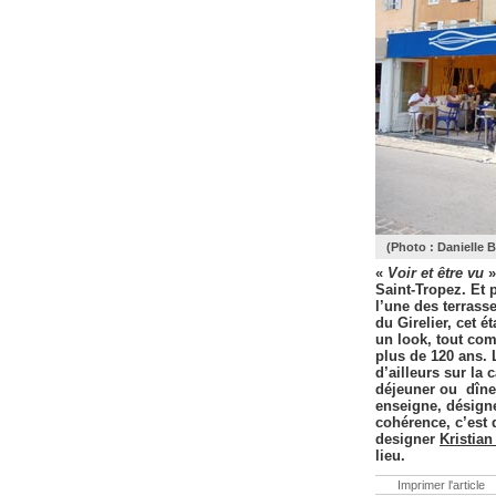
(Photo : Danielle B
«
Voir et être vu
»
Saint-Tropez. Et p
l’une des terrass
du Girelier, cet é
un look, tout co
plus de 120 ans. 
d’ailleurs sur la
déjeuner ou dîner
enseigne, désigne
cohérence, c’est 
designer
Kristian
lieu.
Imprimer l'article