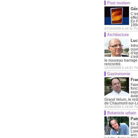
Post mortem
Gér
C’es
effe
En F
1994
27/10/2009
à
14:11
TU
Architecture
Luc
Intr
ouvr
d’ép
s’es
le nouveau barrage 
rencontré.
12/10/2009
à
14:21
TU
Gastronomie
Fra
Fair
fonc
expr
auqu
Grand Velum, le res
de Chaumont-sur-Loi
30/06/2009
à
16:08
TU
Botaniste urbain
Pat
En 1
prem
Loir
ans 