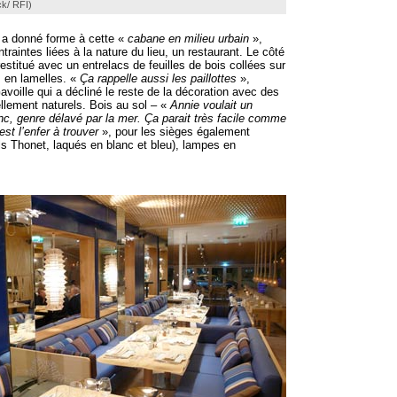
ck/ RFI)
e a donné forme à cette «
cabane en milieu urbain
»,
traintes liées à la nature du lieu, un restaurant. Le côté
estitué avec un entrelacs de feuilles de bois collées sur
 en lamelles. «
Ça rappelle aussi les paillottes
»,
avoille qui a décliné le reste de la décoration avec des
llement naturels. Bois au sol – «
Annie voulait un
anc, genre délavé par la mer. Ça parait très facile comme
est l’enfer à trouver
», pour les sièges également
ils Thonet, laqués en blanc et bleu), lampes en