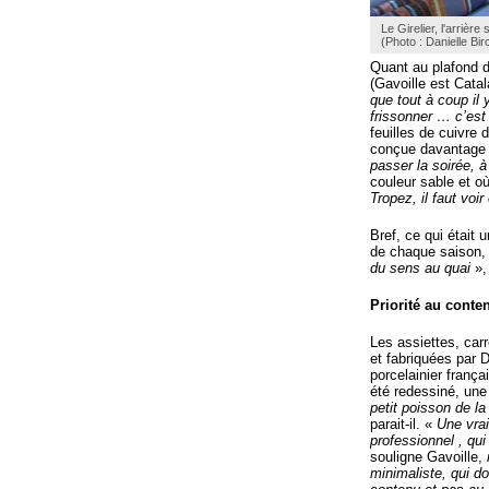
Le Girelier, l'arrière 
(Photo : Danielle Bir
Quant au plafond de
(Gavoille est Catal
que tout à coup il 
frissonner … c’est 
feuilles de cuivre 
conçue davantag
passer la soirée, à 
couleur sable et o
Tropez, il faut voir
Bref, ce qui était
de chaque saison, 
du sens au quai
»,
Priorité au conte
Les assiettes, car
et fabriquées par 
porcelainier frança
été redessiné, une 
petit poisson de l
parait-il. «
Une vrai
professionnel , qui
souligne Gavoille,
minimaliste, qui do