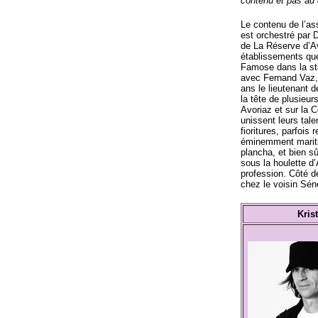
contenu et pas au
Le contenu de l’ass
est orchestré par 
de La Réserve d’Av
établissements qu
Famose dans la st
avec Fernand Vaz, 
ans le lieutenant 
la tête de plusieu
Avoriaz et sur la C
unissent leurs tal
fioritures, parfois 
éminemment mariti
plancha, et bien sû
sous la houlette d
profession. Côté de
chez le voisin Sé
Kristian Ga