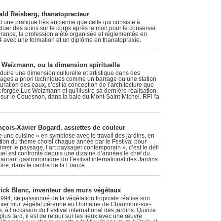
ald Reisberg, thanatopracteur
t une pratique très ancienne que celle qui consiste à
ctuer des soins sur le corps après la mort pour le conserver.
rance, la profession a été organisée et réglementée en
 avec une formation et un diplôme en thanatopraxie.
 Weizmann, ou la dimension spirituelle
oduire une dimension culturelle et artistique dans des
ages a priori techniques comme un barrage ou une station
uration des eaux, c’est la conception de l’architecture que
t forgée Luc Weizmann et qu’illustre sa dernière réalisation,
sur le Couesnon, dans la baie du Mont-Saint-Michel. RFI l'a
nçois-Xavier Bogard, assiettes de couleur
e une cuisine « en symbiose avec le travail des jardins, en
tion du thème choisi chaque année par le Festival pour
imer le paysage, l’art paysager contemporain », c’est le défi
el est confronté depuis une dizaine d’années le chef du
taurant gastronomique du Festival international des Jardins
re, dans le centre de la France
rick Blanc, inventeur des murs végétaux
994, ce passionné de la végétation tropicale réalise son
ier mur végétal pérenne au Domaine de Chaumont-sur-
e, à l’occasion du Festival international des jardins. Quinze
plus tard, il est de retour sur les lieux avec une œuvre