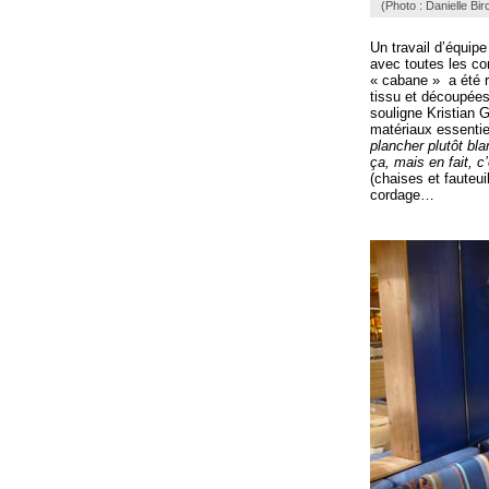
(Photo : Danielle Bir
Un travail d’équip
avec toutes les con
« cabane » a été r
tissu et découpées
souligne Kristian G
matériaux essentie
plancher plutôt bl
ça, mais en fait, c’
(chaises et fauteu
cordage…