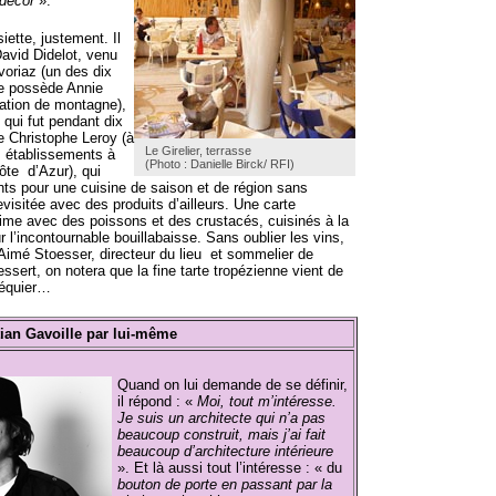
 décor
».
iette, justement. Il
David Didelot, venu
oriaz (un des dix
e possède Annie
ation de montagne),
qui fut pendant dix
de Christophe Leroy (à
Le Girelier, terrasse
rs établissements à
(Photo : Danielle Birck/ RFI)
ôte d’Azur), qui
ents pour une cuisine de saison et de région sans
revisitée avec des produits d’ailleurs. Une carte
me avec des poissons et des crustacés, cuisinés à la
r l’incontournable bouillabaisse. Sans oublier les vins,
’Aimé Stoesser, directeur du lieu et sommelier de
ssert, on notera que la fine tarte tropézienne vient de
néquier…
voille par lui-même
Quand on lui demande de se définir,
il répond : «
Moi, tout m’intéresse.
Je suis un architecte qui n’a pas
beaucoup construit, mais j’ai fait
beaucoup d’architecture intérieure
». Et là aussi tout l’intéresse : « du
bouton de porte en passant par la