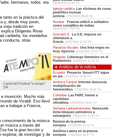
Padre, hermanos, todos: era
16/02/2010 11:00 TU
Iglesia católica
Las víctimas de curas
pedófilos buscan
justicia
17/02/2010 09:45 TU
e tanto en la práctica del
ía y, desde muy joven,
Nuclear
Francia utilizó a soldados
como conejillos de indias
a vieja tradición en
16/02/2010 17:27 TU
, explica Diógenes Rivas
Grecia/U.E.
La U.E. impone un
dad caribeña, los merideños
ultimatum a
ra conducta, otras
Grecia
16/02/2010 21:40 TU
Paraísos fiscales
Una lista negra no
muy rigurosa
16/02/2010 15:16 TU
Uruguay
Liderazgo femenino en el
Parlamento
16/02/2010 11:32 TU
Análisis de la noticia
Ecuador
Proyecto Yasuní-ITT sigue
en pie
17/02/2010 15:58 TU
América Central
Informe denuncia
Cartel del Festival "a tempo"
multiplicación de
DR
feminicidios
17/02/2010 10:24 TU
Colombia
Las FARC hieren a
n e invención. Mucho más
candidato
mundo de Vivaldi. Eso llevó
oficialista
16/02/2010 10:01 TU
an a trabajar a Francia,
Semana Latinoamericana
Venezuela
licita bloques petroleros a
extranjeros
13/02/2010 12:23 TU
 conocimiento de la música
Revista de la prensa
er música a través del
europea
17/02/2010 11:12 TU
sa fue la gran lección y
América Latina en la prensa
 explorar, de investigar y de
europea
17/02/2010 10:47 TU