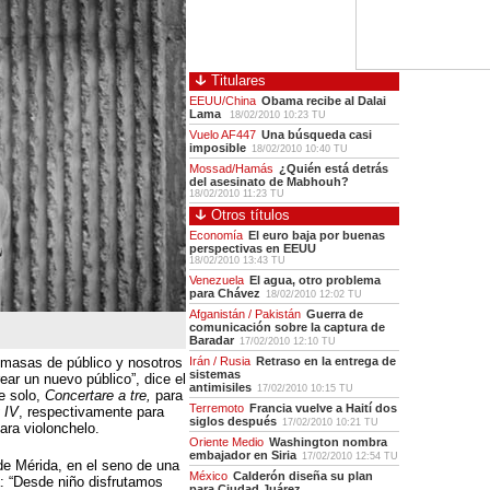
Titulares
EEUU/China
Obama recibe al Dalai
Lama
18/02/2010 10:23 TU
Vuelo AF447
Una búsqueda casi
imposible
18/02/2010 10:40 TU
Mossad/Hamás
¿Quién está detrás
del asesinato de Mabhouh?
18/02/2010 11:23 TU
Otros títulos
Economía
El euro baja por buenas
perspectivas en EEUU
18/02/2010 13:43 TU
Venezuela
El agua, otro problema
para Chávez
18/02/2010 12:02 TU
Afganistán / Pakistán
Guerra de
comunicación sobre la captura de
Baradar
17/02/2010 12:10 TU
 masas de público y nosotros
Irán / Rusia
Retraso en la entrega de
sistemas
ar un nuevo público”, dice el
antimisiles
17/02/2010 10:15 TU
e solo,
Concertare a tre,
para
Terremoto
Francia vuelve a Haití dos
y IV
, respectivamente para
siglos después
17/02/2010 10:21 TU
para violonchelo.
Oriente Medio
Washington nombra
embajador en Siria
17/02/2010 12:54 TU
de Mérida, en el seno de una
México
Calderón diseña su plan
: “Desde niño disfrutamos
para Ciudad Juárez