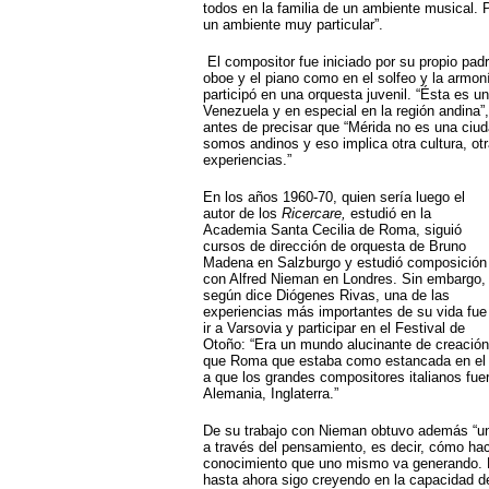
Cerrar
todos en la familia de un ambiente musical. 
un ambiente muy particular”.
Ciencia
Hot tags
El compositor fue iniciado por su propio padr
Cerrar
oboe y el piano como en el solfeo y la armon
participó en una orquesta juvenil. “Ésta es un
Cerrar
Venezuela y en especial en la región andina”
antes de precisar que “Mérida no es una ciu
Cerrar
somos andinos y eso implica otra cultura, ot
experiencias.”
Cerrar
En los años 1960-70, quien sería luego el
autor de los
Ricercare,
estudió en la
Academia Santa Cecilia de Roma, siguió
cursos de dirección de orquesta de Bruno
Madena en Salzburgo y estudió composición
con Alfred Nieman en Londres. Sin embargo,
según dice Diógenes Rivas, una de las
experiencias más importantes de su vida fue
ir a Varsovia y participar en el Festival de
Otoño: “Era un mundo alucinante de creació
que Roma que estaba como estancada en el 
a que los grandes compositores italianos fuer
Alemania, Inglaterra.”
De su trabajo con Nieman obtuvo además “un
a través del pensamiento, es decir, cómo hac
conocimiento que uno mismo va generando. É
hasta ahora sigo creyendo en la capacidad de