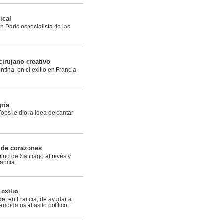
ical
 París especialista de las
irujano creativo
tina, en el exilio en Francia
gría
ps le dio la idea de cantar
 de corazones
mino de Santiago al revés y
rancia.
 exilio
e, en Francia, de ayudar a
didatos al asilo político.