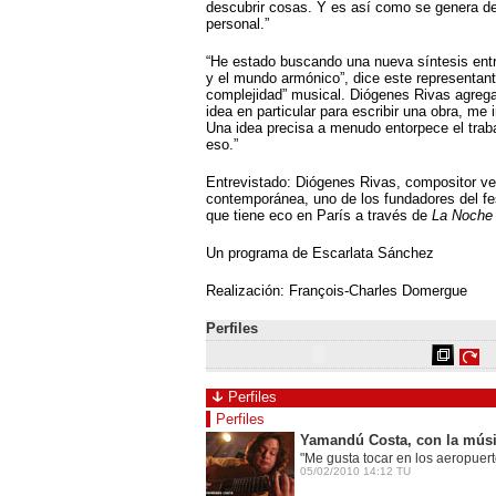
descubrir cosas. Y es así como se genera d
personal.”
“He estado buscando una nueva síntesis entr
y el mundo armónico”, dice este representant
complejidad” musical. Diógenes Rivas agrega
idea en particular para escribir una obra, me 
Una idea precisa a menudo entorpece el traba
eso.”
Entrevistado: Diógenes Rivas, compositor v
contemporánea, uno de los fundadores del fe
que tiene eco en París a través de
La Noche
Un programa de Escarlata Sánchez
Realización: François-Charles Domergue
Perfiles
Perfiles
Perfiles
Yamandú Costa, con la músi
"Me gusta tocar en los aeropuert
05/02/2010 14:12 TU