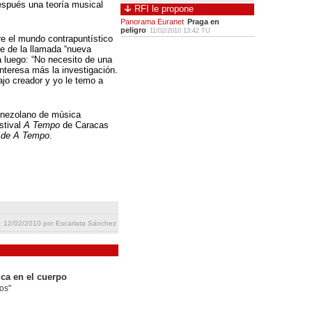
espués una teoría musical
RFI le propone
Panorama Euranet
Praga en
peligro
11/02/2010 13:42 TU
e el mundo contrapuntístico
e de la llamada “nueva
 luego: “No necesito de una
interesa más la investigación.
jo creador y yo le temo a
enezolano de música
stival
A Tempo
de Caracas
de A Tempo
.
12/02/2010 por Escarlata Sánchez
ca en el cuerpo
os"