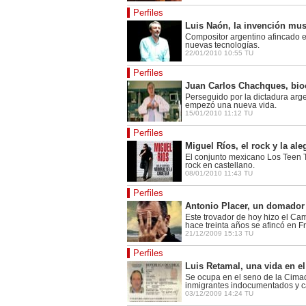
Perfiles
Luis Naón, la invención mus
Compositor argentino afincado en
nuevas tecnologías.
22/01/2010 10:55 TU
Perfiles
Juan Carlos Chachques, bioc
Perseguido por la dictadura argen
empezó una nueva vida.
15/01/2010 11:12 TU
Perfiles
Miguel Ríos, el rock y la ale
El conjunto mexicano Los Teen To
rock en castellano.
08/01/2010 11:43 TU
Perfiles
Antonio Placer, un domador
Este trovador de hoy hizo el Ca
hace treinta años se afincó en F
21/12/2009 15:13 TU
Perfiles
Luis Retamal, una vida en el
Se ocupa en el seno de la Cimad
inmigrantes indocumentados y can
03/12/2009 14:24 TU