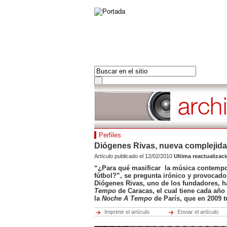
PORTADA
AMÉRICAS
PORTADA
EUROPA
LAS ULTIMAS 24H
FRANCIA
LOS MAS LEIDOS
ORIENTE MEDIO
DOSSIERS
ÁFRICA
Hot tags
Perfiles
ASIA PACÍFICO
Cerrar
Diógenes Rivas, nueva complejida
Américas
Artículo publicado el 12/02/2010
Ultima reactualizac
Hot tags
“¿Para qué masificar la música contempor
Cerrar
fútbol?”, se pregunta irónico y provocad
Diógenes Rivas, uno de los fundadores, ha
Europa
Tempo
de Caracas, el cual tiene cada año
Hot tags
la
Noche
A
Tempo
de París, que en 2009 t
Cerrar
Imprimir el artículo
Enviar el artículo
Francia
Hot tags