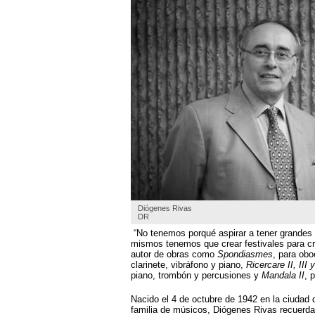
Cerrar
Oriente medio
Hot tags
Cerrar
África
Hot tags
Cerrar
Asia Pacífico
Hot tags
Cerrar
ECONOMÍA
DEPORTES
Economía
CULTURA
Hot tags
SOCIEDAD
Cerrar
CIENCIA
RFI MÚSICA
Diógenes Rivas
Deportes
DR
APRENDER FRANCÉS
Hot tags
PROGRAMAS
Cerrar
“No tenemos porqué aspirar a tener grandes
mismos tenemos que crear festivales para cre
Cultura
autor de obras como
Spondiasmes
, para obo
Hot tags
clarinete, vibráfono y piano,
Ricercare II, III 
Cerrar
piano, trombón y percusiones y
Mandala II
, 
Sociedad
Nacido el 4 de octubre de 1942 en la ciudad 
Hot tags
familia de músicos, Diógenes Rivas recuerda