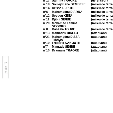
n°17
Sammy TRAORE
(défenseur)
n°18
Souleymane DEMBELE
(milieu de terra
n°14
Drissa DIAKITE
(milieu de terra
n°6
Mahamadou DIARRA
(milieu de terra
n°12
Seydou KEITA
(milieu de terra
n°11
Djibril SIDIBE
(milieu de terra
n°20
Mohamed Lamine
(milieu de terra
SISSOKO
n°8
Bassala TOURE
(milieu de terra
n°13
Mamadou DIALLO
(attaquant)
n°21
Mahamadou DISSA
(attaquant)
"MAMA"
n°19
Frédéric KANOUTE
(attaquant)
n°7
Mamady SIDIBE
(attaquant)
n°10
Dramane TRAORE
(attaquant)