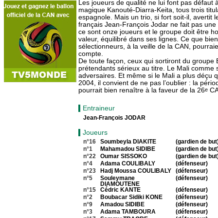
Les joueurs de qualité ne lui font pas défaut à
magique Kanouté-Diarra-Keita, tous trois titul
espagnole. Mais un trio, si fort soit-il, avertit
français Jean-François Jodar ne fait pas une
ce sont onze joueurs et le groupe doit être
valeur, équilibré dans ses lignes. Ce que bien
sélectionneurs, à la veille de la CAN, pourrai
compte.
De toute façon, ceux qui sortiront du groupe 
prétendants sérieux au titre. Le Mali comme 
adversaires. Et même si le Mali a plus déçu 
2004, il convient de ne pas l’oublier : la pér
pourrait bien renaître à la faveur de la 26
e
CA
Entraineur
Jean-François JODAR
Joueurs
n°16
Soumbeyla DIAKITE
(gardien de but
n°1
Mahamadou SIDIBE
(gardien de but
n°22
Oumar SISSOKO
(gardien de but
n°4
Adama COULIBALY
(défenseur)
n°23
Hadj Moussa COULIBALY
(défenseur)
n°5
Souleymane
(défenseur)
DIAMOUTENE
n°15
Cédric KANTE
(défenseur)
n°2
Boubacar Sidiki KONE
(défenseur)
n°9
Amadou SIDIBE
(défenseur)
n°3
Adama TAMBOURA
(défenseur)