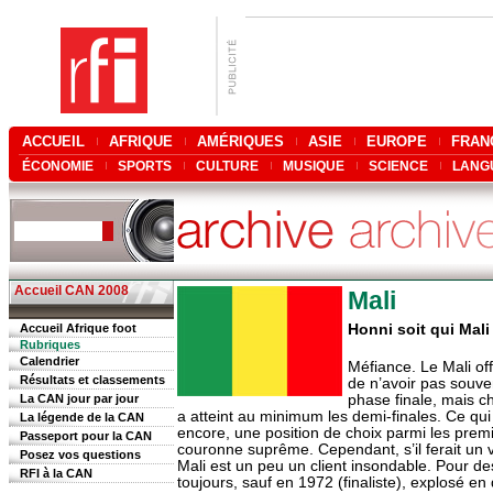
ACCUEIL
AFRIQUE
AMÉRIQUES
ASIE
EUROPE
FRAN
ÉCONOMIE
SPORTS
CULTURE
MUSIQUE
SCIENCE
LANG
Accueil CAN 2008
Mali
Accueil Afrique foot
Honni soit qui Mal
Rubriques
Calendrier
Méfiance. Le Mali offr
Résultats et classements
de n’avoir pas souve
La CAN jour par jour
phase finale, mais cha
a atteint au minimum les demi-finales. Ce qui 
La légende de la CAN
encore, une position de choix parmi les premi
Passeport pour la CAN
couronne suprême. Cependant, s’il ferait un v
Posez vos questions
Mali est un peu un client insondable. Pour des
RFI à la CAN
toujours, sauf en 1972 (finaliste), explosé en 