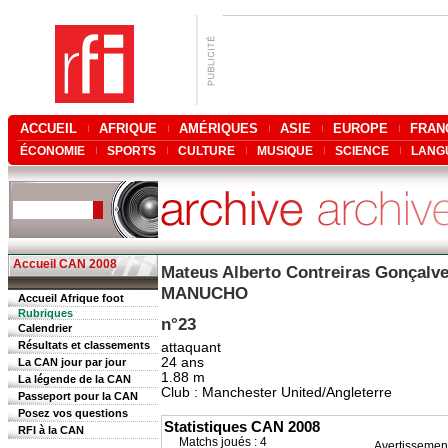
ACCUEIL
AFRIQUE
AMÉRIQUES
ASIE
EUROPE
FRAN
ÉCONOMIE
SPORTS
CULTURE
MUSIQUE
SCIENCE
LANG
Accueil CAN 2008
Mateus Alberto Contreiras Gonçalv
MANUCHO
Accueil Afrique foot
Rubriques
n°23
Calendrier
Résultats et classements
attaquant
24 ans
La CAN jour par jour
1.88 m
La légende de la CAN
Club : Manchester United/Angleterre
Passeport pour la CAN
Posez vos questions
Statistiques CAN 2008
RFI à la CAN
Matchs joués : 4
Avertissemen