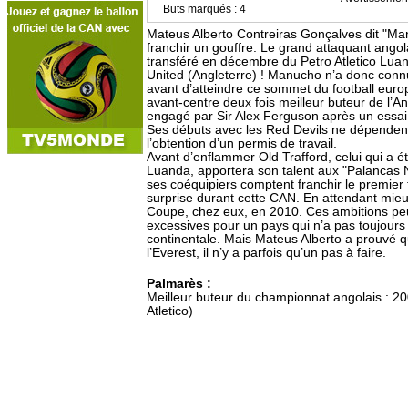
Buts marqués : 4
Mateus Alberto Contreiras Gonçalves dit "Ma
franchir un gouffre. Le grand attaquant angol
transféré en décembre du Petro Atletico Lu
United (Angleterre) ! Manucho n’a donc conn
avant d’atteindre ce sommet du football euro
avant-centre deux fois meilleur buteur de l’A
engagé par Sir Alex Ferguson après un essai
Ses débuts avec les Red Devils ne dépenden
l’obtention d’un permis de travail.
Avant d’enflammer Old Trafford, celui qui a é
Luanda, apportera son talent aux "Palancas
ses coéquipiers comptent franchir le premier t
surprise durant cette CAN. En attendant mieu
Coupe, chez eux, en 2010. Ces ambitions pe
excessives pour un pays qui n’a pas toujours b
continentale. Mais Mateus Alberto a prouvé qu
l’Everest, il n’y a parfois qu’un pas à faire.
Palmarès :
Meilleur buteur du championnat angolais : 20
Atletico)