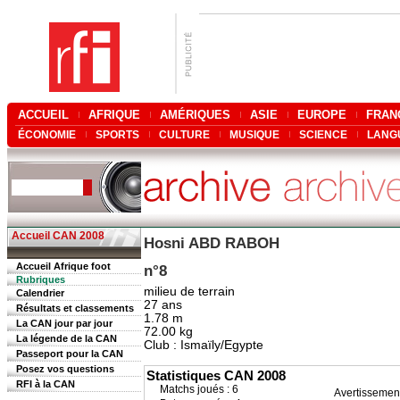
ACCUEIL
AFRIQUE
AMÉRIQUES
ASIE
EUROPE
FRAN
ÉCONOMIE
SPORTS
CULTURE
MUSIQUE
SCIENCE
LANG
Accueil CAN 2008
Hosni ABD RABOH
Accueil Afrique foot
n°8
Rubriques
milieu de terrain
Calendrier
27 ans
Résultats et classements
1.78 m
La CAN jour par jour
72.00 kg
La légende de la CAN
Club : Ismaïly/Egypte
Passeport pour la CAN
Posez vos questions
Statistiques CAN 2008
RFI à la CAN
Matchs joués : 6
Avertissemen