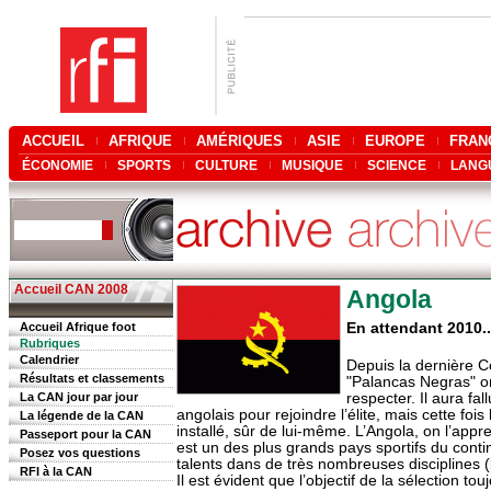
ACCUEIL
AFRIQUE
AMÉRIQUES
ASIE
EUROPE
FRAN
ÉCONOMIE
SPORTS
CULTURE
MUSIQUE
SCIENCE
LANG
Accueil CAN 2008
Angola
Accueil Afrique foot
En attendant 2010..
Rubriques
Calendrier
Depuis la dernière 
Résultats et classements
"Palancas Negras" on
La CAN jour par jour
respecter. Il aura fa
angolais pour rejoindre l’élite, mais cette fois
La légende de la CAN
installé, sûr de lui-même. L’Angola, on l’app
Passeport pour la CAN
est un des plus grands pays sportifs du conti
Posez vos questions
talents dans de très nombreuses disciplines (
RFI à la CAN
Il est évident que l’objectif de la sélection tou