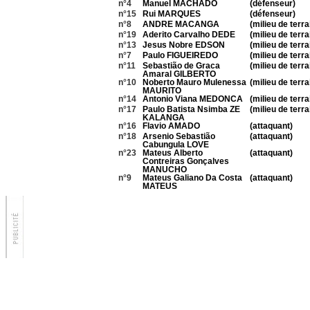
n°4
Manuel MACHADO
(défenseur)
n°15
Rui MARQUES
(défenseur)
n°8
ANDRE MACANGA
(milieu de terra
n°19
Aderito Carvalho DEDE
(milieu de terra
n°13
Jesus Nobre EDSON
(milieu de terra
n°7
Paulo FIGUEIREDO
(milieu de terra
n°11
Sebastião de Graca
(milieu de terra
Amaral GILBERTO
n°10
Noberto Mauro Mulenessa
(milieu de terra
MAURITO
n°14
Antonio Viana MEDONCA
(milieu de terra
n°17
Paulo Batista Nsimba ZE
(milieu de terra
KALANGA
n°16
Flavio AMADO
(attaquant)
n°18
Arsenio Sebastião
(attaquant)
Cabungula LOVE
n°23
Mateus Alberto
(attaquant)
Contreiras Gonçalves
MANUCHO
n°9
Mateus Galiano Da Costa
(attaquant)
MATEUS