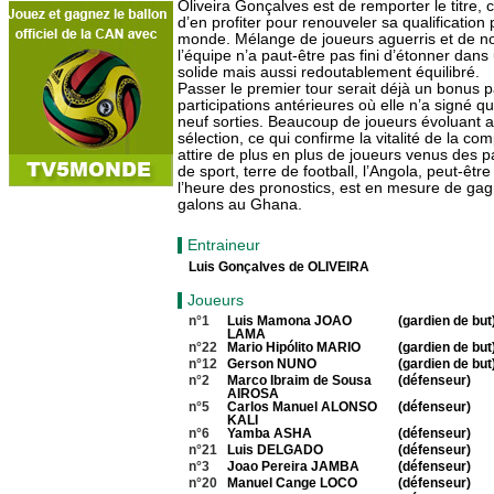
Oliveira Gonçalves est de remporter le titre, 
d’en profiter pour renouveler sa qualification
monde. Mélange de joueurs aguerris et de no
l’équipe n’a paut-être pas fini d’étonner dans
solide mais aussi redoutablement équilibré.
Passer le premier tour serait déjà un bonus pa
participations antérieures où elle n’a signé qu
neuf sorties. Beaucoup de joueurs évoluant a
sélection, ce qui confirme la vitalité de la com
attire de plus en plus de joueurs venus des p
de sport, terre de football, l’Angola, peut-êtr
l’heure des pronostics, est en mesure de ga
galons au Ghana.
Entraineur
Luis Gonçalves de OLIVEIRA
Joueurs
n°1
Luis Mamona JOAO
(gardien de but
LAMA
n°22
Mario Hipólito MARIO
(gardien de but
n°12
Gerson NUNO
(gardien de but
n°2
Marco Ibraim de Sousa
(défenseur)
AIROSA
n°5
Carlos Manuel ALONSO
(défenseur)
KALI
n°6
Yamba ASHA
(défenseur)
n°21
Luis DELGADO
(défenseur)
n°3
Joao Pereira JAMBA
(défenseur)
n°20
Manuel Cange LOCO
(défenseur)