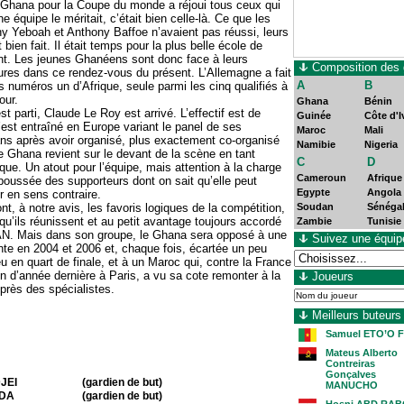
u Ghana pour la Coupe du monde a réjoui tous ceux qui
e équipe le méritait, c’était bien celle-là. Ce que les
y Yeboah et Anthony Baffoe n’avaient pas réussi, leurs
 et bien fait. Il était temps pour la plus belle école de
ent. Les jeunes Ghanéens sont donc face à leurs
Composition des
tures dans ce rendez-vous du présent. L’Allemagne a fait
A
B
s numéros un d’Afrique, seule parmi les cinq qualifiés à
our.
Ghana
Bénin
t parti, Claude Le Roy est arrivé. L’effectif est de
Guinée
Côte d'I
s’est entraîné en Europe variant le panel de ses
Maroc
Mali
ans après avoir organisé, plus exactement co-organisé
Namibie
Nigeria
e Ghana revient sur le devant de la scène en tant
C
D
que. Un atout pour l’équipe, mais attention à la charge
Cameroun
Afrique
 poussée des supporteurs dont on sait qu’elle peut
Egypte
Angola
r en sens contraire.
t, à notre avis, les favoris logiques de la compétition,
Soudan
Sénéga
qu’ils réunissent et au petit avantage toujours accordé
Zambie
Tunisie
AN. Mais dans son groupe, le Ghana sera opposé à une
Suivez une équip
te en 2004 et 2006 et, chaque fois, écartée un peu
jeu en quart de finale, et à un Maroc qui, contre la France
in d’année dernière à Paris, a vu sa cote remonter à la
Joueurs
près des spécialistes.
Meilleurs buteurs
Samuel ETO’O F
Mateus Alberto
Contreiras
Gonçalves
JEI
(gardien de but)
MANUCHO
UDA
(gardien de but)