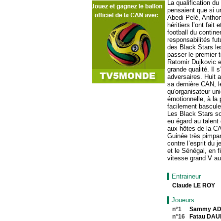
La qualification d
pensaient que si un
Abedi Pelé, Anthon
héritiers l’ont fait
football du contin
responsabilités fu
des Black Stars le
passer le premier t
Ratomir Dujkovic es
grande qualité. Il 
adversaires. Huit 
sa dernière CAN, l
qu'organisateur uni
émotionnelle, à la
facilement bascule
Les Black Stars son
eu égard au talent 
aux hôtes de la C
Guinée très pimpan
contre l’esprit du 
et le Sénégal, en f
vitesse grand V au
Entraineur
Claude LE ROY
Joueurs
n°1
Sammy AD
n°16
Fatau DA