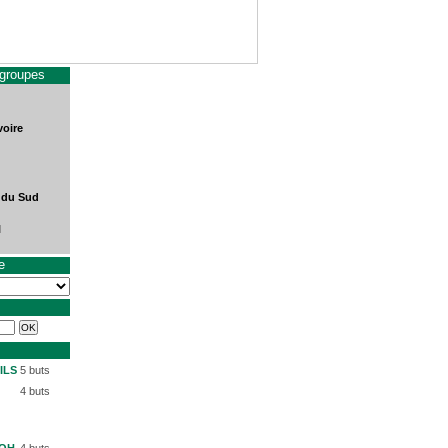
 groupes
voire
 du Sud
l
e
ILS
5 buts
4 buts