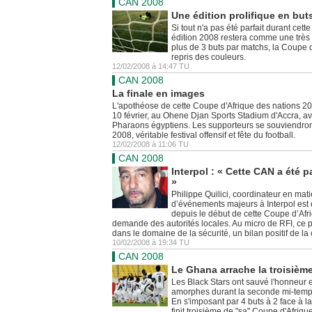
CAN 2008
Une édition prolifique en buts
Si tout n'a pas été parfait durant cet
édition 2008 restera comme une très b
plus de 3 buts par matchs, la Coupe d
repris des couleurs.
12/02/2008 à 14:47 TU
CAN 2008
La finale en images
L'apothéose de cette Coupe d'Afrique des nations 2
10 février, au Ohene Djan Sports Stadium d'Accra, ave
Pharaons égyptiens. Les supporteurs se souviendro
2008, véritable festival offensif et fête du football.
12/02/2008 à 11:06 TU
CAN 2008
Interpol : « Cette CAN a été 
»
Philippe Quilici, coordinateur en mati
d’événements majeurs à Interpol est
depuis le début de cette Coupe d’Afri
demande des autorités locales. Au micro de RFI, ce po
dans le domaine de la sécurité, un bilan positif de la
10/02/2008 à 19:34 TU
CAN 2008
Le Ghana arrache la troisièm
Les Black Stars ont sauvé l'honneur 
amorphes durant la seconde mi-temps d
En s'imposant par 4 buts à 2 face à la
finit troisième de "sa" Coupe d'Afriqu