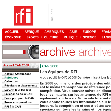
ACCUEIL
AFRIQUE
AMÉRIQUES
ASIE
EUROPE
FRAN
ÉCONOMIE
SPORTS
CULTURE
MUSIQUE
SCIENCE
LANG
Accueil CAN 2008
CAN 2008
Les équipes de RFI
Accueil Afrique foot
Article publié le 04/01/2008
Dernière mise à jour le
Rubriques
Calendrier
En 2008 comme lors des précédentes édit
Résultats et classements
est le média francophone de référence pou
La CAN jour par jour
compétition. Vous pouvez suivre en direct
La légende de la CAN
tous les matchs sur les antennes de RFI e
également sur le web. Notre site Internet 
Passeport pour la CAN
vous donne toutes les informations sur le
Posez vos questions
joueurs, la compétition et ses à-côtés a
RFI à la CAN
spéciaux sur tous les terrains et nos équi