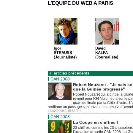
L'EQUIPE DU WEB A PARIS
Igor
David
STRAUSS
KALFA
(Journaliste)
(Journaliste)
articles précédents
CAN 2008
Robert Nouzaret : "Je sais ce 
que la Guinée progresse"
Robert Nouzaret qui a dirigé la Guin
revient pour RFI Multimédia sur le par
quart de finale par la Côté d'Ivoire. L
réaffirme au passage son envie de poursuivre l'aven
13/02/2008 à 15:55 TU
CAN 2008
La Coupe en chiffres !
23 chiffres, comme les 23 champions
l’occasion de cette CAN 2008, au Gh