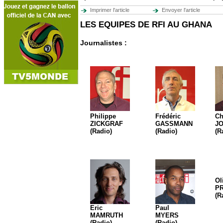
Imprimer l'article
Envoyer l'article
LES EQUIPES DE RFI AU GHANA
Journalistes :
Philippe
Frédéric
Ch
ZICKGRAF
GASSMANN
J
(Radio)
(Radio)
(R
Ol
P
(R
Eric
Paul
MAMRUTH
MYERS
(Radio)
(Radio)