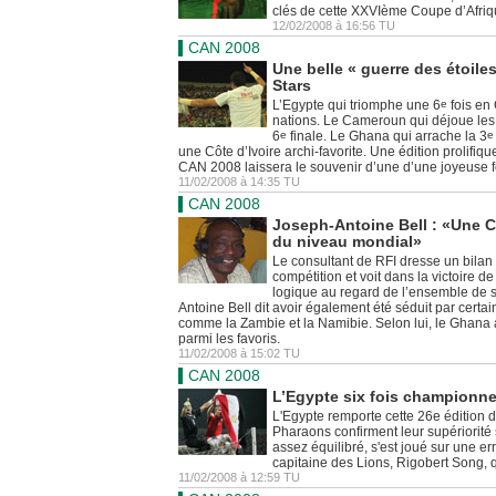
clés de cette XXVIème Coupe d’Afriq
12/02/2008 à 16:56 TU
CAN 2008
Une belle « guerre des étoile
Stars
L’Egypte qui triomphe une 6
e
fois en
nations. Le Cameroun qui déjoue les 
6
e
finale. Le Ghana qui arrache la 3
une Côte d’Ivoire archi-favorite. Une édition prolifique
CAN 2008 laissera le souvenir d’une d’une joyeuse fê
11/02/2008 à 14:35 TU
CAN 2008
Joseph-Antoine Bell : «Une 
du niveau mondial»
Le consultant de RFI dresse un bilan p
compétition et voit dans la victoire d
logique au regard de l’ensemble de s
Antoine Bell dit avoir également été séduit par certa
comme la Zambie et la Namibie. Selon lui, le Ghana av
parmi les favoris.
11/02/2008 à 15:02 TU
CAN 2008
L’Egypte six fois championne
L'Egypte remporte cette 26e édition 
Pharaons confirment leur supériorité 
assez équilibré, s'est joué sur une e
capitaine des Lions, Rigobert Song, q
11/02/2008 à 12:59 TU