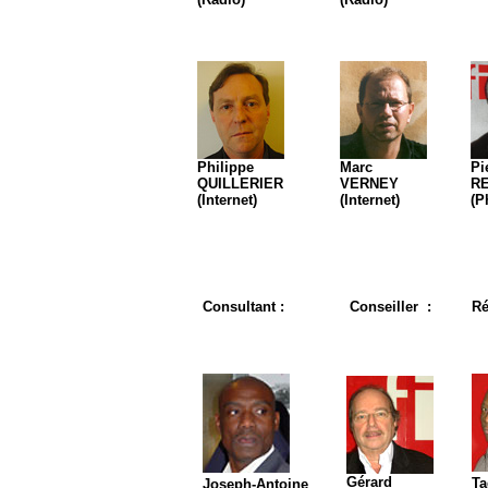
Philippe
Marc
Pi
QUILLERIER
VERNEY
R
(Internet)
(Internet)
(P
Consultant :
Conseiller :
Ré
Gérard
Ta
Joseph-Antoine