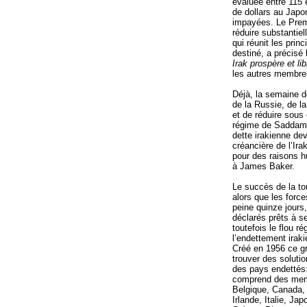
évaluée entre 115 et
de dollars au Japon
impayées. Le Premi
réduire substantiel
qui réunit les pri
destiné, a précisé 
Irak prospère et lib
les autres membres
Déjà, la semaine d
de la Russie, de l
et de réduire sous 
régime de Saddam 
dette irakienne de
créancière de l’Ira
pour des raisons h
à James Baker.
Le succès de la tou
alors que les forc
peine quinze jours,
déclarés prêts à s
toutefois le flou r
l’endettement irak
Créé en 1956 ce gr
trouver des soluti
des pays endettés
comprend des memb
Belgique, Canada,
Irlande, Italie, J