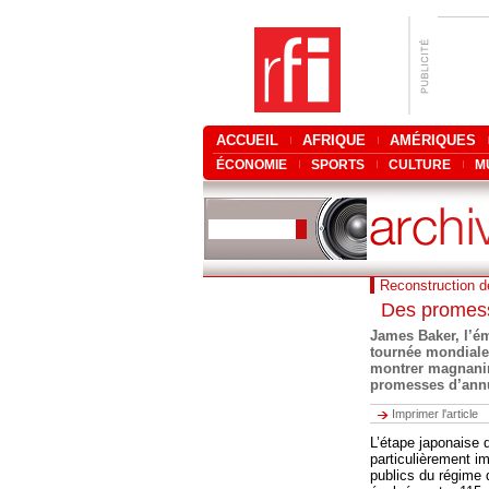
ACCUEIL
AFRIQUE
AMÉRIQUES
ÉCONOMIE
SPORTS
CULTURE
M
Reconstruction de
Des promess
James Baker, l’ém
tournée mondiale 
montrer magnanim
promesses d’annul
Imprimer l'article
L’étape japonaise d
particulièrement im
publics du régime 