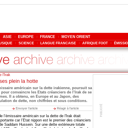
ASIE
EUROPE
FRANCE
MOYEN ORIENT
USIQUE
SCIENCE
LANGUE FRANCAISE
AFRIQUE FOOT
ÉMISSI
 l'Irak
es plein la hotte
issaire américain sur la dette irakienne, poursuit sa
pour convaincre les Etats créanciers de l’Irak de se
es. Il a obtenu, en Europe et au Japon, des
ation de dette, non chiffrées et sous conditions.
Envoyer l'article
Réagir à l'article
e l’émissaire américain sur la dette de l'Irak était
portante car l’Etat nippon est le premier des créanciers
de Saddam Hussein. Sur une dette extérieure totale