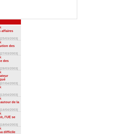
ak
 affaires
[25/03/2003]
ak
bution des
[27/03/2003]
ak
me des
[28/03/2003]
ak
rateur
iqué
[07/04/2003]
ak
[13/04/2003]
ak
utour de la
[14/04/2003]
ak
t, l'UE se
[18/04/2003]
ak
a difficile