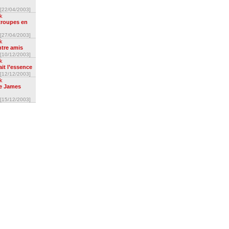
[22/04/2003]
ak
troupes en
[27/04/2003]
ak
ntre amis
[10/12/2003]
ak
ait l’essence
[12/12/2003]
ak
de James
[15/12/2003]