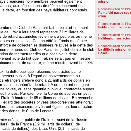
pays créanciers non-membres peuvent également
mission
 par cas, aux négociations de rééchelonnement ou
Reconstruction de l''Ir
a dette, en fonction des pays débiteurs concernés.
Rumsfeld passe ses 
revue
Reconstruction de l''Ir
embres du Club de Paris ont fait le point et estiment
Petite concurrence e
ue de l’Irak à leur égard représente 21 milliards de
Reconstruction de l''Ir
êts de retard accumulés reviennent à peu près au même
Halliburton surfactur
cours en principal. De son côté le Fonds monétaire
 efforcé de collecter les données relatives à la dette des
Reconstruction de l''Ir
 non membres du Club de Paris. En juillet dernier le club
La difficile mission 
Baker
ention de restructurer dès que possible la dette
prenant acte du fait que l’Irak ne serait pas en mesure
mboursement de sa dette, même réduite, avant fin 2004.
eux, la dette publique irakienne, contractée par le
 secteur public, à l’égard de gouvernements ou
cs étrangers s’élève donc à 21 milliards de dollars en
dire sans les intérêts de retard. A ce montant ne figure
enne privée, ou sans garantie publique, contractée auprès
édit privés. Par exemple, la Corée du sud est un petit
 l’Irak, à hauteur de 65 millions de dollars. En revanche
à l’égard des sociétés privées sud-coréennes atteindrait
llars. Les créanciers privés ont également leur structure
des dettes, le Club de Londres.
mier créancier public de l’Irak est suivi de la Russie
llars), de la France (2,9 milliards de dollars), de
lliards de dollars), des Etats-Unis (2,1 milliards de