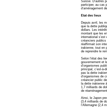
Suisse. D’autres 
participer, au cas
d’aménagement de l
Etat des lieux
Depuis avril, les m
que la dette publiq
dollars. Les intér
montant que les en
international s’est
créanciers publics
réaffirmait son int
irakienne, tout en 
de reprendre le re
Selon l’état des li
gouvernement et le
d’organismes publi
principal, c’est-à-
pas la dette iraki
d’organismes de cr
créancier public de
la dette irakienne 
1,7 milliards de do
de réaménagement 
Ainsi, le Japon pre
(3,4 milliards de do
l’Allemagne (2,4 mi