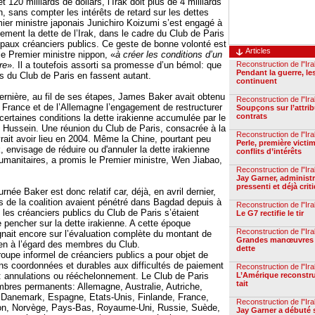
 120 milliards de dollars, l’Irak doit plus de 4 milliards
, sans compter les intérêts de retard sur les dettes
er ministre japonais Junichiro Koizumi s’est engagé à
lement la dette de l’Irak, dans le cadre du Club de Paris
ncipaux créanciers publics. Ce geste de bonne volonté est
Articles
le Premier ministre nippon, «
à créer les conditions d’un
re
». Il a toutefois assorti sa promesse d’un bémol: que
Reconstruction de l''Ir
Pendant la guerre, les
 du Club de Paris en fassent autant.
continuent
ernière, au fil de ses étapes, James Baker avait obtenu
Reconstruction de l''Ir
a France et de l’Allemagne l’engagement de restructurer
Soupçons sur l’attri
contrats
certaines conditions la dette irakienne accumulée par le
Hussein. Une réunion du Club de Paris, consacrée à la
Reconstruction de l''Ir
vrait avoir lieu en 2004. Même la Chine, pourtant peu
Perle, première victi
k, envisage de réduire ou d'annuler la dette irakienne
conflits d’intérêts
umanitaires, a promis le Premier ministre, Wen Jiabao,
Reconstruction de l''Ir
Jay Garner, administ
pressenti et déjà crit
rnée Baker est donc relatif car, déjà, en avril dernier,
es de la coalition avaient pénétré dans Bagdad depuis à
Reconstruction de l''Ir
 les créanciers publics du Club de Paris s’étaient
Le G7 rectifie le tir
e pencher sur la dette irakienne. A cette époque
Reconstruction de l''Ir
égnait encore sur l’évaluation complète du montant de
Grandes manœuvres a
ien à l’égard des membres du Club.
dette
oupe informel de créanciers publics a pour objet de
ons coordonnées et durables aux difficultés de paiement
Reconstruction de l''Ir
: annulations ou rééchelonnement. Le Club de Paris
L’Amérique reconstrui
tait
res permanents: Allemagne, Australie, Autriche,
 Danemark, Espagne, Etats-Unis, Finlande, France,
Reconstruction de l''Ir
apon, Norvège, Pays-Bas, Royaume-Uni, Russie, Suède,
Jay Garner a débuté s