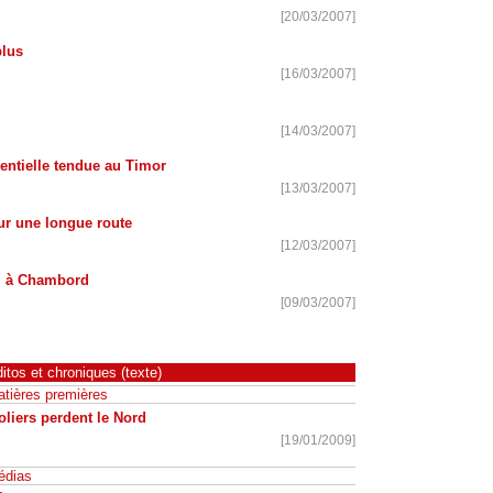
[20/03/2007]
plus
[16/03/2007]
[14/03/2007]
ntielle tendue au Timor
[13/03/2007]
ur une longue route
[12/03/2007]
l à Chambord
[09/03/2007]
itos et chroniques (texte)
tières premières
liers perdent le Nord
[19/01/2009]
édias