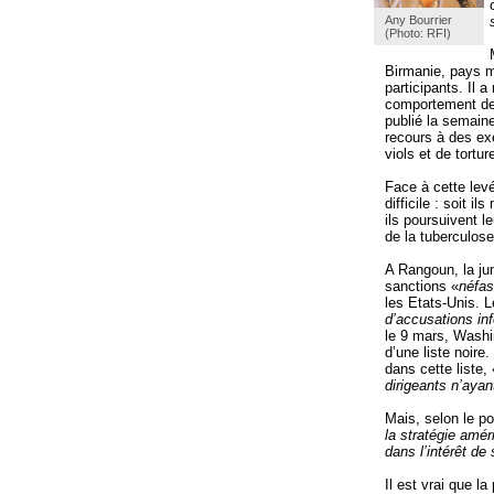
Any Bourrier
(Photo: RFI)
Birmanie, pays 
participants. Il 
comportement des
publié la semain
recours à des exé
viols et de tortur
Face à cette levé
difficile : soit 
ils poursuivent 
de la tuberculose
A Rangoun, la jun
sanctions «
néfas
les Etats-Unis. 
d’accusations in
le 9 mars, Washin
d’une liste noire
dans cette liste, 
dirigeants n’aya
Mais, selon le po
la stratégie amér
dans l’intérêt de
Il est vrai que l