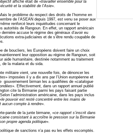
objectif affiché était de «
travailler ensemble pour la
sécurité et la stabilité de l’Asie
».
Mais le problème du respect des droits de l’homme en
membre de l’ASEAN depuis 1997, est venu se poser aux
a même renforcé leurs inquiétudes concernant le
 autorités de Rangoun. En effet, un rapport américain
e dernière accuse le régime des généraux d’avoir eu
cutions extra-judiciaires et de s’être rendu coupable de
es.
e de boucliers, les Européens doivent faire un choix
ils maintiennent leur opposition au régime de Rangoun, soit
leur aide humanitaire, destinée notamment au traitement
, de la malaria et du sida.
te militaire vient, une nouvelle fois, de dénoncer les
tes
» imposées il y a dix ans par l’Union européenne et
Le gouvernement birman les a qualifiées de «
catalogue
fondées
». Effectivement, dans un rapport annuel publié
gton cite la Birmanie parmi les pays faisant partie
. Selon l’administration américaine, dans les pays inclus
«
le pouvoir est resté concentré entre les mains de
nt aucun compte à rendre
».
rte-parole de la junte birmane, «
ce rapport s’inscrit dans
icaine consistant à accroître le pression sur la Birmanie
 son propre agenda politique
».
a politique de sanctions n’a pas eu les effets escomptés.