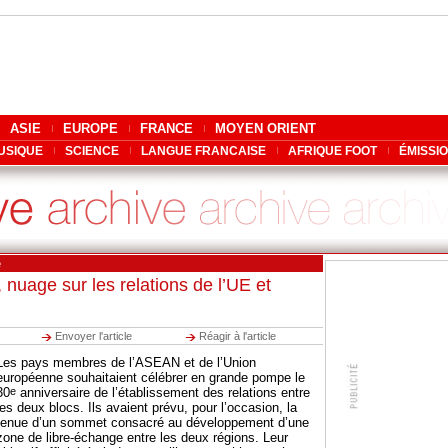
ASIE
EUROPE
FRANCE
MOYEN ORIENT
USIQUE
SCIENCE
LANGUE FRANCAISE
AFRIQUE FOOT
ÉMISSI
e
 nuage sur les relations de l’UE et
Envoyer l'article
Réagir à l'article
Les pays membres de l’ASEAN et de l’Union
européenne souhaitaient célébrer en grande pompe le
30
e
anniversaire de l’établissement des relations entre
les deux blocs. Ils avaient prévu, pour l’occasion, la
tenue d’un sommet consacré au développement d’une
zone de libre-échange entre les deux régions. Leur