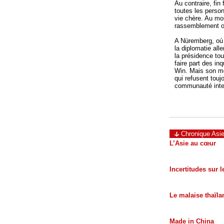
Au contraire, fin 
toutes les person
vie chère. Au moi
rassemblement or
A Nüremberg, où 
la diplomatie al
la présidence to
faire part des i
Win. Mais son me
qui refusent tou
communauté inter
Chronique Asie
L’Asie au cœur
Incertitudes sur 
Le malaise thaïla
Made in China