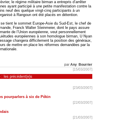
février, le régime militaire birman a entrepris d’arrêter
nes ayant participé à une petite manifestation contre la
ns neuf des quelque vingt-cinq participants à un
ganisé à Rangoun ont été placés en détention.
se tient le sommet Europe-Asie du Sud-Est, le chef de
lemande, Franck Walter Steinmeier, dont le pays assure
urnante de l’Union européenne, veut personnellement
nquiétudes européennes à son homologue birman, U Nyan
ssage changera difficilement la position des généraux,
jours de mettre en place les réformes demandées par la
nationale.
par
Any Bourrier
[15/03/2007]
 : les précédent(e)s
[23/03/2007]
les pourparlers à six de Pékin
[22/03/2007]
ndais
[21/03/2007]