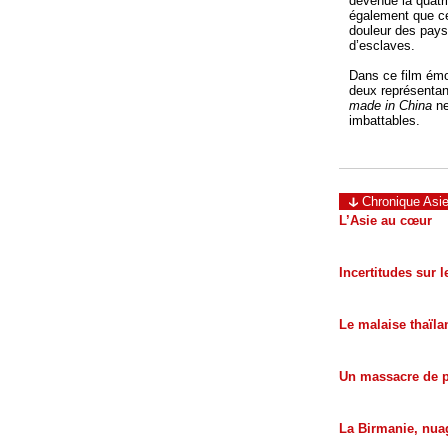
devenue la quat
également que cet
douleur des pays
d’esclaves.
Dans ce film émo
deux représentan
made in China
ne
imbattables.
Chronique Asie
L’Asie au cœur
Incertitudes sur 
Le malaise thaïla
Un massacre de 
La Birmanie, nuag