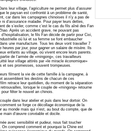
Dans leur village, l’agriculture ne permet plus d’assurer
sque le paysan est confronté à un problème de santé,
ent, car dans les campagnes chinoises il n’y a pas de
e ni d’assurance maladie. Pour payer leurs dettes,
ent de s’exiler, comme c’est le cas du fils aîné des Fan
hao. Après un accident grave, ne pouvant pas
d’hospitalisation, le fils Fan décide de partir pour Cixi,
industrielle où lui et sa femme se font embaucher
ans une manufacture. Tous les deux vont travailler 7
e heures par jour, pour gagner un salaire de misère. Ils
deux enfants au village, où vivent encore leurs parents.
partie de l’armée de «mingong», ces travailleurs
itté leur village attirés par «le miracle économique»
res et ses promesses, souvent trompeuses.
eurs filment la vie de cette famille à la campagne, à
e et assemblent les destins de chacun de ces
film retrace leur quotidien, du moment de la séparation
 retrouvailles, lorsque le couple de «mingong» retourne
pour fêter le nouvel an chinois.
 couple dans leur atelier et puis dans leur dortoir. On
 comment se forge ce décollage économique de la
eur au monde mais qui n’est, au bout du compte, que de
une main d’œuvre corvéable et docile.
lmée avec sensibilité et pudeur, nous fait toucher
r. On comprend comment et pourquoi la Chine est