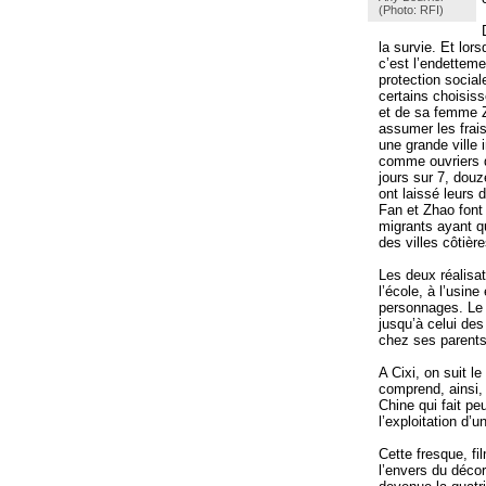
(Photo: RFI)
la survie. Et lor
c’est l’endettem
protection social
certains choisiss
et de sa femme Z
assumer les frais 
une grande ville 
comme ouvriers d
jours sur 7, douz
ont laissé leurs 
Fan et Zhao font 
migrants ayant qu
des villes côtiè
Les deux réalisat
l’école, à l’usin
personnages. Le 
jusqu’à celui des
chez ses parents 
A Cixi, on suit le
comprend, ainsi,
Chine qui fait p
l’exploitation d’
Cette fresque, fi
l’envers du déco