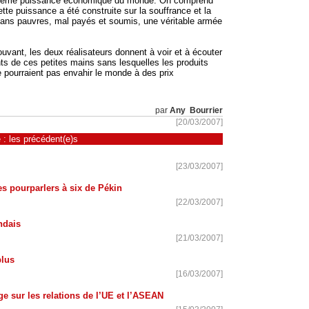
rième puissance économique du monde. On comprend
te puissance a été construite sur la souffrance et la
ans pauvres, mal payés et soumis, une véritable armée
uvant, les deux réalisateurs donnent à voir et à écouter
ts de ces petites mains sans lesquelles les produits
 pourraient pas envahir le monde à des prix
par
Any Bourrier
[20/03/2007]
 : les précédent(e)s
[23/03/2007]
les pourparlers à six de Pékin
[22/03/2007]
ndais
[21/03/2007]
plus
[16/03/2007]
e sur les relations de l’UE et l’ASEAN