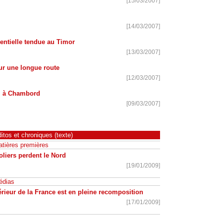
[15/03/2007]
[14/03/2007]
ntielle tendue au Timor
[13/03/2007]
ur une longue route
[12/03/2007]
l à Chambord
[09/03/2007]
itos et chroniques (texte)
tières premières
liers perdent le Nord
[19/01/2009]
édias
érieur de la France est en pleine recomposition
[17/01/2009]