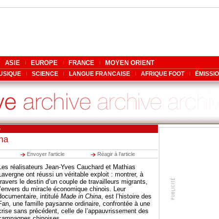
ASIE
EUROPE
FRANCE
MOYEN ORIENT
USIQUE
SCIENCE
LANGUE FRANCAISE
AFRIQUE FOOT
ÉMISSI
e
na
Envoyer l'article
Réagir à l'article
Les réalisateurs Jean-Yves Cauchard et Mathias
Lavergne ont réussi un véritable exploit : montrer, à
travers le destin d’un couple de travailleurs migrants,
l’envers du miracle économique chinois. Leur
documentaire, intitulé
Made in China
, est l’histoire des
Fan, une famille paysanne ordinaire, confrontée à une
crise sans précédent, celle de l’appauvrissement des
campagnes chinoises.