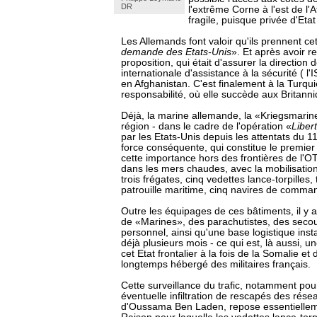
DR
l'extrême Corne à l'est de l'
fragile, puisque privée d'Etat
Les Allemands font valoir qu'ils prennent ce
demande des Etats-Unis
». Et après avoir 
proposition, qui était d'assurer la direction 
internationale d'assistance à la sécurité ( l
en Afghanistan. C'est finalement à la Turqui
responsabilité, où elle succède aux Britann
Déjà, la marine allemande, la «Kriegsmarin
région - dans le cadre de l'opération «
Liber
par les Etats-Unis depuis les attentats du 
force conséquente, qui constitue le premie
cette importance hors des frontières de l'OT
dans les mers chaudes, avec la mobilisati
trois frégates, cinq vedettes lance-torpilles,
patrouille maritime, cinq navires de comma
Outre les équipages de ces bâtiments, il y a
de «Marines», des parachutistes, des secour
personnel, ainsi qu'une base logistique insta
déjà plusieurs mois - ce qui est, là aussi, 
cet Etat frontalier à la fois de la Somalie et d
longtemps hébergé des militaires français.
Cette surveillance du trafic, notamment p
éventuelle infiltration de rescapés des rése
d'Oussama Ben Laden, repose essentielleme