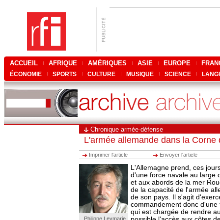
ACCUEIL
AFRIQUE
AMÉRIQUES
ASIE
EUROPE
FRAN
ÉCONOMIE
SPORTS
CULTURE
MUSIQUE
SCIENCE
LANG
Chronique armée-défense
L'armée allemande dans la Corne d
Imprimer l'article
Envoyer l'article
L'Allemagne prend, ces jou
d'une force navale au large 
et aux abords de la mer Rou
de la capacité de l'armée al
de son pays. Il s'agit d'exer
commandement donc d'une fo
qui est chargée de rendre a
Philippe Leymarie
possible l'accès aux côtes d