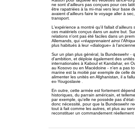
Raison pour laquelle les vedettes lance-torp
ne sont d'ailleurs pas conçues pour ces lati
être rapatriées à la mi-mai vers leur base d
avaient d'ailleurs faire le voyage aller à se
transport.
L'expérience a montré qu'il fallait d'ailleurs
ces matériels conçus dans un autre but. Sur
relations n'ont pas été faciles dans un prem
Allemands, qui «
réapprenaient ainsi l'Afriqu
plus habitués à leur «dialogue» à l'ancienn
Sur un plan plus général, la Bundeswehr -
d'ambition, et déploie également des unités
internationales à Kaboul et Kandahar, en O
au Kosovo ou en Macédoine - n'en a pas to
marine est la moitié par exemple de celle d
alimenter les unités en Afghanistan, il a fallu
ex-Yougoslavie .
En outre, cette armée est fortement dépend
historiques, du parrain américain, et tellem
par exemple, qu'elle ne possède pas d'état-
donc nécessité, pour que la Bundeswehr r
tout à fait comme les autres, et plus au ser
reconstituer un commandement réellement